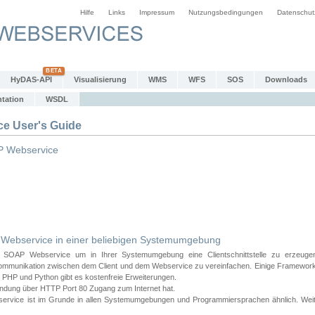
Hilfe
Links
Impressum
Nutzungsbedingungen
Datenschut
HyDAS-API
Visualisierung
WMS
WFS
SOS
Downloads
tation
WSDL
 User's Guide
 Webservice
bservice in einer beliebigen Systemumgebung
AP Webservice um in Ihrer Systemumgebung eine Clientschnittstelle zu erzeugen
ommunikation zwischen dem Client und dem Webservice zu vereinfachen. Einige Frameworks
PHP und Python gibt es kostenfreie Erweiterungen.
endung über HTTP Port 80 Zugang zum Internet hat.
e ist im Grunde in allen Systemumgebungen und Programmiersprachen ähnlich. Weiter u