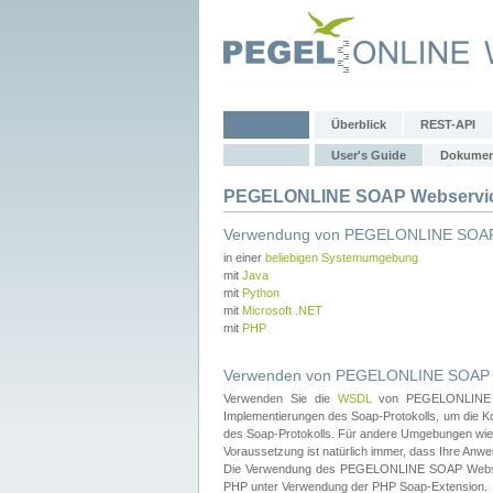
Überblick
REST-API
User's Guide
Dokumen
PEGELONLINE SOAP Webservice
Verwendung von PEGELONLINE SOAP
in einer
beliebigen Systemumgebung
mit
Java
mit
Python
mit
Microsoft .NET
mit
PHP
Verwenden von PEGELONLINE SOAP We
Verwenden Sie die
WSDL
von PEGELONLINE SO
Implementierungen des Soap-Protokolls, um die K
des Soap-Protokolls. Für andere Umgebungen wie 
Voraussetzung ist natürlich immer, dass Ihre Anw
Die Verwendung des PEGELONLINE SOAP Webservic
PHP unter Verwendung der PHP Soap-Extension.