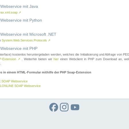
ebservice mit Java
vax.xml.soap
↗
ebservice mit Python
bservice mit Microsoft .NET
ce
System.Web.Services.Protocols
↗
ebservice mit PHP
nterface) kostenlos heruntergeladen werden, welches die Initialisierung und Abfrage vo
-Extension
↗
. Weiterhin bieten wir
hier
einen Webclient in PHP zum Download an, w
.
es in einem HTML-Formular mithilfe der PHP Soap-Extension
E SOAP Webservice
GELONLINE SOAP Webservice