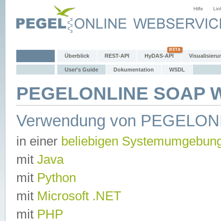
Hilfe
Lin
Überblick
REST-API
HyDAS-API
Visualisieru
User's Guide
Dokumentation
WSDL
PEGELONLINE SOAP We
Verwendung von PEGELON
in einer
beliebigen Systemumgebun
mit
Java
mit
Python
mit
Microsoft .NET
mit
PHP