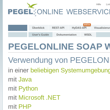
Hilfe
Lin
Überblick
REST-API
HyDAS-API
Visualisieru
User's Guide
Dokumentation
WSDL
PEGELONLINE SOAP We
Verwendung von PEGELON
in einer
beliebigen Systemumgebun
mit
Java
mit
Python
mit
Microsoft .NET
mit
PHP