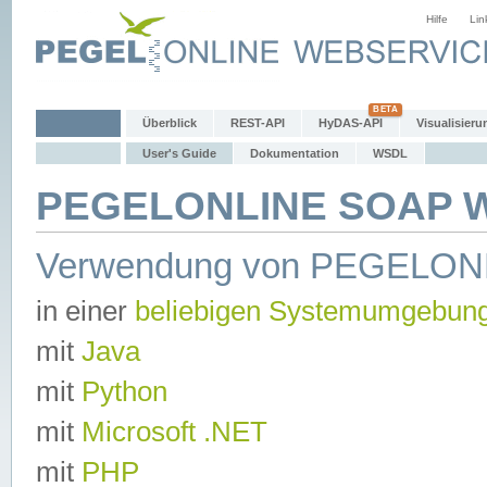
Hilfe
Lin
Überblick
REST-API
HyDAS-API
Visualisieru
User's Guide
Dokumentation
WSDL
PEGELONLINE SOAP We
Verwendung von PEGELON
in einer
beliebigen Systemumgebun
mit
Java
mit
Python
mit
Microsoft .NET
mit
PHP