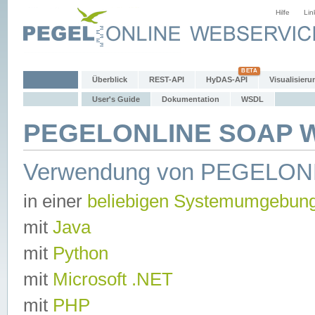
Hilfe
Lin
Überblick
REST-API
HyDAS-API
Visualisieru
User's Guide
Dokumentation
WSDL
PEGELONLINE SOAP We
Verwendung von PEGELON
in einer
beliebigen Systemumgebun
mit
Java
mit
Python
mit
Microsoft .NET
mit
PHP