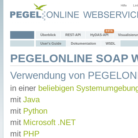
Hilfe
Lin
Überblick
REST-API
HyDAS-API
Visualisieru
User's Guide
Dokumentation
WSDL
PEGELONLINE SOAP We
Verwendung von PEGELON
in einer
beliebigen Systemumgebun
mit
Java
mit
Python
mit
Microsoft .NET
mit
PHP