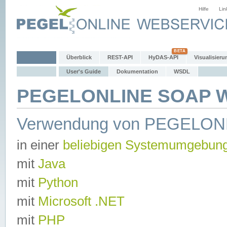
Hilfe
Lin
Überblick
REST-API
HyDAS-API
Visualisieru
User's Guide
Dokumentation
WSDL
PEGELONLINE SOAP We
Verwendung von PEGELON
in einer
beliebigen Systemumgebun
mit
Java
mit
Python
mit
Microsoft .NET
mit
PHP