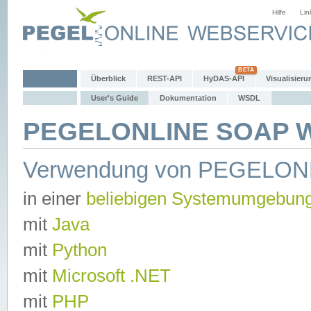
Hilfe
Lin
Überblick
REST-API
HyDAS-API
Visualisieru
User's Guide
Dokumentation
WSDL
PEGELONLINE SOAP We
Verwendung von PEGELON
in einer
beliebigen Systemumgebun
mit
Java
mit
Python
mit
Microsoft .NET
mit
PHP