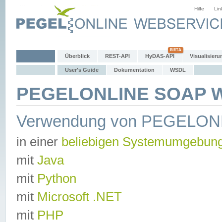
Hilfe
Lin
Überblick
REST-API
HyDAS-API
Visualisieru
User's Guide
Dokumentation
WSDL
PEGELONLINE SOAP We
Verwendung von PEGELON
in einer
beliebigen Systemumgebun
mit
Java
mit
Python
mit
Microsoft .NET
mit
PHP