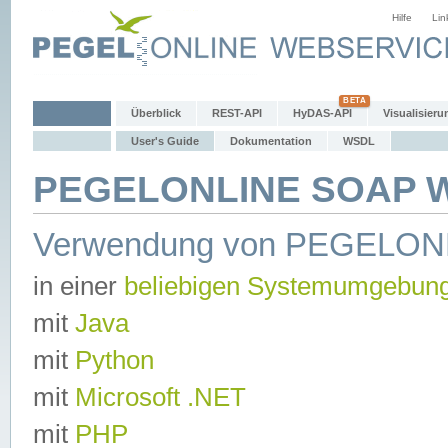
Hilfe
Lin
Überblick
REST-API
HyDAS-API
Visualisieru
User's Guide
Dokumentation
WSDL
PEGELONLINE SOAP We
Verwendung von PEGELON
in einer
beliebigen Systemumgebun
mit
Java
mit
Python
mit
Microsoft .NET
mit
PHP