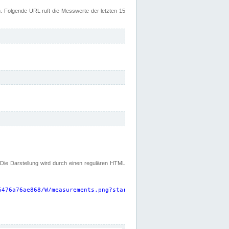
 Folgende URL ruft die Messwerte der letzten 15
. Die Darstellung wird durch einen regulären HTML
6476a76ae868/W/measurements.png?start=P15D&width=925&height=220
"