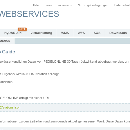
Hilfe
Links
Impressum
Nutzungsbedingungen
Datenschut
HyDAS-API
Visualisierung
WMS
WFS
SOS
Downloads
tation
 Guide
sserkundlichen Daten von PEGELONLINE 30 Tage rückwirkend abgefragt werden, um sie 
 Ergebnis wird in JSON-Notation erzeugt.
schrieben.
PEGELONLINE erfolgt mit dieser URL:
2/stations.json
e Informationen zu den Zeitreihen und zum gerade aktuell gemessenen Wert. Diese Daten kö