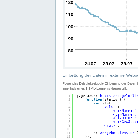
Einbettung der Daten in externe Webse
Folgendes Beispiel zeigt die Einbettung der Daten
innerhalb eines HTML-Elements dargestellt.
1
$.getJSON(
'
https://pegelonli
2
function
(station) {
3
var
html =
4
'<ul>'
+
5
'<li>Name: '
6
'<li>Nummer:
7
'<li>UUID: '
8
'<li>Gewässe
9
'</ul>'
;
10
11
$(
'#ergebnisfenster'
12
});