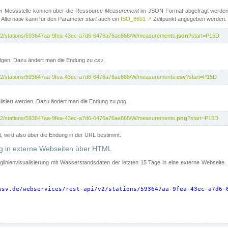
er Messstelle können über die Ressource
Measurement
im JSON-Format abgefragt werden.
 Alternativ kann für den Parameter
start
auch ein
ISO_8601
↗
Zeitpunkt angegeben werden.
pi/v2/stations/593647aa-9fea-43ec-a7d6-6476a76ae868/W/measurements.
json
?start=P15D
folgen. Dazu ändert man die Endung zu
csv
.
pi/v2/stations/593647aa-9fea-43ec-a7d6-6476a76ae868/W/measurements.
csv
?start=P15D
isiert werden. Dazu ändert man die Endung zu
png
.
pi/v2/stations/593647aa-9fea-43ec-a7d6-6476a76ae868/W/measurements.
png
?start=P15D
t, wird also über die Endung in der URL bestimmt.
ung in externe Webseiten über HTML
nglinienvisualisierung mit Wasserstandsdaten der letzten 15 Tage in eine externe Webseite
wsv.de/webservices/rest-api/v2/stations/593647aa-9fea-43ec-a7d6-