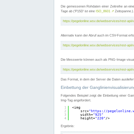
Die gemessenen Rohdaten einer Zeitreihe an ein
Tage ab ('P15D' ist eine
ISO_8601
↗
Zeitspanne.).
https://pegelonline.wsv.de/webservices/rest-a
Alternativ kann der Abruf auch im CSV-Format er
https://pegelonline.wsv.de/webservices/rest-a
Die Messwerte können auch als PNG-Image visual
https://pegelonline.wsv.de/webservices/rest-a
Das Format, in dem der Server die Daten ausliefer
Einbettung der Ganglinienvisualisier
Folgendes Beispiel zeigt die Einbettung einer Ga
Img-Tag angefordert.
1
<img
2
src=
"
https://pegelonline.
3
width=
"925"
4
height=
"220"
/>
Ergebnis: