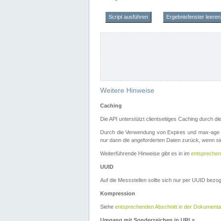
Script ausführen
Ergebnisfenster leeren
Weitere Hinweise
Caching
Die API unterstützt clientseitiges Caching durch 
Durch die Verwendung von Expires und max-age i
nur dann die angeforderten Daten zurück, wenn sie
Weiterführende Hinweise gibt es in im
entsprechen
UUID
Auf die Messstellen sollte sich nur per UUID bez
Kompression
Siehe
entsprechenden Abschnitt in der Dokumenta
Umgang mit Sonderzeichen in URLs