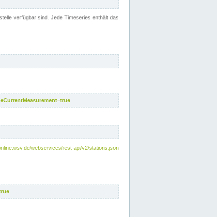
telle verfügbar sind. Jede Timeseries enthält das
deCurrentMeasurement=true
online.wsv.de/webservices/rest-api/v2/stations.json
true