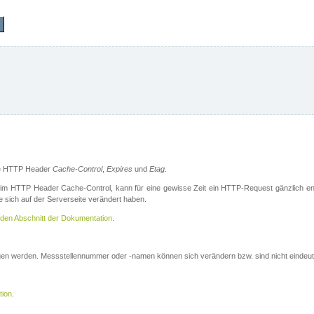
die HTTP Header
Cache-Control
,
Expires
und
Etag
.
m HTTP Header Cache-Control, kann für eine gewisse Zeit ein HTTP-Request gänzlich ent
 sich auf der Serverseite verändert haben.
den Abschnitt der Dokumentation
.
ogen werden. Messstellennummer oder -namen können sich verändern bzw. sind nicht eindeut
tion
.