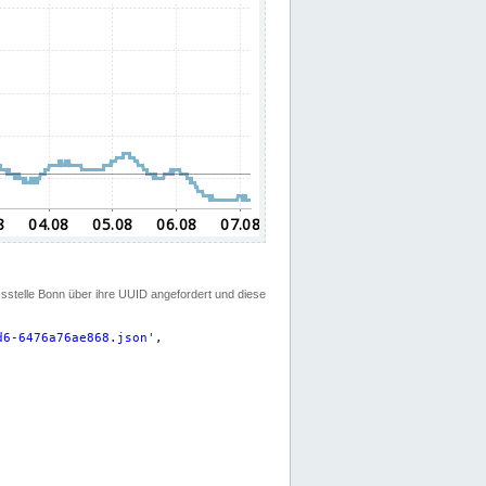
ssstelle Bonn über ihre UUID angefordert und diese
d6-6476a76ae868.json
'
,