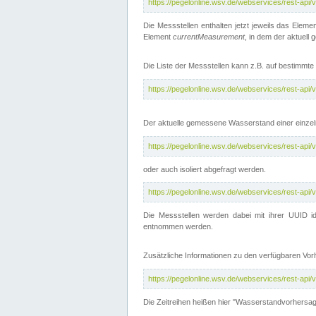
https://pegelonline.wsv.de/webservices/rest-api
Die Messstellen enthalten jetzt jeweils das Eleme
Element
currentMeasurement
, in dem der aktuell
Die Liste der Messstellen kann z.B. auf bestimm
https://pegelonline.wsv.de/webservices/rest-ap
Der aktuelle gemessene Wasserstand einer einzel
https://pegelonline.wsv.de/webservices/rest-ap
oder auch isoliert abgefragt werden.
https://pegelonline.wsv.de/webservices/rest-ap
Die Messstellen werden dabei mit ihrer UUID id
entnommen werden.
Zusätzliche Informationen zu den verfügbaren Vo
https://pegelonline.wsv.de/webservices/rest-ap
Die Zeitreihen heißen hier "Wasserstandvorhersa