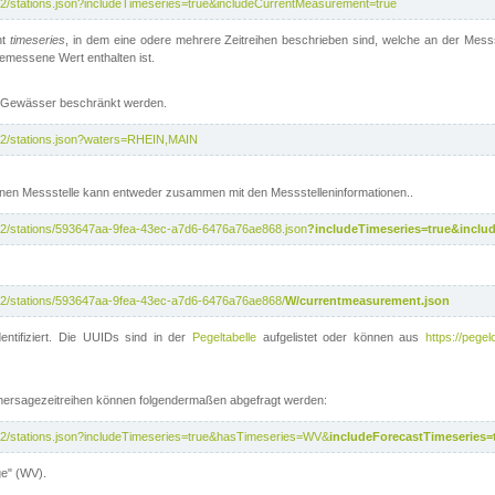
/v2/stations.json?includeTimeseries=true&includeCurrentMeasurement=true
nt
timeseries
, in dem eine odere mehrere Zeitreihen beschrieben sind, welche an der Messs
 gemessene Wert enthalten ist.
te Gewässer beschränkt werden.
i/v2/stations.json?waters=RHEIN,MAIN
nen Messstelle kann entweder zusammen mit den Messstelleninformationen..
i/v2/stations/593647aa-9fea-43ec-a7d6-6476a76ae868.json
?includeTimeseries=true&inclu
i/v2/stations/593647aa-9fea-43ec-a7d6-6476a76ae868/
W/currentmeasurement.json
entifiziert. Die UUIDs sind in der
Pegeltabelle
aufgelistet oder können aus
https://pegel
rhersagezeitreihen können folgendermaßen abgefragt werden:
i/v2/stations.json?includeTimeseries=true&hasTimeseries=WV&
includeForecastTimeseries=
ge" (WV).