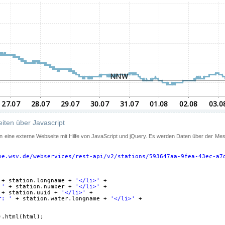
iten über Javascript
 in eine externe Webseite mit Hilfe von JavaScript und jQuery. Es werden Daten über der Me
ne.wsv.de/webservices/rest-api/v2/stations/593647aa-9fea-43ec-a7
+ station.longname + 
'</li>'
+
 '
+ station.number + 
'</li>'
+
+ station.uuid + 
'</li>'
+
r: '
+ station.water.longname + 
'</li>'
+
).html(html);