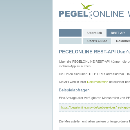
Überblick
REST-API
User's Guide
Dokumen
PEGELONLINE REST-API User's
Über die PEGELONLINE REST-API können die gewä
mobilen App zu nutzen.
Die Daten sind über HTTP-URLs adressierbar. Das
Die API wird in ihrer
Dokumentation
detaillierter be
Beispielabfragen
Eine Abfrage aller verfügbaren Messstellen von 
https://pegelonline.wsv.de/webservices/rest-api/v
Die Messstellen enthalten weitere untergeordnet