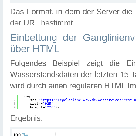
Das Format, in dem der Server die D
der URL bestimmt.
Einbettung der Ganglinienv
über HTML
Folgendes Beispiel zeigt die Ein
Wasserstandsdaten der letzten 15 T
wird durch einen regulären HTML Im
1
<img
2
src=
"
https://pegelonline.wsv.de/webservices/rest-
3
width=
"925"
4
height=
"220"
/>
Ergebnis: