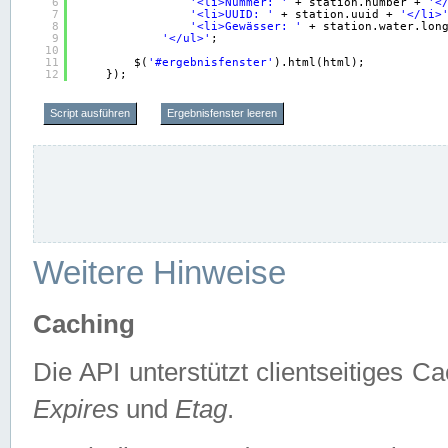
6
'<li>Nummer: '
+ station.number + 
'<
7
'<li>UUID: '
+ station.uuid + 
'</li>
8
'<li>Gewässer: '
+ station.water.lon
9
'</ul>'
;
10
11
$(
'#ergebnisfenster'
).html(html);
12
});
Script ausführen
Ergebnisfenster leeren
Weitere Hinweise
Caching
Die API unterstützt clientseitiges
Expires
und
Etag
.