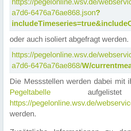
https://pegelonline.wsv.de/webservi
a7d6-6476a76ae868.json
?
includeTimeseries=true&include
oder auch isoliert abgefragt werden.
https://pegelonline.wsv.de/webservi
a7d6-6476a76ae868/
W/currentmea
Die Messstellen werden dabei mit ih
Pegeltabelle
aufgelist
https://pegelonline.wsv.de/webservice
werden.