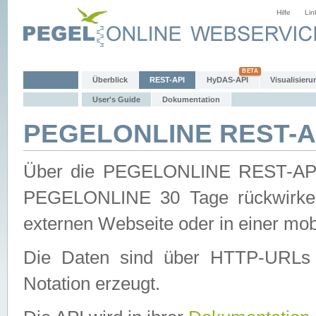
Hilfe
Lin
Überblick
REST-API
HyDAS-API
Visualisieru
User's Guide
Dokumentation
PEGELONLINE REST-AP
Über die PEGELONLINE REST-API 
PEGELONLINE 30 Tage rückwirkend
externen Webseite oder in einer mob
Die Daten sind über HTTP-URLs 
Notation erzeugt.