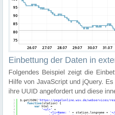
Einbettung der Daten in ext
Folgendes Beispiel zeigt die Einbe
Hilfe von JavaScript und jQuery. E
ihre UUID angefordert und diese inn
1
$.getJSON(
'
https://pegelonline.wsv.de/webservices/re
2
function
(station) {
3
var
html =
4
'<ul>'
+
5
'<li>Name: '
+ station.longname + 
'<