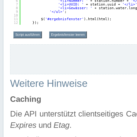
6
'<li>Nummer: '
+ station.number + 
'<
7
'<li>UUID: '
+ station.uuid + 
'</li>
8
'<li>Gewässer: '
+ station.water.lon
9
'</ul>'
;
10
11
$(
'#ergebnisfenster'
).html(html);
12
});
Script ausführen
Ergebnisfenster leeren
Weitere Hinweise
Caching
Die API unterstützt clientseitiges
Expires
und
Etag
.