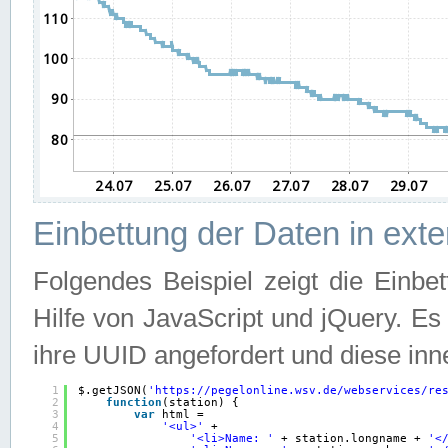
Einbettung der Daten in ext
Folgendes Beispiel zeigt die Einbe
Hilfe von JavaScript und jQuery. E
ihre UUID angefordert und diese inn
1
$.getJSON(
'
https://pegelonline.wsv.de/webservices/re
2
function
(station) {
3
var
html =
4
'<ul>'
+
5
'<li>Name: '
+ station.longname + 
'<