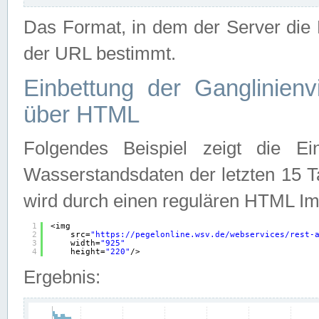
Das Format, in dem der Server die D
der URL bestimmt.
Einbettung der Ganglinienv
über HTML
Folgendes Beispiel zeigt die Ein
Wasserstandsdaten der letzten 15 T
wird durch einen regulären HTML Im
1
<img
2
src=
"
https://pegelonline.wsv.de/webservices/rest-
3
width=
"925"
4
height=
"220"
/>
Ergebnis: