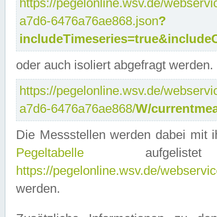
https://pegelonline.wsv.de/webservi
a7d6-6476a76ae868.json
?
includeTimeseries=true&include
oder auch isoliert abgefragt werden.
https://pegelonline.wsv.de/webservi
a7d6-6476a76ae868/
W/currentmea
Die Messstellen werden dabei mit ih
Pegeltabelle
aufgelist
https://pegelonline.wsv.de/webservice
werden.