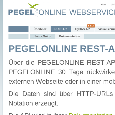
Hilfe
Lin
Überblick
REST-API
HyDAS-API
Visualisieru
User's Guide
Dokumentation
PEGELONLINE REST-AP
Über die PEGELONLINE REST-API 
PEGELONLINE 30 Tage rückwirkend
externen Webseite oder in einer mob
Die Daten sind über HTTP-URLs 
Notation erzeugt.