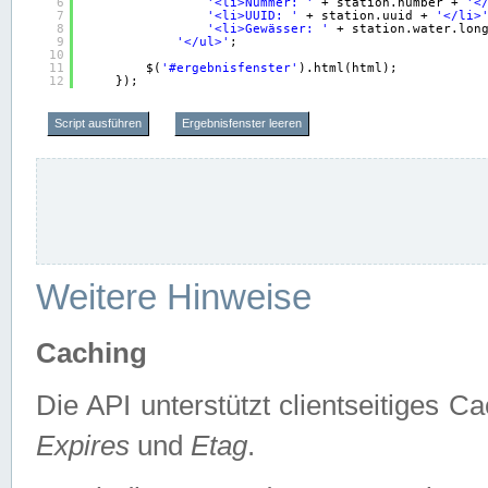
6
'<li>Nummer: '
+ station.number + 
'<
7
'<li>UUID: '
+ station.uuid + 
'</li>
8
'<li>Gewässer: '
+ station.water.lon
9
'</ul>'
;
10
11
$(
'#ergebnisfenster'
).html(html);
12
});
Script ausführen
Ergebnisfenster leeren
Weitere Hinweise
Caching
Die API unterstützt clientseitiges
Expires
und
Etag
.