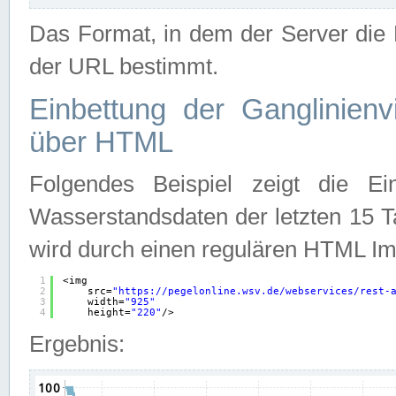
Das Format, in dem der Server die D
der URL bestimmt.
Einbettung der Ganglinienv
über HTML
Folgendes Beispiel zeigt die Ein
Wasserstandsdaten der letzten 15 T
wird durch einen regulären HTML Im
1
<img
2
src=
"
https://pegelonline.wsv.de/webservices/rest-
3
width=
"925"
4
height=
"220"
/>
Ergebnis: