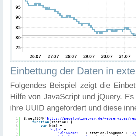
Einbettung der Daten in ext
Folgendes Beispiel zeigt die Einbe
Hilfe von JavaScript und jQuery. E
ihre UUID angefordert und diese inn
1
$.getJSON(
'
https://pegelonline.wsv.de/webservices/re
2
function
(station) {
3
var
html =
4
'<ul>'
+
5
'<li>Name: '
+ station.longname + 
'<