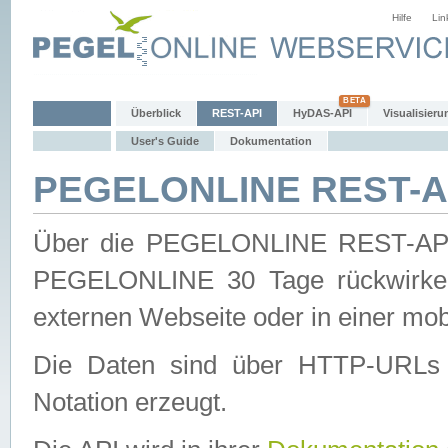
Hilfe
Lin
Überblick
REST-API
HyDAS-API
Visualisieru
User's Guide
Dokumentation
PEGELONLINE REST-AP
Über die PEGELONLINE REST-API 
PEGELONLINE 30 Tage rückwirkend
externen Webseite oder in einer mob
Die Daten sind über HTTP-URLs 
Notation erzeugt.