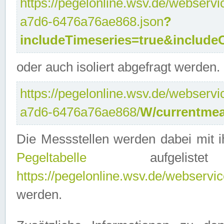
https://pegelonline.wsv.de/webservi
a7d6-6476a76ae868.json
?
includeTimeseries=true&include
oder auch isoliert abgefragt werden.
https://pegelonline.wsv.de/webservi
a7d6-6476a76ae868/
W/currentmea
Die Messstellen werden dabei mit ih
Pegeltabelle
aufgelist
https://pegelonline.wsv.de/webservice
werden.