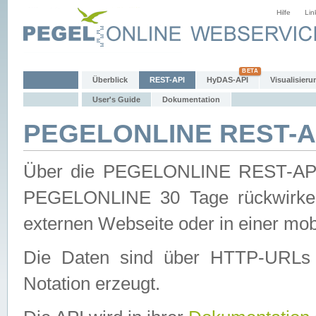
Hilfe
Lin
Überblick
REST-API
HyDAS-API
Visualisieru
User's Guide
Dokumentation
PEGELONLINE REST-AP
Über die PEGELONLINE REST-API 
PEGELONLINE 30 Tage rückwirkend
externen Webseite oder in einer mob
Die Daten sind über HTTP-URLs 
Notation erzeugt.