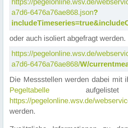
https://pegelonline.wsv.de/webservi
a7d6-6476a76ae868.json
?
includeTimeseries=true&include
oder auch isoliert abgefragt werden.
https://pegelonline.wsv.de/webservi
a7d6-6476a76ae868/
W/currentmea
Die Messstellen werden dabei mit ih
Pegeltabelle
aufgelist
https://pegelonline.wsv.de/webservice
werden.