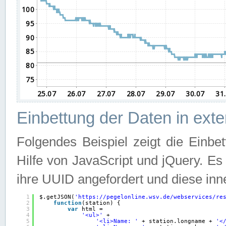
Einbettung der Daten in ext
Folgendes Beispiel zeigt die Einbe
Hilfe von JavaScript und jQuery. E
ihre UUID angefordert und diese inn
1
$.getJSON(
'
https://pegelonline.wsv.de/webservices/re
2
function
(station) {
3
var
html =
4
'<ul>'
+
5
'<li>Name: '
+ station.longname + 
'<