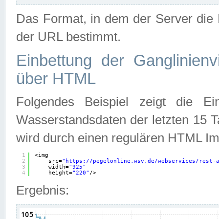
Das Format, in dem der Server die D
der URL bestimmt.
Einbettung der Ganglinienv
über HTML
Folgendes Beispiel zeigt die Ein
Wasserstandsdaten der letzten 15 T
wird durch einen regulären HTML Im
1
<img
2
src=
"
https://pegelonline.wsv.de/webservices/rest-
3
width=
"925"
4
height=
"220"
/>
Ergebnis: