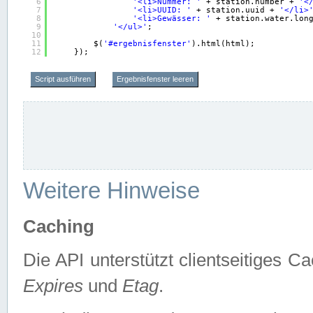
6
'<li>Nummer: '
+ station.number + 
'<
7
'<li>UUID: '
+ station.uuid + 
'</li>
8
'<li>Gewässer: '
+ station.water.lon
9
'</ul>'
;
10
11
$(
'#ergebnisfenster'
).html(html);
12
});
Script ausführen
Ergebnisfenster leeren
Weitere Hinweise
Caching
Die API unterstützt clientseitiges
Expires
und
Etag
.