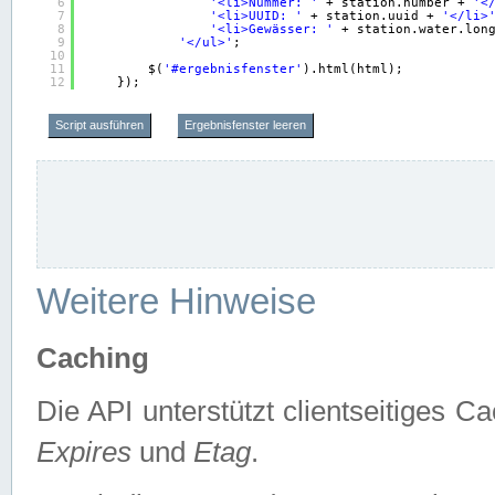
6
'<li>Nummer: '
+ station.number + 
'<
7
'<li>UUID: '
+ station.uuid + 
'</li>
8
'<li>Gewässer: '
+ station.water.lon
9
'</ul>'
;
10
11
$(
'#ergebnisfenster'
).html(html);
12
});
Script ausführen
Ergebnisfenster leeren
Weitere Hinweise
Caching
Die API unterstützt clientseitiges
Expires
und
Etag
.