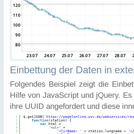
Einbettung der Daten in ext
Folgendes Beispiel zeigt die Einbe
Hilfe von JavaScript und jQuery. E
ihre UUID angefordert und diese inn
1
$.getJSON(
'
https://pegelonline.wsv.de/webservices/re
2
function
(station) {
3
var
html =
4
'<ul>'
+
5
'<li>Name: '
+ station.longname + 
'<