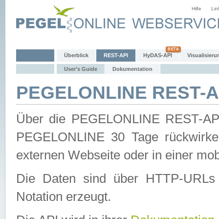
Hilfe
Lin
Überblick
REST-API
HyDAS-API
Visualisieru
User's Guide
Dokumentation
PEGELONLINE REST-AP
Über die PEGELONLINE REST-API 
PEGELONLINE 30 Tage rückwirkend
externen Webseite oder in einer mob
Die Daten sind über HTTP-URLs 
Notation erzeugt.