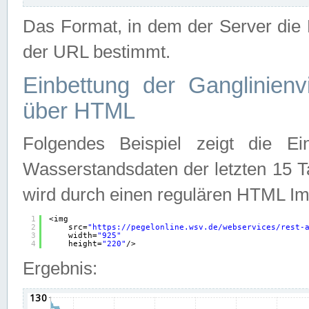
Das Format, in dem der Server die D
der URL bestimmt.
Einbettung der Ganglinienv
über HTML
Folgendes Beispiel zeigt die Ein
Wasserstandsdaten der letzten 15 T
wird durch einen regulären HTML Im
1
<img
2
src=
"
https://pegelonline.wsv.de/webservices/rest-
3
width=
"925"
4
height=
"220"
/>
Ergebnis: