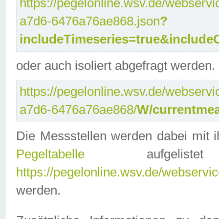
https://pegelonline.wsv.de/webservi
a7d6-6476a76ae868.json
?
includeTimeseries=true&include
oder auch isoliert abgefragt werden.
https://pegelonline.wsv.de/webservi
a7d6-6476a76ae868/
W/currentmea
Die Messstellen werden dabei mit ih
Pegeltabelle
aufgelist
https://pegelonline.wsv.de/webservice
werden.