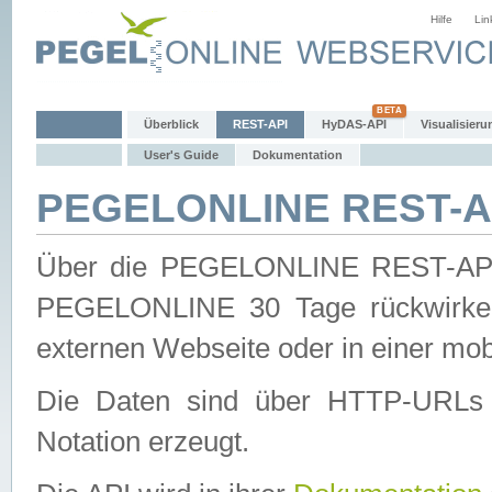
Hilfe
Lin
Überblick
REST-API
HyDAS-API
Visualisieru
User's Guide
Dokumentation
PEGELONLINE REST-AP
Über die PEGELONLINE REST-API 
PEGELONLINE 30 Tage rückwirkend
externen Webseite oder in einer mob
Die Daten sind über HTTP-URLs 
Notation erzeugt.