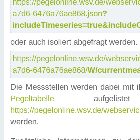
https://pegelonline.wsv.de/webservi
a7d6-6476a76ae868.json
?
includeTimeseries=true&include
oder auch isoliert abgefragt werden.
https://pegelonline.wsv.de/webservi
a7d6-6476a76ae868/
W/currentmea
Die Messstellen werden dabei mit ih
Pegeltabelle
aufgelist
https://pegelonline.wsv.de/webservice
werden.