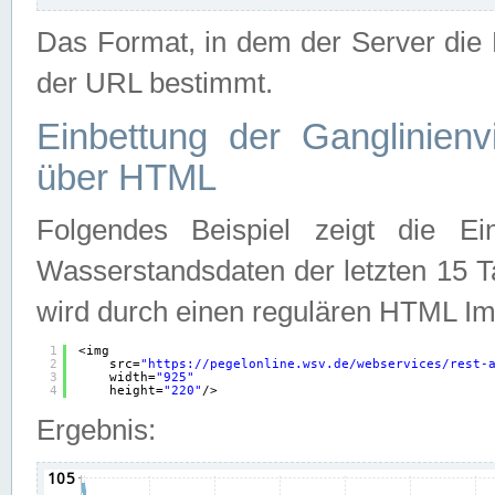
Das Format, in dem der Server die D
der URL bestimmt.
Einbettung der Ganglinienv
über HTML
Folgendes Beispiel zeigt die Ein
Wasserstandsdaten der letzten 15 T
wird durch einen regulären HTML Im
1
<img
2
src=
"
https://pegelonline.wsv.de/webservices/rest-
3
width=
"925"
4
height=
"220"
/>
Ergebnis: