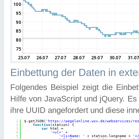
Einbettung der Daten in ext
Folgendes Beispiel zeigt die Einbe
Hilfe von JavaScript und jQuery. E
ihre UUID angefordert und diese inn
1
$.getJSON(
'
https://pegelonline.wsv.de/webservices/re
2
function
(station) {
3
var
html =
4
'<ul>'
+
5
'<li>Name: '
+ station.longname + 
'<