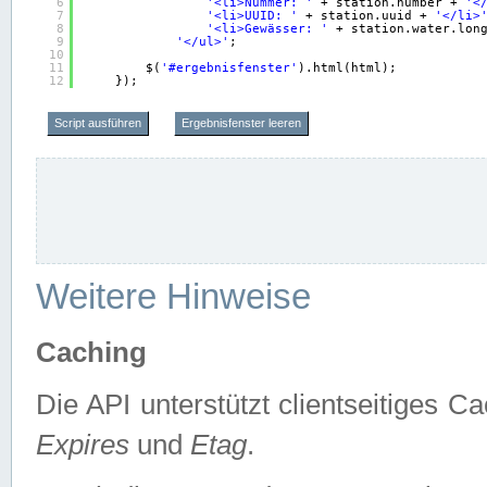
6
'<li>Nummer: '
+ station.number + 
'<
7
'<li>UUID: '
+ station.uuid + 
'</li>
8
'<li>Gewässer: '
+ station.water.lon
9
'</ul>'
;
10
11
$(
'#ergebnisfenster'
).html(html);
12
});
Script ausführen
Ergebnisfenster leeren
Weitere Hinweise
Caching
Die API unterstützt clientseitiges
Expires
und
Etag
.