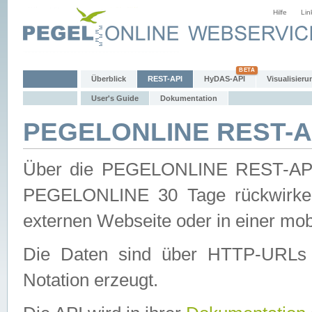
Hilfe
Lin
Überblick
REST-API
HyDAS-API
Visualisieru
User's Guide
Dokumentation
PEGELONLINE REST-AP
Über die PEGELONLINE REST-API 
PEGELONLINE 30 Tage rückwirkend
externen Webseite oder in einer mob
Die Daten sind über HTTP-URLs 
Notation erzeugt.