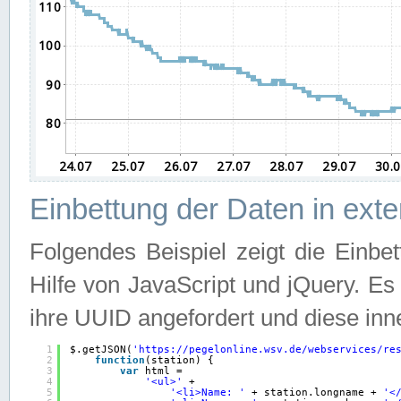
Einbettung der Daten in ext
Folgendes Beispiel zeigt die Einbe
Hilfe von JavaScript und jQuery. E
ihre UUID angefordert und diese inn
1
$.getJSON(
'
https://pegelonline.wsv.de/webservices/re
2
function
(station) {
3
var
html =
4
'<ul>'
+
5
'<li>Name: '
+ station.longname + 
'<