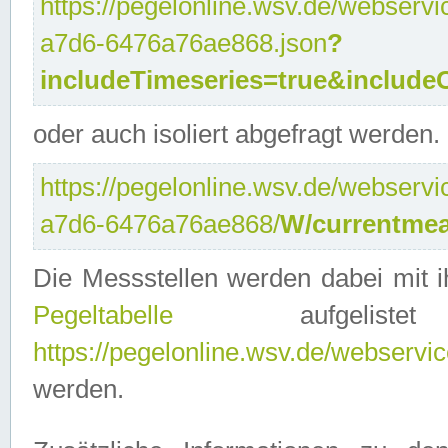
https://pegelonline.wsv.de/webservi
a7d6-6476a76ae868.json
?
includeTimeseries=true&include
oder auch isoliert abgefragt werden.
https://pegelonline.wsv.de/webservi
a7d6-6476a76ae868/
W/currentmea
Die Messstellen werden dabei mit ih
Pegeltabelle
aufgelist
https://pegelonline.wsv.de/webservice
werden.