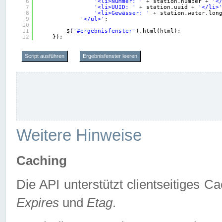
6
'<li>Nummer: '
+ station.number + 
'<
7
'<li>UUID: '
+ station.uuid + 
'</li>
8
'<li>Gewässer: '
+ station.water.lon
9
'</ul>'
;
10
11
$(
'#ergebnisfenster'
).html(html);
12
});
Script ausführen
Ergebnisfenster leeren
Weitere Hinweise
Caching
Die API unterstützt clientseitiges
Expires
und
Etag
.