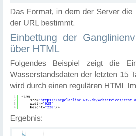
Das Format, in dem der Server die D
der URL bestimmt.
Einbettung der Ganglinienv
über HTML
Folgendes Beispiel zeigt die Ein
Wasserstandsdaten der letzten 15 T
wird durch einen regulären HTML Im
1
<img
2
src=
"
https://pegelonline.wsv.de/webservices/rest-
3
width=
"925"
4
height=
"220"
/>
Ergebnis: