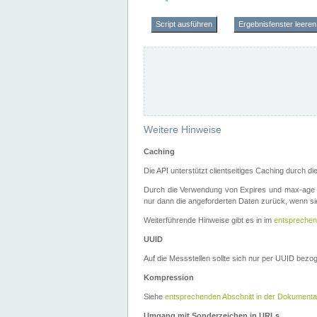
Script ausführen
Ergebnisfenster leeren
Weitere Hinweise
Caching
Die API unterstützt clientseitiges Caching durch 
Durch die Verwendung von Expires und max-age i
nur dann die angeforderten Daten zurück, wenn sie
Weiterführende Hinweise gibt es in im
entsprechen
UUID
Auf die Messstellen sollte sich nur per UUID bez
Kompression
Siehe
entsprechenden Abschnitt in der Dokumenta
Umgang mit Sonderzeichen in URLs