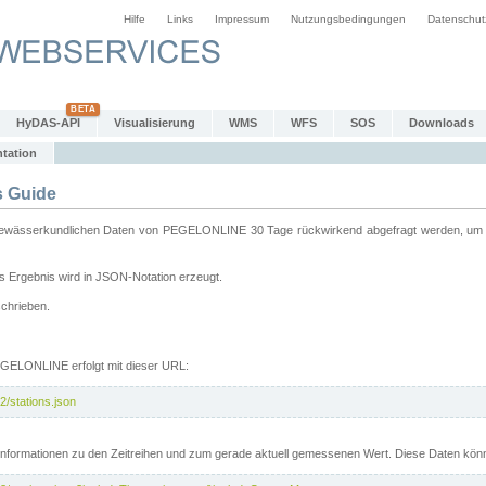
Hilfe
Links
Impressum
Nutzungsbedingungen
Datenschut
HyDAS-API
Visualisierung
WMS
WFS
SOS
Downloads
tation
 Guide
sserkundlichen Daten von PEGELONLINE 30 Tage rückwirkend abgefragt werden, um sie 
 Ergebnis wird in JSON-Notation erzeugt.
schrieben.
PEGELONLINE erfolgt mit dieser URL:
2/stations.json
e Informationen zu den Zeitreihen und zum gerade aktuell gemessenen Wert. Diese Daten kö