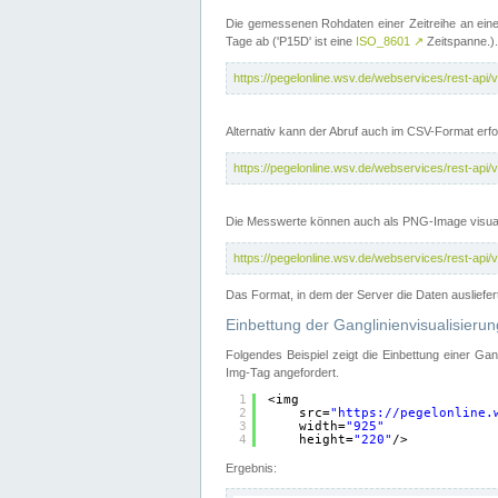
Die gemessenen Rohdaten einer Zeitreihe an ein
Tage ab ('P15D' ist eine
ISO_8601
↗
Zeitspanne.).
https://pegelonline.wsv.de/webservices/rest-a
Alternativ kann der Abruf auch im CSV-Format er
https://pegelonline.wsv.de/webservices/rest-a
Die Messwerte können auch als PNG-Image visual
https://pegelonline.wsv.de/webservices/rest-a
Das Format, in dem der Server die Daten ausliefer
Einbettung der Ganglinienvisualisier
Folgendes Beispiel zeigt die Einbettung einer Ga
Img-Tag angefordert.
1
<img
2
src=
"
https://pegelonline.
3
width=
"925"
4
height=
"220"
/>
Ergebnis: