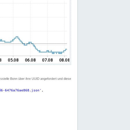
ssstelle Bonn über ihre UUID angefordert und diese
d6-6476a76ae868.json
'
,