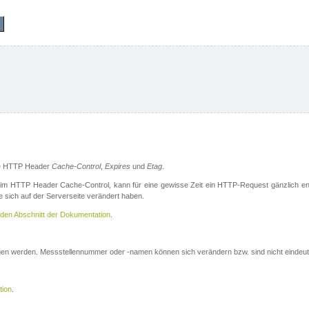
die HTTP Header
Cache-Control
,
Expires
und
Etag
.
m HTTP Header Cache-Control, kann für eine gewisse Zeit ein HTTP-Request gänzlich ent
 sich auf der Serverseite verändert haben.
den Abschnitt der Dokumentation
.
ogen werden. Messstellennummer oder -namen können sich verändern bzw. sind nicht eindeut
tion
.