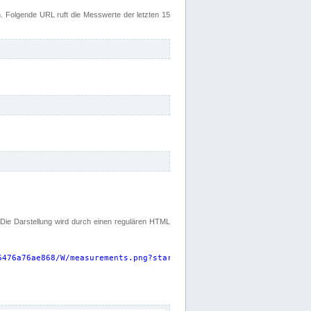
 Folgende URL ruft die Messwerte der letzten 15
. Die Darstellung wird durch einen regulären HTML
6476a76ae868/W/measurements.png?start=P15D&width=925&height=220
"