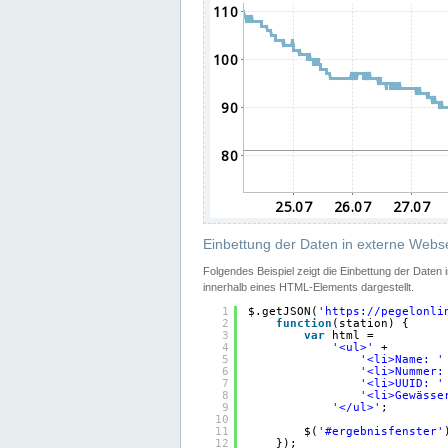
Einbettung der Daten in externe Webse
Folgendes Beispiel zeigt die Einbettung der Daten
innerhalb eines HTML-Elements dargestellt.
1
$.getJSON(
'
https://pegelonli
2
function
(station) {
3
var
html =
4
'<ul>'
+
5
'<li>Name: '
6
'<li>Nummer:
7
'<li>UUID: '
8
'<li>Gewässe
9
'</ul>'
;
10
11
$(
'#ergebnisfenster'
12
});