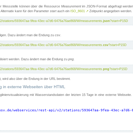
er Messstelle können über die Ressource
Measurement
im JSON-Format abgefragt werden.
 Alternativ kann für den Parameter
start
auch ein
ISO_8601
↗
Zeitpunkt angegeben werden.
pi/v2/stations/593647aa-9fea-43ec-a7d6-6476a76ae868/W/measurements.
json
?start=P15D
folgen. Dazu ändert man die Endung zu
csv
.
pi/v2/stations/593647aa-9fea-43ec-a7d6-6476a76ae868/W/measurements.
csv
?start=P15D
isiert werden. Dazu ändert man die Endung zu
png
.
pi/v2/stations/593647aa-9fea-43ec-a7d6-6476a76ae868/W/measurements.
png
?start=P15D
t, wird also über die Endung in der URL bestimmt.
ung in externe Webseiten über HTML
nglinienvisualisierung mit Wasserstandsdaten der letzten 15 Tage in eine externe Webseite
wsv.de/webservices/rest-api/v2/stations/593647aa-9fea-43ec-a7d6-