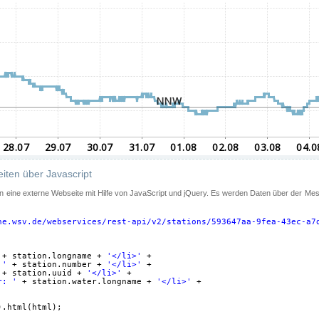
iten über Javascript
 in eine externe Webseite mit Hilfe von JavaScript und jQuery. Es werden Daten über der Me
ne.wsv.de/webservices/rest-api/v2/stations/593647aa-9fea-43ec-a7
+ station.longname + 
'</li>'
+
 '
+ station.number + 
'</li>'
+
+ station.uuid + 
'</li>'
+
r: '
+ station.water.longname + 
'</li>'
+
).html(html);