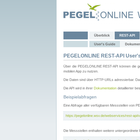
Überblick
REST-API
User's Guide
Dokumen
PEGELONLINE REST-API User's
Über die PEGELONLINE REST-API können die gewä
mobilen App zu nutzen.
Die Daten sind über HTTP-URLs adressierbar. Das
Die API wird in ihrer
Dokumentation
detaillierter be
Beispielabfragen
Eine Abfrage aller verfügbaren Messstellen von 
https://pegelonline.wsv.de/webservices/rest-api/v
Die Messstellen enthalten weitere untergeordnet