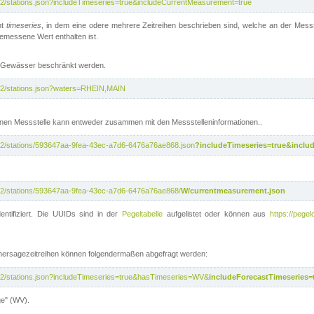
/v2/stations.json?includeTimeseries=true&includeCurrentMeasurement=true
nt
timeseries
, in dem eine odere mehrere Zeitreihen beschrieben sind, welche an der Messs
 gemessene Wert enthalten ist.
te Gewässer beschränkt werden.
i/v2/stations.json?waters=RHEIN,MAIN
nen Messstelle kann entweder zusammen mit den Messstelleninformationen..
i/v2/stations/593647aa-9fea-43ec-a7d6-6476a76ae868.json
?includeTimeseries=true&inclu
i/v2/stations/593647aa-9fea-43ec-a7d6-6476a76ae868/
W/currentmeasurement.json
entifiziert. Die UUIDs sind in der
Pegeltabelle
aufgelistet oder können aus
https://pegel
rhersagezeitreihen können folgendermaßen abgefragt werden:
i/v2/stations.json?includeTimeseries=true&hasTimeseries=WV&
includeForecastTimeseries=
ge" (WV).