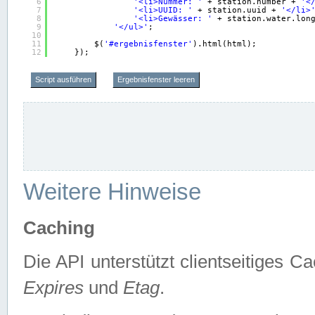
6
'<li>Nummer: '
+ station.number + 
'<
7
'<li>UUID: '
+ station.uuid + 
'</li>
8
'<li>Gewässer: '
+ station.water.lon
9
'</ul>'
;
10
11
$(
'#ergebnisfenster'
).html(html);
12
});
Script ausführen
Ergebnisfenster leeren
Weitere Hinweise
Caching
Die API unterstützt clientseitiges
Expires
und
Etag
.