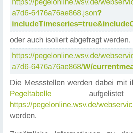
https://pegelonline.wsv.de/webservi
a7d6-6476a76ae868.json
?
includeTimeseries=true&include
oder auch isoliert abgefragt werden.
https://pegelonline.wsv.de/webservi
a7d6-6476a76ae868/
W/currentmea
Die Messstellen werden dabei mit ih
Pegeltabelle
aufgelist
https://pegelonline.wsv.de/webservice
werden.