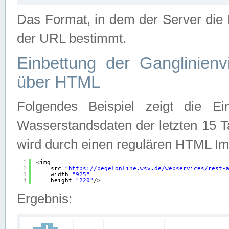
Das Format, in dem der Server die D
der URL bestimmt.
Einbettung der Ganglinienv
über HTML
Folgendes Beispiel zeigt die Ein
Wasserstandsdaten der letzten 15 T
wird durch einen regulären HTML Im
1
<img
2
src=
"
https://pegelonline.wsv.de/webservices/rest-
3
width=
"925"
4
height=
"220"
/>
Ergebnis: