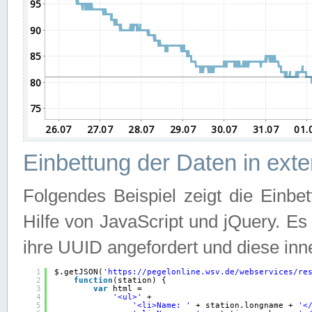
Einbettung der Daten in ext
Folgendes Beispiel zeigt die Einbe
Hilfe von JavaScript und jQuery. E
ihre UUID angefordert und diese inn
1
$.getJSON(
'
https://pegelonline.wsv.de/webservices/re
2
function
(station) {
3
var
html =
4
'<ul>'
+
5
'<li>Name: '
+ station.longname + 
'<