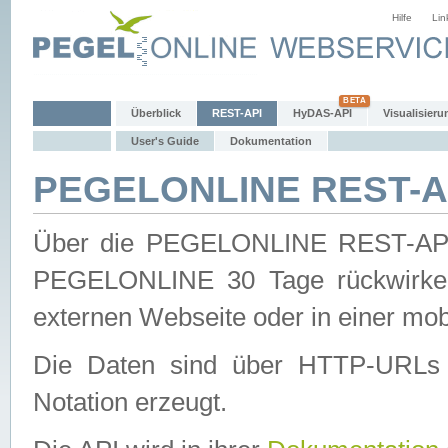
Hilfe
Lin
Überblick
REST-API
HyDAS-API
Visualisieru
User's Guide
Dokumentation
PEGELONLINE REST-AP
Über die PEGELONLINE REST-API 
PEGELONLINE 30 Tage rückwirkend
externen Webseite oder in einer mob
Die Daten sind über HTTP-URLs 
Notation erzeugt.