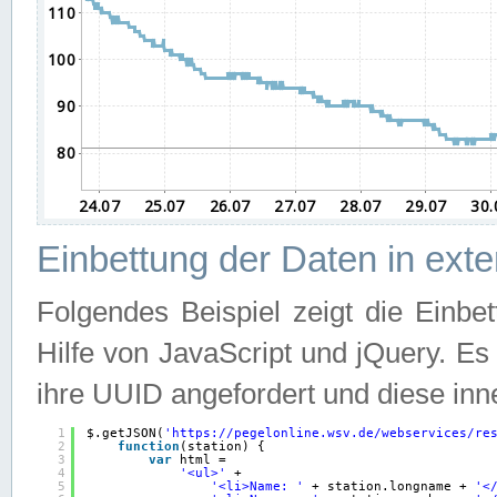
Einbettung der Daten in ext
Folgendes Beispiel zeigt die Einbe
Hilfe von JavaScript und jQuery. E
ihre UUID angefordert und diese inn
1
$.getJSON(
'
https://pegelonline.wsv.de/webservices/re
2
function
(station) {
3
var
html =
4
'<ul>'
+
5
'<li>Name: '
+ station.longname + 
'<