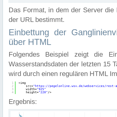
Das Format, in dem der Server die D
der URL bestimmt.
Einbettung der Ganglinienv
über HTML
Folgendes Beispiel zeigt die Ein
Wasserstandsdaten der letzten 15 T
wird durch einen regulären HTML Im
1
<img
2
src=
"
https://pegelonline.wsv.de/webservices/rest-
3
width=
"925"
4
height=
"220"
/>
Ergebnis: