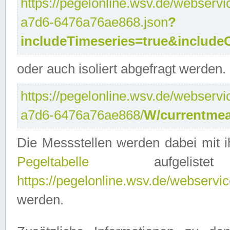
https://pegelonline.wsv.de/webservi
a7d6-6476a76ae868.json
?
includeTimeseries=true&include
oder auch isoliert abgefragt werden.
https://pegelonline.wsv.de/webservi
a7d6-6476a76ae868/
W/currentmea
Die Messstellen werden dabei mit ih
Pegeltabelle
aufgelist
https://pegelonline.wsv.de/webservice
werden.