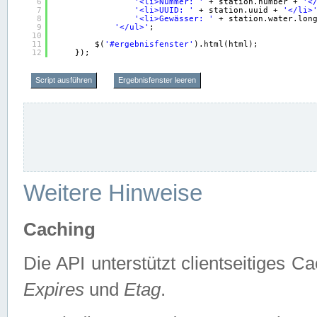
6
'<li>Nummer: '
+ station.number + 
'<
7
'<li>UUID: '
+ station.uuid + 
'</li>
8
'<li>Gewässer: '
+ station.water.lon
9
'</ul>'
;
10
11
$(
'#ergebnisfenster'
).html(html);
12
});
Script ausführen
Ergebnisfenster leeren
Weitere Hinweise
Caching
Die API unterstützt clientseitiges
Expires
und
Etag
.