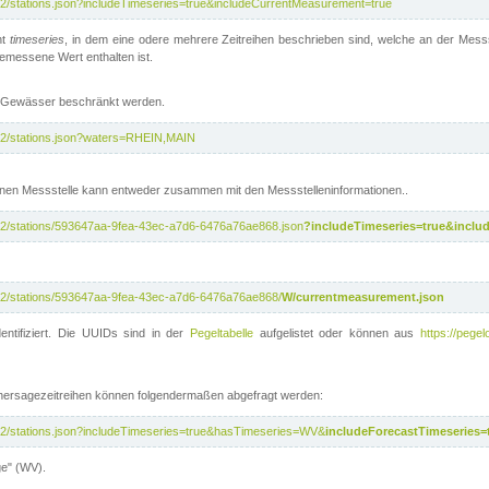
/v2/stations.json?includeTimeseries=true&includeCurrentMeasurement=true
nt
timeseries
, in dem eine odere mehrere Zeitreihen beschrieben sind, welche an der Messs
 gemessene Wert enthalten ist.
te Gewässer beschränkt werden.
i/v2/stations.json?waters=RHEIN,MAIN
nen Messstelle kann entweder zusammen mit den Messstelleninformationen..
i/v2/stations/593647aa-9fea-43ec-a7d6-6476a76ae868.json
?includeTimeseries=true&inclu
i/v2/stations/593647aa-9fea-43ec-a7d6-6476a76ae868/
W/currentmeasurement.json
entifiziert. Die UUIDs sind in der
Pegeltabelle
aufgelistet oder können aus
https://pegel
rhersagezeitreihen können folgendermaßen abgefragt werden:
i/v2/stations.json?includeTimeseries=true&hasTimeseries=WV&
includeForecastTimeseries=
ge" (WV).