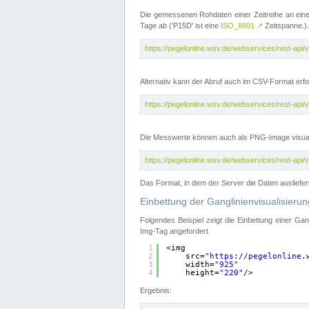
Die gemessenen Rohdaten einer Zeitreihe an ein
Tage ab ('P15D' ist eine
ISO_8601
↗
Zeitspanne.).
https://pegelonline.wsv.de/webservices/rest-a
Alternativ kann der Abruf auch im CSV-Format er
https://pegelonline.wsv.de/webservices/rest-a
Die Messwerte können auch als PNG-Image visual
https://pegelonline.wsv.de/webservices/rest-a
Das Format, in dem der Server die Daten ausliefer
Einbettung der Ganglinienvisualisier
Folgendes Beispiel zeigt die Einbettung einer Ga
Img-Tag angefordert.
1
<img
2
src=
"
https://pegelonline.
3
width=
"925"
4
height=
"220"
/>
Ergebnis: