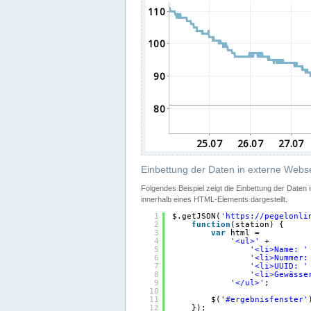
Einbettung der Daten in externe Webse
Folgendes Beispiel zeigt die Einbettung der Daten
innerhalb eines HTML-Elements dargestellt.
1
$.getJSON(
'
https://pegelonli
2
function
(station) {
3
var
html =
4
'<ul>'
+
5
'<li>Name: '
6
'<li>Nummer:
7
'<li>UUID: '
8
'<li>Gewässe
9
'</ul>'
;
10
11
$(
'#ergebnisfenster'
12
});