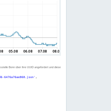
ssstelle Bonn über ihre UUID angefordert und diese
d6-6476a76ae868.json
'
,