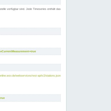
telle verfügbar sind. Jede Timeseries enthält das
deCurrentMeasurement=true
online.wsv.de/webservices/rest-api/v2/stations.json
true