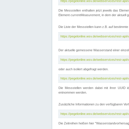
https://pegelonline.wsv.de/webservices/rest-api
Die Messstellen enthalten jetzt jeweils das Eleme
Element
currentMeasurement
, in dem der aktuell
Die Liste der Messstellen kann z.B. auf bestimm
https://pegelonline.wsv.de/webservices/rest-ap
Der aktuelle gemessene Wasserstand einer einzel
https://pegelonline.wsv.de/webservices/rest-ap
oder auch isoliert abgefragt werden.
https://pegelonline.wsv.de/webservices/rest-ap
Die Messstellen werden dabei mit ihrer UUID id
entnommen werden.
Zusätzliche Informationen zu den verfügbaren Vo
https://pegelonline.wsv.de/webservices/rest-ap
Die Zeitreihen heißen hier "Wasserstandvorhersa