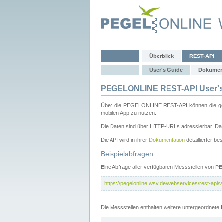
Überblick
REST-API
User's Guide
Dokumen
PEGELONLINE REST-API User's
Über die PEGELONLINE REST-API können die gewä
mobilen App zu nutzen.
Die Daten sind über HTTP-URLs adressierbar. Das
Die API wird in ihrer
Dokumentation
detaillierter be
Beispielabfragen
Eine Abfrage aller verfügbaren Messstellen von 
https://pegelonline.wsv.de/webservices/rest-api/v
Die Messstellen enthalten weitere untergeordnet