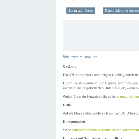
Script ausführen
Ergebnisfenster leeren
Weitere Hinweise
Caching
Die API unterstützt clientseitiges Caching durch 
Durch die Verwendung von Expires und max-age i
nur dann die angeforderten Daten zurück, wenn sie
Weiterführende Hinweise gibt es in im
entsprechen
UUID
Auf die Messstellen sollte sich nur per UUID bez
Kompression
Siehe
entsprechenden Abschnitt in der Dokumenta
Umgang mit Sonderzeichen in URLs