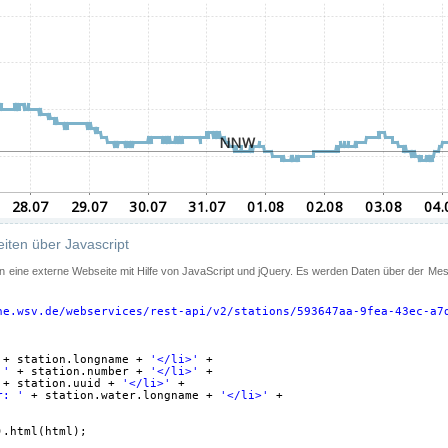
iten über Javascript
 in eine externe Webseite mit Hilfe von JavaScript und jQuery. Es werden Daten über der Me
ne.wsv.de/webservices/rest-api/v2/stations/593647aa-9fea-43ec-a7
+ station.longname + 
'</li>'
+
 '
+ station.number + 
'</li>'
+
+ station.uuid + 
'</li>'
+
r: '
+ station.water.longname + 
'</li>'
+
).html(html);