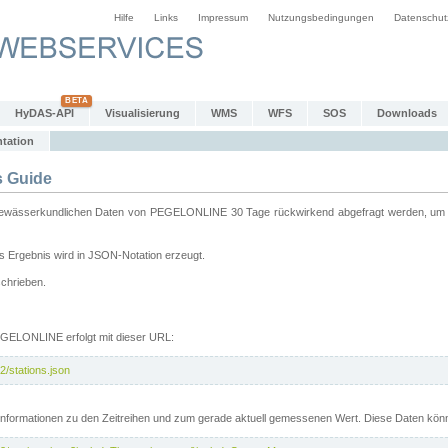
Hilfe
Links
Impressum
Nutzungsbedingungen
Datenschut
HyDAS-API
Visualisierung
WMS
WFS
SOS
Downloads
tation
 Guide
sserkundlichen Daten von PEGELONLINE 30 Tage rückwirkend abgefragt werden, um sie 
 Ergebnis wird in JSON-Notation erzeugt.
schrieben.
PEGELONLINE erfolgt mit dieser URL:
2/stations.json
e Informationen zu den Zeitreihen und zum gerade aktuell gemessenen Wert. Diese Daten kö