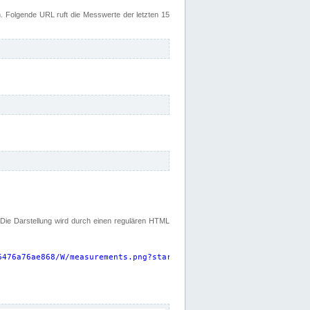
 Folgende URL ruft die Messwerte der letzten 15
. Die Darstellung wird durch einen regulären HTML
6476a76ae868/W/measurements.png?start=P15D&width=925&height=220
"