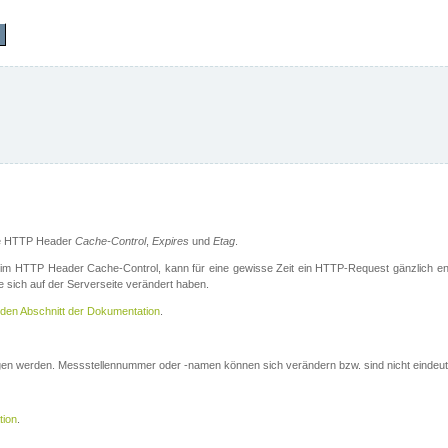
die HTTP Header
Cache-Control
,
Expires
und
Etag
.
m HTTP Header Cache-Control, kann für eine gewisse Zeit ein HTTP-Request gänzlich ent
 sich auf der Serverseite verändert haben.
den Abschnitt der Dokumentation
.
ogen werden. Messstellennummer oder -namen können sich verändern bzw. sind nicht eindeut
tion
.