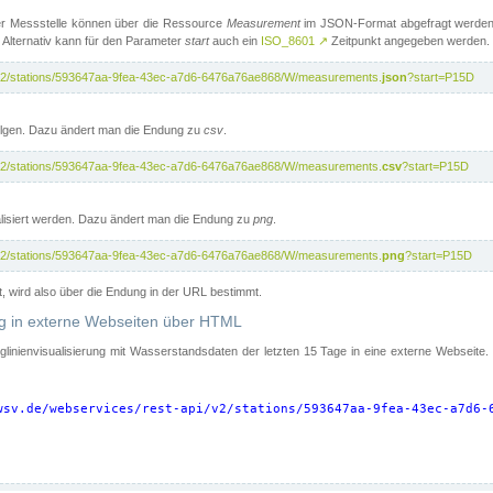
er Messstelle können über die Ressource
Measurement
im JSON-Format abgefragt werden.
 Alternativ kann für den Parameter
start
auch ein
ISO_8601
↗
Zeitpunkt angegeben werden.
pi/v2/stations/593647aa-9fea-43ec-a7d6-6476a76ae868/W/measurements.
json
?start=P15D
folgen. Dazu ändert man die Endung zu
csv
.
pi/v2/stations/593647aa-9fea-43ec-a7d6-6476a76ae868/W/measurements.
csv
?start=P15D
isiert werden. Dazu ändert man die Endung zu
png
.
pi/v2/stations/593647aa-9fea-43ec-a7d6-6476a76ae868/W/measurements.
png
?start=P15D
t, wird also über die Endung in der URL bestimmt.
ung in externe Webseiten über HTML
nglinienvisualisierung mit Wasserstandsdaten der letzten 15 Tage in eine externe Webseite
wsv.de/webservices/rest-api/v2/stations/593647aa-9fea-43ec-a7d6-