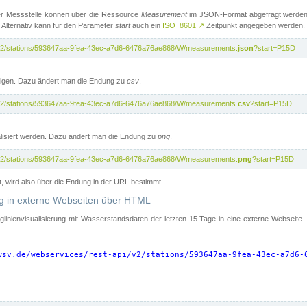
er Messstelle können über die Ressource
Measurement
im JSON-Format abgefragt werden.
 Alternativ kann für den Parameter
start
auch ein
ISO_8601
↗
Zeitpunkt angegeben werden.
pi/v2/stations/593647aa-9fea-43ec-a7d6-6476a76ae868/W/measurements.
json
?start=P15D
folgen. Dazu ändert man die Endung zu
csv
.
pi/v2/stations/593647aa-9fea-43ec-a7d6-6476a76ae868/W/measurements.
csv
?start=P15D
isiert werden. Dazu ändert man die Endung zu
png
.
pi/v2/stations/593647aa-9fea-43ec-a7d6-6476a76ae868/W/measurements.
png
?start=P15D
t, wird also über die Endung in der URL bestimmt.
ung in externe Webseiten über HTML
nglinienvisualisierung mit Wasserstandsdaten der letzten 15 Tage in eine externe Webseite
wsv.de/webservices/rest-api/v2/stations/593647aa-9fea-43ec-a7d6-