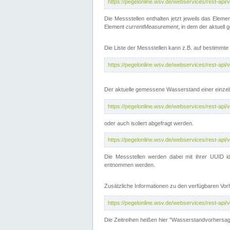
https://pegelonline.wsv.de/webservices/rest-api
Die Messstellen enthalten jetzt jeweils das Eleme
Element
currentMeasurement
, in dem der aktuell
Die Liste der Messstellen kann z.B. auf bestimm
https://pegelonline.wsv.de/webservices/rest-ap
Der aktuelle gemessene Wasserstand einer einzel
https://pegelonline.wsv.de/webservices/rest-ap
oder auch isoliert abgefragt werden.
https://pegelonline.wsv.de/webservices/rest-ap
Die Messstellen werden dabei mit ihrer UUID id
entnommen werden.
Zusätzliche Informationen zu den verfügbaren Vo
https://pegelonline.wsv.de/webservices/rest-ap
Die Zeitreihen heißen hier "Wasserstandvorhersa