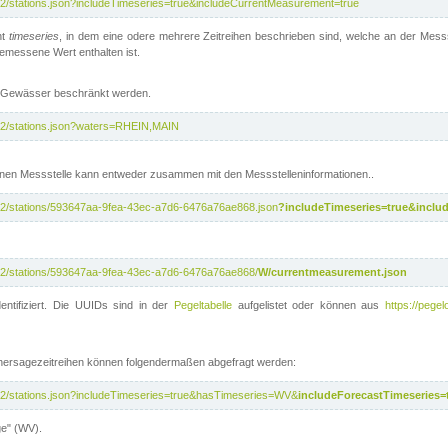
/v2/stations.json?includeTimeseries=true&includeCurrentMeasurement=true
nt
timeseries
, in dem eine odere mehrere Zeitreihen beschrieben sind, welche an der Messs
 gemessene Wert enthalten ist.
te Gewässer beschränkt werden.
i/v2/stations.json?waters=RHEIN,MAIN
nen Messstelle kann entweder zusammen mit den Messstelleninformationen..
i/v2/stations/593647aa-9fea-43ec-a7d6-6476a76ae868.json
?includeTimeseries=true&inclu
i/v2/stations/593647aa-9fea-43ec-a7d6-6476a76ae868/
W/currentmeasurement.json
entifiziert. Die UUIDs sind in der
Pegeltabelle
aufgelistet oder können aus
https://pegel
rhersagezeitreihen können folgendermaßen abgefragt werden:
i/v2/stations.json?includeTimeseries=true&hasTimeseries=WV&
includeForecastTimeseries=
ge" (WV).