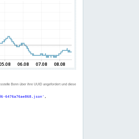
ssstelle Bonn über ihre UUID angefordert und diese
d6-6476a76ae868.json
'
,