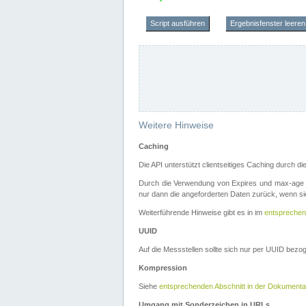
Script ausführen
Ergebnisfenster leeren
Weitere Hinweise
Caching
Die API unterstützt clientseitiges Caching durch 
Durch die Verwendung von Expires und max-age i
nur dann die angeforderten Daten zurück, wenn sie
Weiterführende Hinweise gibt es in im
entsprechen
UUID
Auf die Messstellen sollte sich nur per UUID bez
Kompression
Siehe
entsprechenden Abschnitt in der Dokumenta
Umgang mit Sonderzeichen in URLs