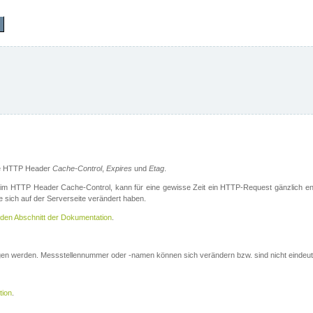
die HTTP Header
Cache-Control
,
Expires
und
Etag
.
m HTTP Header Cache-Control, kann für eine gewisse Zeit ein HTTP-Request gänzlich ent
 sich auf der Serverseite verändert haben.
den Abschnitt der Dokumentation
.
ogen werden. Messstellennummer oder -namen können sich verändern bzw. sind nicht eindeut
tion
.