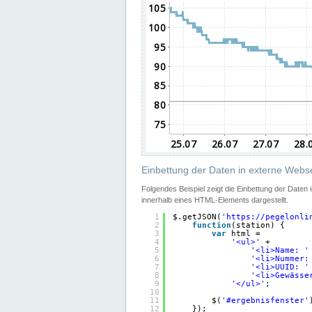
Einbettung der Daten in externe Webse
Folgendes Beispiel zeigt die Einbettung der Daten
innerhalb eines HTML-Elements dargestellt.
1
$.getJSON(
'
https://pegelonli
2
function
(station) {
3
var
html =
4
'<ul>'
+
5
'<li>Name: '
6
'<li>Nummer:
7
'<li>UUID: '
8
'<li>Gewässe
9
'</ul>'
;
10
11
$(
'#ergebnisfenster'
12
});