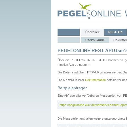
Überblick
REST-API
User's Guide
Dokumen
PEGELONLINE REST-API User's
Über die PEGELONLINE REST-API können die gewä
mobilen App zu nutzen.
Die Daten sind über HTTP-URLs adressierbar. Das
Die API wird in ihrer
Dokumentation
detaillierter be
Beispielabfragen
Eine Abfrage aller verfügbaren Messstellen von 
https://pegelonline.wsv.de/webservices/rest-api/v
Die Messstellen enthalten weitere untergeordnet