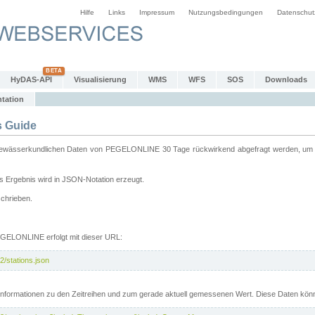
Hilfe
Links
Impressum
Nutzungsbedingungen
Datenschut
HyDAS-API
Visualisierung
WMS
WFS
SOS
Downloads
tation
 Guide
sserkundlichen Daten von PEGELONLINE 30 Tage rückwirkend abgefragt werden, um sie 
 Ergebnis wird in JSON-Notation erzeugt.
schrieben.
PEGELONLINE erfolgt mit dieser URL:
2/stations.json
e Informationen zu den Zeitreihen und zum gerade aktuell gemessenen Wert. Diese Daten kö