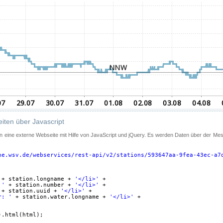
iten über Javascript
 in eine externe Webseite mit Hilfe von JavaScript und jQuery. Es werden Daten über der Me
ne.wsv.de/webservices/rest-api/v2/stations/593647aa-9fea-43ec-a7
+ station.longname + 
'</li>'
+
 '
+ station.number + 
'</li>'
+
+ station.uuid + 
'</li>'
+
r: '
+ station.water.longname + 
'</li>'
+
).html(html);