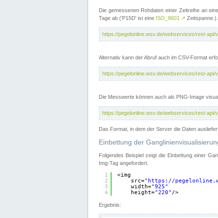
Die gemessenen Rohdaten einer Zeitreihe an ein
Tage ab ('P15D' ist eine
ISO_8601
↗
Zeitspanne.).
https://pegelonline.wsv.de/webservices/rest-a
Alternativ kann der Abruf auch im CSV-Format er
https://pegelonline.wsv.de/webservices/rest-a
Die Messwerte können auch als PNG-Image visual
https://pegelonline.wsv.de/webservices/rest-a
Das Format, in dem der Server die Daten ausliefer
Einbettung der Ganglinienvisualisier
Folgendes Beispiel zeigt die Einbettung einer Ga
Img-Tag angefordert.
1
<img
2
src=
"
https://pegelonline.
3
width=
"925"
4
height=
"220"
/>
Ergebnis: