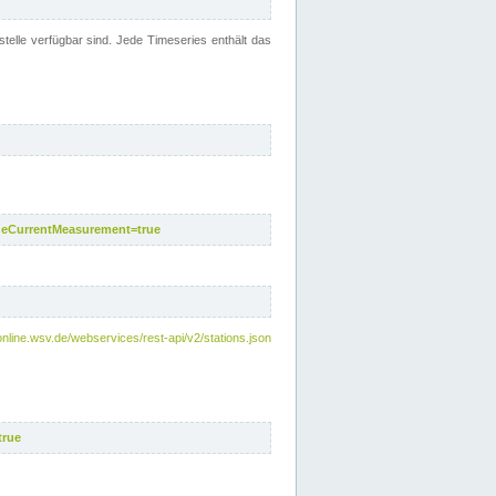
telle verfügbar sind. Jede Timeseries enthält das
deCurrentMeasurement=true
online.wsv.de/webservices/rest-api/v2/stations.json
true