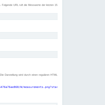
 Folgende URL ruft die Messwerte der letzten 15
. Die Darstellung wird durch einen regulären HTML
6476a76ae868/W/measurements.png?start=P15D&width=925&height=220
"