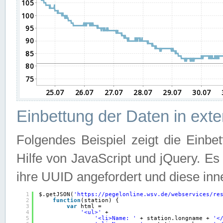
Einbettung der Daten in ext
Folgendes Beispiel zeigt die Einbe
Hilfe von JavaScript und jQuery. E
ihre UUID angefordert und diese inn
1
$.getJSON(
'
https://pegelonline.wsv.de/webservices/re
2
function
(station) {
3
var
html =
4
'<ul>'
+
5
'<li>Name: '
+ station.longname + 
'<