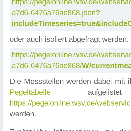
https://pegelonline.wsv.de/webservi
a7d6-6476a76ae868.json
?
includeTimeseries=true&include
oder auch isoliert abgefragt werden.
https://pegelonline.wsv.de/webservi
a7d6-6476a76ae868/
W/currentmea
Die Messstellen werden dabei mit ih
Pegeltabelle
aufgelist
https://pegelonline.wsv.de/webservice
werden.