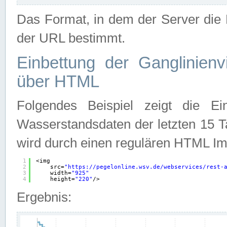
Das Format, in dem der Server die D
der URL bestimmt.
Einbettung der Ganglinienv
über HTML
Folgendes Beispiel zeigt die Ein
Wasserstandsdaten der letzten 15 T
wird durch einen regulären HTML Im
1
<img
2
src=
"
https://pegelonline.wsv.de/webservices/rest-
3
width=
"925"
4
height=
"220"
/>
Ergebnis: