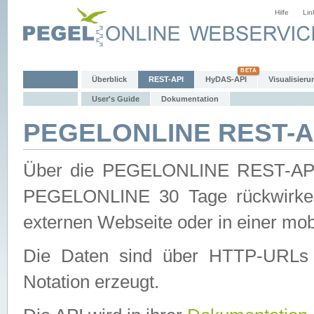
Hilfe
Lin
Überblick
REST-API
HyDAS-API
Visualisieru
User's Guide
Dokumentation
PEGELONLINE REST-AP
Über die PEGELONLINE REST-API 
PEGELONLINE 30 Tage rückwirkend
externen Webseite oder in einer mob
Die Daten sind über HTTP-URLs 
Notation erzeugt.