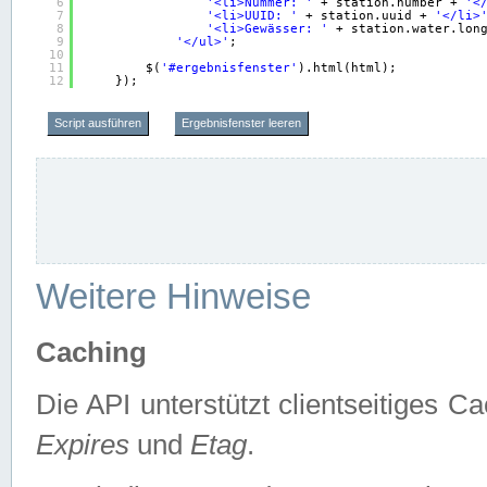
6
'<li>Nummer: '
+ station.number + 
'<
7
'<li>UUID: '
+ station.uuid + 
'</li>
8
'<li>Gewässer: '
+ station.water.lon
9
'</ul>'
;
10
11
$(
'#ergebnisfenster'
).html(html);
12
});
Script ausführen
Ergebnisfenster leeren
Weitere Hinweise
Caching
Die API unterstützt clientseitiges
Expires
und
Etag
.