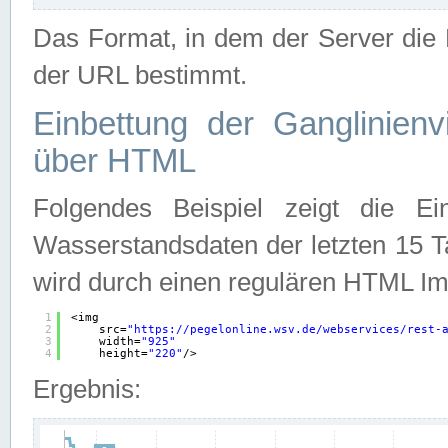
Das Format, in dem der Server die D
der URL bestimmt.
Einbettung der Ganglinienv
über HTML
Folgendes Beispiel zeigt die Ein
Wasserstandsdaten der letzten 15 T
wird durch einen regulären HTML Im
1
<img
2
src=
"
https://pegelonline.wsv.de/webservices/rest-
3
width=
"925"
4
height=
"220"
/>
Ergebnis: