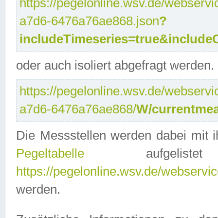
https://pegelonline.wsv.de/webservi
a7d6-6476a76ae868.json
?
includeTimeseries=true&include
oder auch isoliert abgefragt werden.
https://pegelonline.wsv.de/webservi
a7d6-6476a76ae868/
W/currentmea
Die Messstellen werden dabei mit ih
Pegeltabelle
aufgelist
https://pegelonline.wsv.de/webservice
werden.