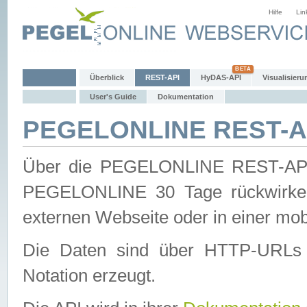
Hilfe
Lin
Überblick
REST-API
HyDAS-API
Visualisieru
User's Guide
Dokumentation
PEGELONLINE REST-AP
Über die PEGELONLINE REST-API 
PEGELONLINE 30 Tage rückwirkend
externen Webseite oder in einer mob
Die Daten sind über HTTP-URLs 
Notation erzeugt.