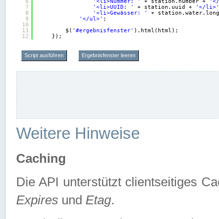
6
'<li>Nummer: '
+ station.number + 
'<
7
'<li>UUID: '
+ station.uuid + 
'</li>
8
'<li>Gewässer: '
+ station.water.lon
9
'</ul>'
;
10
11
$(
'#ergebnisfenster'
).html(html);
12
});
Script ausführen
Ergebnisfenster leeren
Weitere Hinweise
Caching
Die API unterstützt clientseitiges
Expires
und
Etag
.