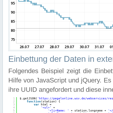
Einbettung der Daten in ext
Folgendes Beispiel zeigt die Einbe
Hilfe von JavaScript und jQuery. E
ihre UUID angefordert und diese inn
1
$.getJSON(
'
https://pegelonline.wsv.de/webservices/re
2
function
(station) {
3
var
html =
4
'<ul>'
+
5
'<li>Name: '
+ station.longname + 
'<