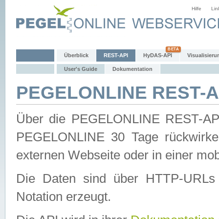
Hilfe
Lin
Überblick
REST-API
HyDAS-API
Visualisieru
User's Guide
Dokumentation
PEGELONLINE REST-AP
Über die PEGELONLINE REST-API 
PEGELONLINE 30 Tage rückwirkend
externen Webseite oder in einer mob
Die Daten sind über HTTP-URLs 
Notation erzeugt.