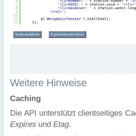
6
'<li>Nummer: '
+ station.number + 
'<
7
'<li>UUID: '
+ station.uuid + 
'</li>
8
'<li>Gewässer: '
+ station.water.lon
9
'</ul>'
;
10
11
$(
'#ergebnisfenster'
).html(html);
12
});
Script ausführen
Ergebnisfenster leeren
Weitere Hinweise
Caching
Die API unterstützt clientseitiges
Expires
und
Etag
.