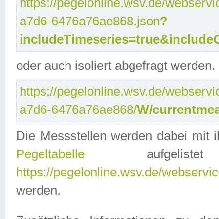
https://pegelonline.wsv.de/webservi
a7d6-6476a76ae868.json
?
includeTimeseries=true&include
oder auch isoliert abgefragt werden.
https://pegelonline.wsv.de/webservi
a7d6-6476a76ae868/
W/currentmea
Die Messstellen werden dabei mit ih
Pegeltabelle
aufgelist
https://pegelonline.wsv.de/webservice
werden.