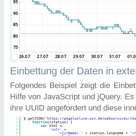
Einbettung der Daten in ext
Folgendes Beispiel zeigt die Einbe
Hilfe von JavaScript und jQuery. E
ihre UUID angefordert und diese inn
1
$.getJSON(
'
https://pegelonline.wsv.de/webservices/re
2
function
(station) {
3
var
html =
4
'<ul>'
+
5
'<li>Name: '
+ station.longname + 
'<