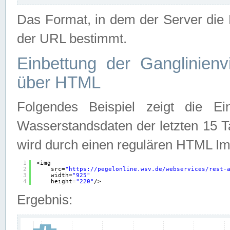
Das Format, in dem der Server die D
der URL bestimmt.
Einbettung der Ganglinienv
über HTML
Folgendes Beispiel zeigt die Ein
Wasserstandsdaten der letzten 15 T
wird durch einen regulären HTML Im
1
<img
2
src=
"
https://pegelonline.wsv.de/webservices/rest-
3
width=
"925"
4
height=
"220"
/>
Ergebnis: