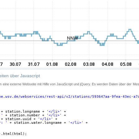
iten über Javascript
 in eine externe Webseite mit Hilfe von JavaScript und jQuery. Es werden Daten über der Me
ne.wsv.de/webservices/rest-api/v2/stations/593647aa-9fea-43ec-a7
+ station.longname + 
'</li>'
+
 '
+ station.number + 
'</li>'
+
+ station.uuid + 
'</li>'
+
r: '
+ station.water.longname + 
'</li>'
+
).html(html);