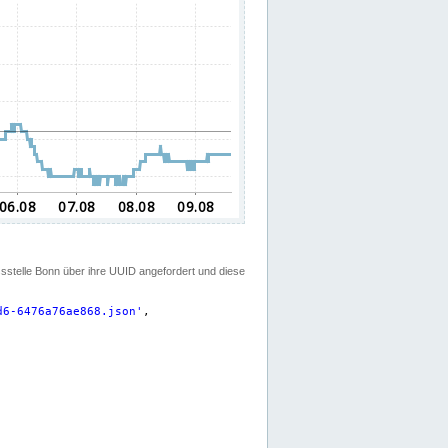
ssstelle Bonn über ihre UUID angefordert und diese
d6-6476a76ae868.json
'
,