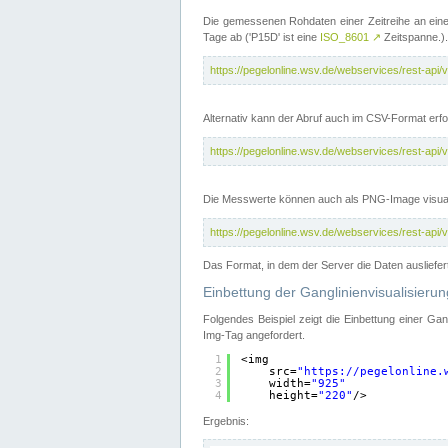
Die gemessenen Rohdaten einer Zeitreihe an ein
Tage ab ('P15D' ist eine
ISO_8601
↗
Zeitspanne.).
https://pegelonline.wsv.de/webservices/rest-a
Alternativ kann der Abruf auch im CSV-Format er
https://pegelonline.wsv.de/webservices/rest-a
Die Messwerte können auch als PNG-Image visual
https://pegelonline.wsv.de/webservices/rest-a
Das Format, in dem der Server die Daten ausliefer
Einbettung der Ganglinienvisualisier
Folgendes Beispiel zeigt die Einbettung einer Ga
Img-Tag angefordert.
1
<img
2
src=
"
https://pegelonline.
3
width=
"925"
4
height=
"220"
/>
Ergebnis: