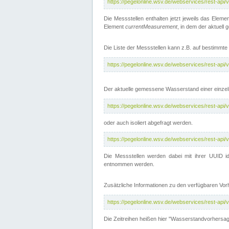
https://pegelonline.wsv.de/webservices/rest-api
Die Messstellen enthalten jetzt jeweils das Eleme
Element
currentMeasurement
, in dem der aktuell
Die Liste der Messstellen kann z.B. auf bestimm
https://pegelonline.wsv.de/webservices/rest-ap
Der aktuelle gemessene Wasserstand einer einzel
https://pegelonline.wsv.de/webservices/rest-ap
oder auch isoliert abgefragt werden.
https://pegelonline.wsv.de/webservices/rest-ap
Die Messstellen werden dabei mit ihrer UUID id
entnommen werden.
Zusätzliche Informationen zu den verfügbaren Vo
https://pegelonline.wsv.de/webservices/rest-ap
Die Zeitreihen heißen hier "Wasserstandvorhersa