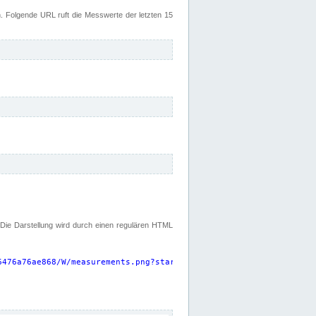
 Folgende URL ruft die Messwerte der letzten 15
. Die Darstellung wird durch einen regulären HTML
6476a76ae868/W/measurements.png?start=P15D&width=925&height=220
"