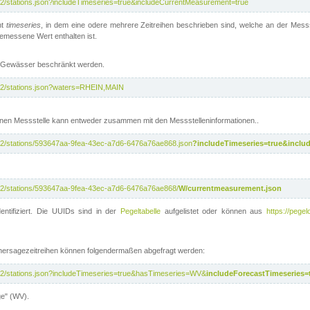
/v2/stations.json?includeTimeseries=true&includeCurrentMeasurement=true
nt
timeseries
, in dem eine odere mehrere Zeitreihen beschrieben sind, welche an der Messs
 gemessene Wert enthalten ist.
te Gewässer beschränkt werden.
i/v2/stations.json?waters=RHEIN,MAIN
nen Messstelle kann entweder zusammen mit den Messstelleninformationen..
i/v2/stations/593647aa-9fea-43ec-a7d6-6476a76ae868.json
?includeTimeseries=true&inclu
i/v2/stations/593647aa-9fea-43ec-a7d6-6476a76ae868/
W/currentmeasurement.json
entifiziert. Die UUIDs sind in der
Pegeltabelle
aufgelistet oder können aus
https://pegel
rhersagezeitreihen können folgendermaßen abgefragt werden:
i/v2/stations.json?includeTimeseries=true&hasTimeseries=WV&
includeForecastTimeseries=
ge" (WV).