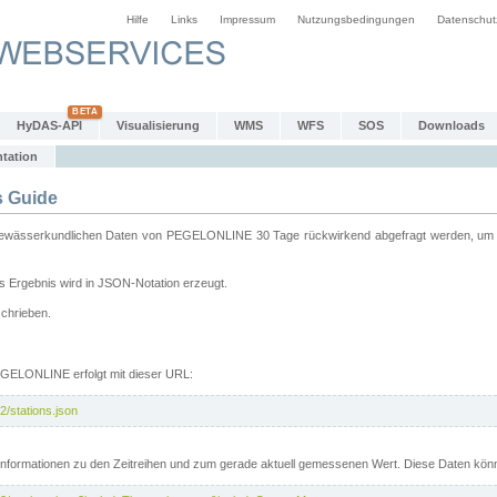
Hilfe
Links
Impressum
Nutzungsbedingungen
Datenschut
HyDAS-API
Visualisierung
WMS
WFS
SOS
Downloads
tation
 Guide
sserkundlichen Daten von PEGELONLINE 30 Tage rückwirkend abgefragt werden, um sie 
 Ergebnis wird in JSON-Notation erzeugt.
schrieben.
PEGELONLINE erfolgt mit dieser URL:
2/stations.json
e Informationen zu den Zeitreihen und zum gerade aktuell gemessenen Wert. Diese Daten kö