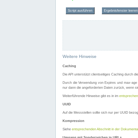
Script ausführen
Ergebnisfenster leeren
Weitere Hinweise
Caching
Die API unterstützt clientseitiges Caching durch 
Durch die Verwendung von Expires und max-age i
nur dann die angeforderten Daten zurück, wenn sie
Weiterführende Hinweise gibt es in im
entsprechen
UUID
Auf die Messstellen sollte sich nur per UUID bez
Kompression
Siehe
entsprechenden Abschnitt in der Dokumenta
Umgang mit Sonderzeichen in URLs