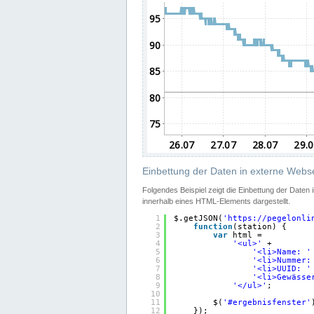
Einbettung der Daten in externe Webse
Folgendes Beispiel zeigt die Einbettung der Daten
innerhalb eines HTML-Elements dargestellt.
1
$.getJSON(
'
https://pegelonli
2
function
(station) {
3
var
html =
4
'<ul>'
+
5
'<li>Name: '
6
'<li>Nummer:
7
'<li>UUID: '
8
'<li>Gewässe
9
'</ul>'
;
10
11
$(
'#ergebnisfenster'
12
});