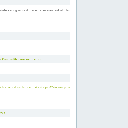
telle verfügbar sind. Jede Timeseries enthält das
deCurrentMeasurement=true
online.wsv.de/webservices/rest-api/v2/stations.json
true