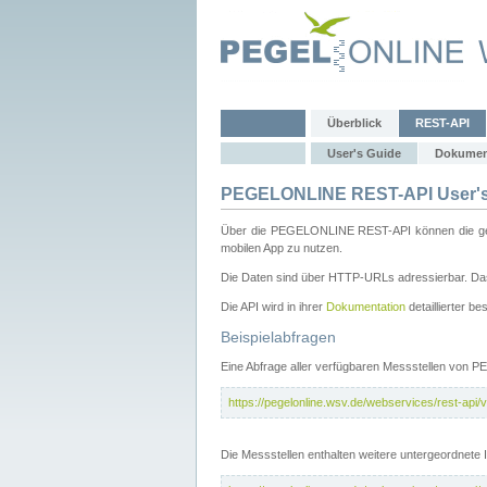
Überblick
REST-API
User's Guide
Dokumen
PEGELONLINE REST-API User's
Über die PEGELONLINE REST-API können die gewä
mobilen App zu nutzen.
Die Daten sind über HTTP-URLs adressierbar. Das
Die API wird in ihrer
Dokumentation
detaillierter be
Beispielabfragen
Eine Abfrage aller verfügbaren Messstellen von 
https://pegelonline.wsv.de/webservices/rest-api/v
Die Messstellen enthalten weitere untergeordnet