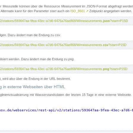
er Messstelle können über die Ressource
Measurement
im JSON-Format abgefragt werden.
 Alternativ kann für den Parameter
start
auch ein
ISO_8601
↗
Zeitpunkt angegeben werden.
pi/v2/stations/593647aa-9fea-43ec-a7d6-6476a76ae868/W/measurements.
json
?start=P15D
folgen. Dazu ändert man die Endung zu
csv
.
pi/v2/stations/593647aa-9fea-43ec-a7d6-6476a76ae868/W/measurements.
csv
?start=P15D
isiert werden. Dazu ändert man die Endung zu
png
.
pi/v2/stations/593647aa-9fea-43ec-a7d6-6476a76ae868/W/measurements.
png
?start=P15D
t, wird also über die Endung in der URL bestimmt.
ung in externe Webseiten über HTML
nglinienvisualisierung mit Wasserstandsdaten der letzten 15 Tage in eine externe Webseite
wsv.de/webservices/rest-api/v2/stations/593647aa-9fea-43ec-a7d6-