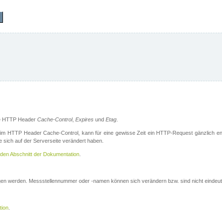
die HTTP Header
Cache-Control
,
Expires
und
Etag
.
m HTTP Header Cache-Control, kann für eine gewisse Zeit ein HTTP-Request gänzlich ent
 sich auf der Serverseite verändert haben.
den Abschnitt der Dokumentation
.
ogen werden. Messstellennummer oder -namen können sich verändern bzw. sind nicht eindeut
tion
.