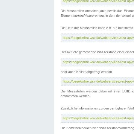
https://pegelonline.wsv.de/webservices/rest-api
Die Messstellen enthalten jetzt jeweils das Eleme
Element
currentMeasurement
, in dem der aktuell
Die Liste der Messstellen kann z.B. auf bestimm
https://pegelonline.wsv.de/webservices/rest-ap
Der aktuelle gemessene Wasserstand einer einzel
https://pegelonline.wsv.de/webservices/rest-ap
oder auch isoliert abgefragt werden.
https://pegelonline.wsv.de/webservices/rest-ap
Die Messstellen werden dabei mit ihrer UUID id
entnommen werden.
Zusätzliche Informationen zu den verfügbaren Vo
https://pegelonline.wsv.de/webservices/rest-ap
Die Zeitreihen heißen hier "Wasserstandvorhersa