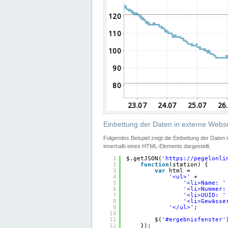
Einbettung der Daten in externe Webse
Folgendes Beispiel zeigt die Einbettung der Daten
innerhalb eines HTML-Elements dargestellt.
1
$.getJSON(
'
https://pegelonli
2
function
(station) {
3
var
html =
4
'<ul>'
+
5
'<li>Name: '
6
'<li>Nummer:
7
'<li>UUID: '
8
'<li>Gewässe
9
'</ul>'
;
10
11
$(
'#ergebnisfenster'
12
});