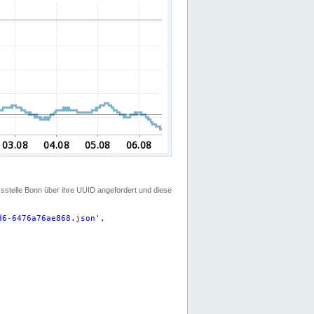
ssstelle Bonn über ihre UUID angefordert und diese
d6-6476a76ae868.json
'
,