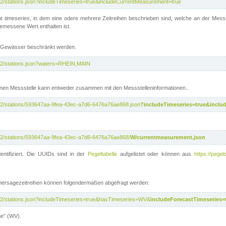
/v2/stations.json?includeTimeseries=true&includeCurrentMeasurement=true
nt
timeseries
, in dem eine odere mehrere Zeitreihen beschrieben sind, welche an der Messs
 gemessene Wert enthalten ist.
te Gewässer beschränkt werden.
i/v2/stations.json?waters=RHEIN,MAIN
nen Messstelle kann entweder zusammen mit den Messstelleninformationen..
i/v2/stations/593647aa-9fea-43ec-a7d6-6476a76ae868.json
?includeTimeseries=true&inclu
i/v2/stations/593647aa-9fea-43ec-a7d6-6476a76ae868/
W/currentmeasurement.json
entifiziert. Die UUIDs sind in der
Pegeltabelle
aufgelistet oder können aus
https://pegel
rhersagezeitreihen können folgendermaßen abgefragt werden:
i/v2/stations.json?includeTimeseries=true&hasTimeseries=WV&
includeForecastTimeseries=
ge" (WV).