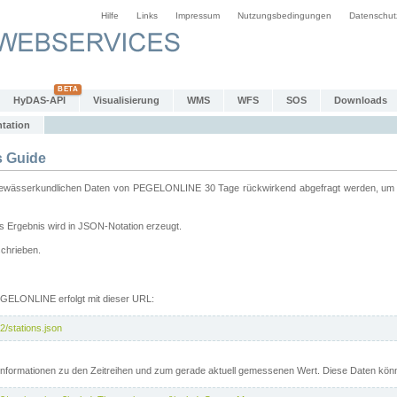
Hilfe
Links
Impressum
Nutzungsbedingungen
Datenschut
HyDAS-API
Visualisierung
WMS
WFS
SOS
Downloads
tation
 Guide
sserkundlichen Daten von PEGELONLINE 30 Tage rückwirkend abgefragt werden, um sie 
 Ergebnis wird in JSON-Notation erzeugt.
schrieben.
PEGELONLINE erfolgt mit dieser URL:
2/stations.json
e Informationen zu den Zeitreihen und zum gerade aktuell gemessenen Wert. Diese Daten kö