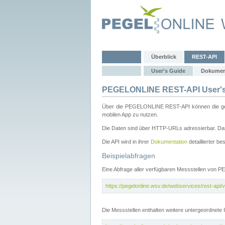
Überblick
REST-API
User's Guide
Dokumen
PEGELONLINE REST-API User's
Über die PEGELONLINE REST-API können die gewä
mobilen App zu nutzen.
Die Daten sind über HTTP-URLs adressierbar. Das
Die API wird in ihrer
Dokumentation
detaillierter be
Beispielabfragen
Eine Abfrage aller verfügbaren Messstellen von 
https://pegelonline.wsv.de/webservices/rest-api/v
Die Messstellen enthalten weitere untergeordnet