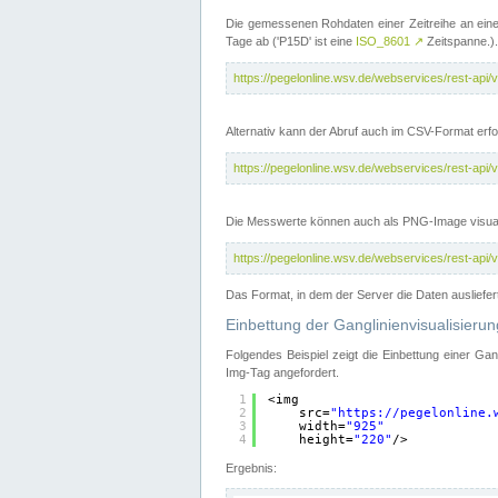
Die gemessenen Rohdaten einer Zeitreihe an ein
Tage ab ('P15D' ist eine
ISO_8601
↗
Zeitspanne.).
https://pegelonline.wsv.de/webservices/rest-a
Alternativ kann der Abruf auch im CSV-Format er
https://pegelonline.wsv.de/webservices/rest-a
Die Messwerte können auch als PNG-Image visual
https://pegelonline.wsv.de/webservices/rest-a
Das Format, in dem der Server die Daten ausliefer
Einbettung der Ganglinienvisualisier
Folgendes Beispiel zeigt die Einbettung einer Ga
Img-Tag angefordert.
1
<img
2
src=
"
https://pegelonline.
3
width=
"925"
4
height=
"220"
/>
Ergebnis: