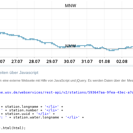
iten über Javascript
 in eine externe Webseite mit Hilfe von JavaScript und jQuery. Es werden Daten über der Me
ne.wsv.de/webservices/rest-api/v2/stations/593647aa-9fea-43ec-a7
+ station.longname + 
'</li>'
+
 '
+ station.number + 
'</li>'
+
+ station.uuid + 
'</li>'
+
r: '
+ station.water.longname + 
'</li>'
+
).html(html);