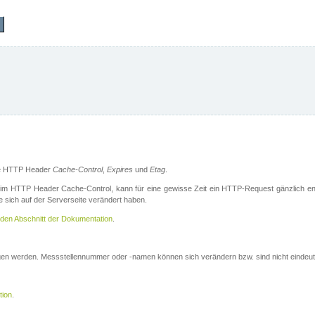
die HTTP Header
Cache-Control
,
Expires
und
Etag
.
m HTTP Header Cache-Control, kann für eine gewisse Zeit ein HTTP-Request gänzlich ent
 sich auf der Serverseite verändert haben.
den Abschnitt der Dokumentation
.
ogen werden. Messstellennummer oder -namen können sich verändern bzw. sind nicht eindeut
tion
.