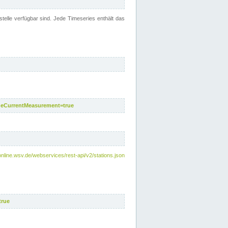
telle verfügbar sind. Jede Timeseries enthält das
deCurrentMeasurement=true
online.wsv.de/webservices/rest-api/v2/stations.json
true