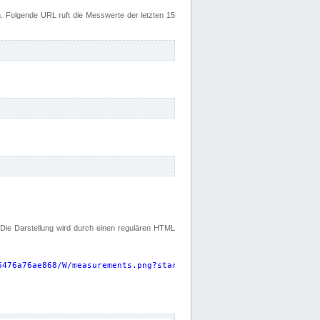
 Folgende URL ruft die Messwerte der letzten 15
. Die Darstellung wird durch einen regulären HTML
6476a76ae868/W/measurements.png?start=P15D&width=925&height=220
"