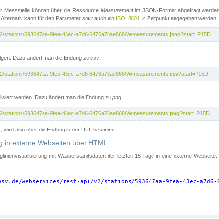
er Messstelle können über die Ressource
Measurement
im JSON-Format abgefragt werden.
 Alternativ kann für den Parameter
start
auch ein
ISO_8601
↗
Zeitpunkt angegeben werden.
pi/v2/stations/593647aa-9fea-43ec-a7d6-6476a76ae868/W/measurements.
json
?start=P15D
folgen. Dazu ändert man die Endung zu
csv
.
pi/v2/stations/593647aa-9fea-43ec-a7d6-6476a76ae868/W/measurements.
csv
?start=P15D
isiert werden. Dazu ändert man die Endung zu
png
.
pi/v2/stations/593647aa-9fea-43ec-a7d6-6476a76ae868/W/measurements.
png
?start=P15D
t, wird also über die Endung in der URL bestimmt.
ung in externe Webseiten über HTML
nglinienvisualisierung mit Wasserstandsdaten der letzten 15 Tage in eine externe Webseite
wsv.de/webservices/rest-api/v2/stations/593647aa-9fea-43ec-a7d6-