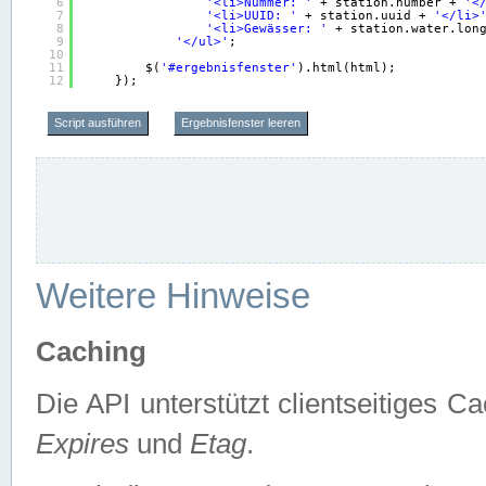
6
'<li>Nummer: '
+ station.number + 
'<
7
'<li>UUID: '
+ station.uuid + 
'</li>
8
'<li>Gewässer: '
+ station.water.lon
9
'</ul>'
;
10
11
$(
'#ergebnisfenster'
).html(html);
12
});
Script ausführen
Ergebnisfenster leeren
Weitere Hinweise
Caching
Die API unterstützt clientseitiges
Expires
und
Etag
.