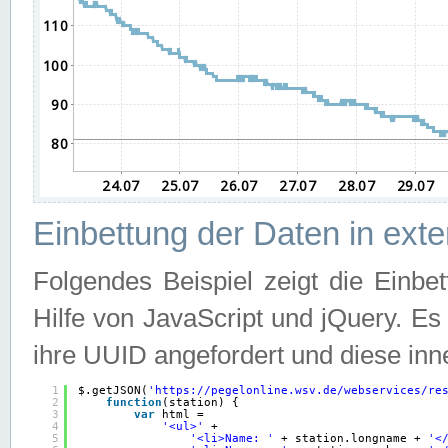
Einbettung der Daten in ext
Folgendes Beispiel zeigt die Einbe
Hilfe von JavaScript und jQuery. E
ihre UUID angefordert und diese inn
1
$.getJSON(
'
https://pegelonline.wsv.de/webservices/re
2
function
(station) {
3
var
html =
4
'<ul>'
+
5
'<li>Name: '
+ station.longname + 
'<