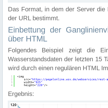
Das Format, in dem der Server die D
der URL bestimmt.
Einbettung der Ganglinienv
über HTML
Folgendes Beispiel zeigt die Ein
Wasserstandsdaten der letzten 15 T
wird durch einen regulären HTML Im
1
<img
2
src=
"
https://pegelonline.wsv.de/webservices/rest-
3
width=
"925"
4
height=
"220"
/>
Ergebnis: