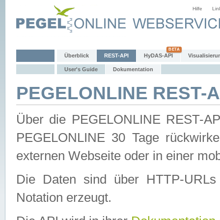
Hilfe
Lin
Überblick
REST-API
HyDAS-API
Visualisieru
User's Guide
Dokumentation
PEGELONLINE REST-AP
Über die PEGELONLINE REST-API 
PEGELONLINE 30 Tage rückwirkend
externen Webseite oder in einer mob
Die Daten sind über HTTP-URLs 
Notation erzeugt.