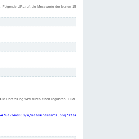
 Folgende URL ruft die Messwerte der letzten 15
. Die Darstellung wird durch einen regulären HTML
6476a76ae868/W/measurements.png?start=P15D&width=925&height=220
"