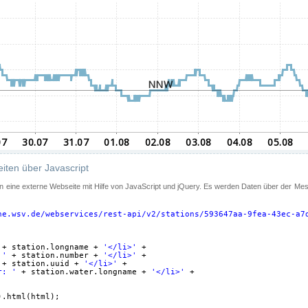
iten über Javascript
 in eine externe Webseite mit Hilfe von JavaScript und jQuery. Es werden Daten über der Me
ne.wsv.de/webservices/rest-api/v2/stations/593647aa-9fea-43ec-a7
+ station.longname + 
'</li>'
+
 '
+ station.number + 
'</li>'
+
+ station.uuid + 
'</li>'
+
r: '
+ station.water.longname + 
'</li>'
+
).html(html);