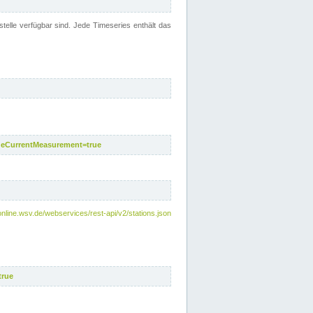
telle verfügbar sind. Jede Timeseries enthält das
deCurrentMeasurement=true
online.wsv.de/webservices/rest-api/v2/stations.json
true