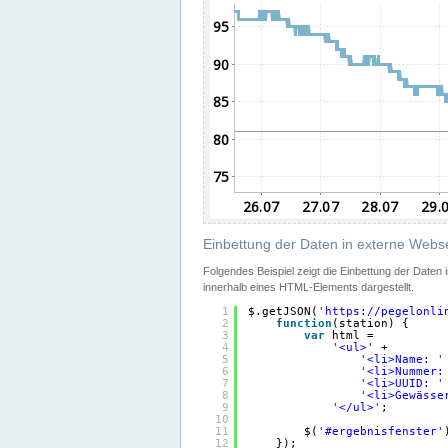
Einbettung der Daten in externe Webse
Folgendes Beispiel zeigt die Einbettung der Daten
innerhalb eines HTML-Elements dargestellt.
1
$.getJSON(
'
https://pegelonli
2
function
(station) {
3
var
html =
4
'<ul>'
+
5
'<li>Name: '
6
'<li>Nummer:
7
'<li>UUID: '
8
'<li>Gewässe
9
'</ul>'
;
10
11
$(
'#ergebnisfenster'
12
});