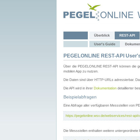
Überblick
REST-API
User's Guide
Dokumen
PEGELONLINE REST-API User's
Über die PEGELONLINE REST-API können die gewä
mobilen App zu nutzen.
Die Daten sind über HTTP-URLs adressierbar. Das
Die API wird in ihrer
Dokumentation
detaillierter be
Beispielabfragen
Eine Abfrage aller verfügbaren Messstellen von 
https://pegelonline.wsv.de/webservices/rest-api/v
Die Messstellen enthalten weitere untergeordnet