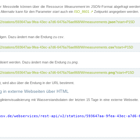
er Messstelle können über die Ressource
Measurement
im JSON-Format abgefragt werden.
 Alternativ kann für den Parameter
start
auch ein
ISO_8601
↗
Zeitpunkt angegeben werden.
pi/v2/stations/593647aa-9fea-43ec-a7d6-6476a76ae868/W/measurements.
json
?start=P15D
folgen. Dazu ändert man die Endung zu
csv
.
pi/v2/stations/593647aa-9fea-43ec-a7d6-6476a76ae868/W/measurements.
csv
?start=P15D
isiert werden. Dazu ändert man die Endung zu
png
.
pi/v2/stations/593647aa-9fea-43ec-a7d6-6476a76ae868/W/measurements.
png
?start=P15D
t, wird also über die Endung in der URL bestimmt.
ung in externe Webseiten über HTML
nglinienvisualisierung mit Wasserstandsdaten der letzten 15 Tage in eine externe Webseite
wsv.de/webservices/rest-api/v2/stations/593647aa-9fea-43ec-a7d6-