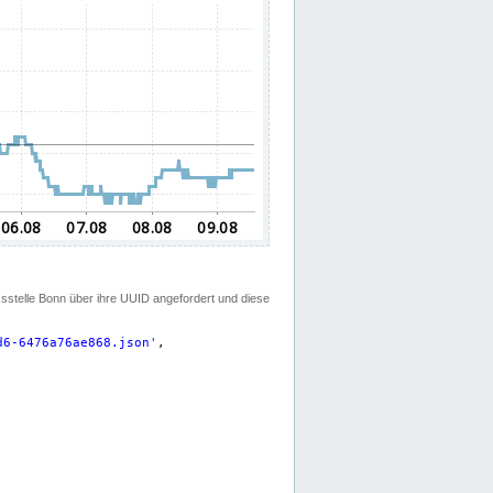
ssstelle Bonn über ihre UUID angefordert und diese
d6-6476a76ae868.json
'
,