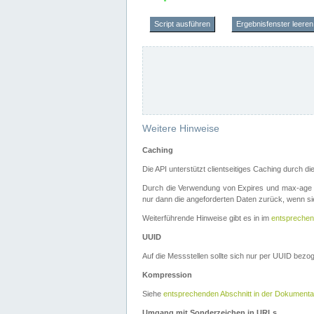
Script ausführen
Ergebnisfenster leeren
Weitere Hinweise
Caching
Die API unterstützt clientseitiges Caching durch 
Durch die Verwendung von Expires und max-age i
nur dann die angeforderten Daten zurück, wenn sie
Weiterführende Hinweise gibt es in im
entsprechen
UUID
Auf die Messstellen sollte sich nur per UUID bez
Kompression
Siehe
entsprechenden Abschnitt in der Dokumenta
Umgang mit Sonderzeichen in URLs