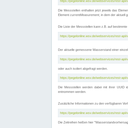
https://pegelonline.wsv.de/webservices/rest-api
Die Messstellen enthalten jetzt jeweils das Eleme
Element
currentMeasurement
, in dem der aktuell
Die Liste der Messstellen kann z.B. auf bestimm
https://pegelonline.wsv.de/webservices/rest-ap
Der aktuelle gemessene Wasserstand einer einzel
https://pegelonline.wsv.de/webservices/rest-ap
oder auch isoliert abgefragt werden.
https://pegelonline.wsv.de/webservices/rest-ap
Die Messstellen werden dabei mit ihrer UUID id
entnommen werden.
Zusätzliche Informationen zu den verfügbaren Vo
https://pegelonline.wsv.de/webservices/rest-ap
Die Zeitreihen heißen hier "Wasserstandvorhersa