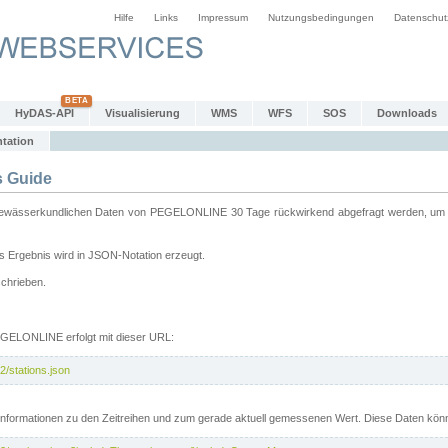
Hilfe
Links
Impressum
Nutzungsbedingungen
Datenschut
HyDAS-API
Visualisierung
WMS
WFS
SOS
Downloads
tation
 Guide
sserkundlichen Daten von PEGELONLINE 30 Tage rückwirkend abgefragt werden, um sie 
 Ergebnis wird in JSON-Notation erzeugt.
schrieben.
PEGELONLINE erfolgt mit dieser URL:
2/stations.json
e Informationen zu den Zeitreihen und zum gerade aktuell gemessenen Wert. Diese Daten kö