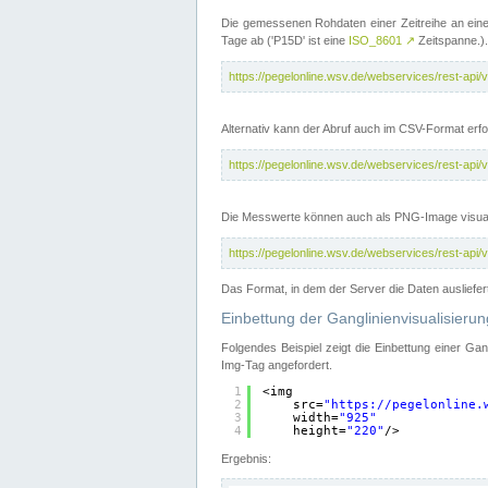
Die gemessenen Rohdaten einer Zeitreihe an ein
Tage ab ('P15D' ist eine
ISO_8601
↗
Zeitspanne.).
https://pegelonline.wsv.de/webservices/rest-a
Alternativ kann der Abruf auch im CSV-Format er
https://pegelonline.wsv.de/webservices/rest-a
Die Messwerte können auch als PNG-Image visual
https://pegelonline.wsv.de/webservices/rest-a
Das Format, in dem der Server die Daten ausliefer
Einbettung der Ganglinienvisualisier
Folgendes Beispiel zeigt die Einbettung einer Ga
Img-Tag angefordert.
1
<img
2
src=
"
https://pegelonline.
3
width=
"925"
4
height=
"220"
/>
Ergebnis: