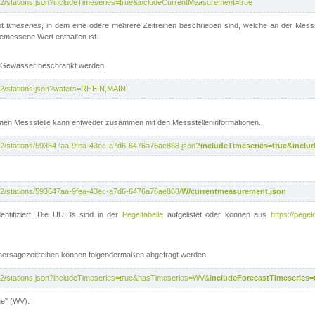
/v2/stations.json?includeTimeseries=true&includeCurrentMeasurement=true
nt
timeseries
, in dem eine odere mehrere Zeitreihen beschrieben sind, welche an der Messs
 gemessene Wert enthalten ist.
te Gewässer beschränkt werden.
i/v2/stations.json?waters=RHEIN,MAIN
nen Messstelle kann entweder zusammen mit den Messstelleninformationen..
i/v2/stations/593647aa-9fea-43ec-a7d6-6476a76ae868.json
?includeTimeseries=true&inclu
i/v2/stations/593647aa-9fea-43ec-a7d6-6476a76ae868/
W/currentmeasurement.json
entifiziert. Die UUIDs sind in der
Pegeltabelle
aufgelistet oder können aus
https://pegel
rhersagezeitreihen können folgendermaßen abgefragt werden:
i/v2/stations.json?includeTimeseries=true&hasTimeseries=WV&
includeForecastTimeseries=
ge" (WV).