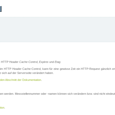
die HTTP Header
Cache-Control
,
Expires
und
Etag
.
m HTTP Header Cache-Control, kann für eine gewisse Zeit ein HTTP-Request gänzlich ent
 sich auf der Serverseite verändert haben.
den Abschnitt der Dokumentation
.
ogen werden. Messstellennummer oder -namen können sich verändern bzw. sind nicht eindeut
tion
.