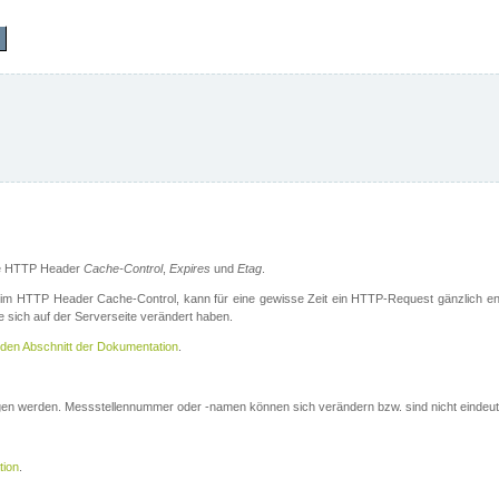
die HTTP Header
Cache-Control
,
Expires
und
Etag
.
m HTTP Header Cache-Control, kann für eine gewisse Zeit ein HTTP-Request gänzlich ent
 sich auf der Serverseite verändert haben.
den Abschnitt der Dokumentation
.
ogen werden. Messstellennummer oder -namen können sich verändern bzw. sind nicht eindeut
tion
.