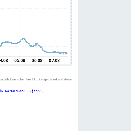
ssstelle Bonn über ihre UUID angefordert und diese
d6-6476a76ae868.json
'
,