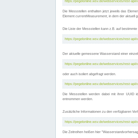
https://pegelonline.wsv.de/webservices/rest-api
Die Messstellen enthalten jetzt jeweils das Eleme
Element
currentMeasurement
, in dem der aktuell
Die Liste der Messstellen kann z.B. auf bestimm
https://pegelonline.wsv.de/webservices/rest-ap
Der aktuelle gemessene Wasserstand einer einzel
https://pegelonline.wsv.de/webservices/rest-ap
oder auch isoliert abgefragt werden.
https://pegelonline.wsv.de/webservices/rest-ap
Die Messstellen werden dabei mit ihrer UUID id
entnommen werden.
Zusätzliche Informationen zu den verfügbaren Vo
https://pegelonline.wsv.de/webservices/rest-ap
Die Zeitreihen heißen hier "Wasserstandvorhersa