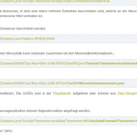
/v2/stations.json?includeTimeseries=true&includeCurrentMeasurement=true
nt
timeseries
, in dem eine odere mehrere Zeitreihen beschrieben sind, welche an der Messs
 gemessene Wert enthalten ist.
te Gewässer beschränkt werden.
i/v2/stations.json?waters=RHEIN,MAIN
nen Messstelle kann entweder zusammen mit den Messstelleninformationen..
i/v2/stations/593647aa-9fea-43ec-a7d6-6476a76ae868.json
?includeTimeseries=true&inclu
i/v2/stations/593647aa-9fea-43ec-a7d6-6476a76ae868/
W/currentmeasurement.json
entifiziert. Die UUIDs sind in der
Pegeltabelle
aufgelistet oder können aus
https://pegel
rhersagezeitreihen können folgendermaßen abgefragt werden:
i/v2/stations.json?includeTimeseries=true&hasTimeseries=WV&
includeForecastTimeseries=
ge" (WV).