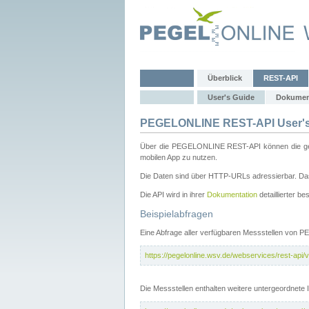
Überblick
REST-API
User's Guide
Dokumen
PEGELONLINE REST-API User's
Über die PEGELONLINE REST-API können die gewä
mobilen App zu nutzen.
Die Daten sind über HTTP-URLs adressierbar. Das
Die API wird in ihrer
Dokumentation
detaillierter be
Beispielabfragen
Eine Abfrage aller verfügbaren Messstellen von 
https://pegelonline.wsv.de/webservices/rest-api/v
Die Messstellen enthalten weitere untergeordnet