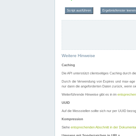
Script ausführen
Ergebnisfenster leeren
Weitere Hinweise
Caching
Die API unterstützt clientseitiges Caching durch 
Durch die Verwendung von Expires und max-age i
nur dann die angeforderten Daten zurück, wenn sie
Weiterführende Hinweise gibt es in im
entsprechen
UUID
Auf die Messstellen sollte sich nur per UUID bez
Kompression
Siehe
entsprechenden Abschnitt in der Dokumenta
Umgang mit Sonderzeichen in URLs