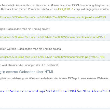
er Messstelle können über die Ressource
Measurement
im JSON-Format abgefragt werden.
 Alternativ kann für den Parameter
start
auch ein
ISO_8601
↗
Zeitpunkt angegeben werden.
pi/v2/stations/593647aa-9fea-43ec-a7d6-6476a76ae868/W/measurements.
json
?start=P15D
folgen. Dazu ändert man die Endung zu
csv
.
pi/v2/stations/593647aa-9fea-43ec-a7d6-6476a76ae868/W/measurements.
csv
?start=P15D
isiert werden. Dazu ändert man die Endung zu
png
.
pi/v2/stations/593647aa-9fea-43ec-a7d6-6476a76ae868/W/measurements.
png
?start=P15D
t, wird also über die Endung in der URL bestimmt.
ung in externe Webseiten über HTML
nglinienvisualisierung mit Wasserstandsdaten der letzten 15 Tage in eine externe Webseite
wsv.de/webservices/rest-api/v2/stations/593647aa-9fea-43ec-a7d6-