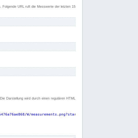
 Folgende URL ruft die Messwerte der letzten 15
. Die Darstellung wird durch einen regulären HTML
6476a76ae868/W/measurements.png?start=P15D&width=925&height=220
"