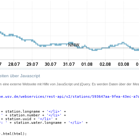
iten über Javascript
 in eine externe Webseite mit Hilfe von JavaScript und jQuery. Es werden Daten über der Me
ne.wsv.de/webservices/rest-api/v2/stations/593647aa-9fea-43ec-a7
+ station.longname + 
'</li>'
+
 '
+ station.number + 
'</li>'
+
+ station.uuid + 
'</li>'
+
r: '
+ station.water.longname + 
'</li>'
+
).html(html);