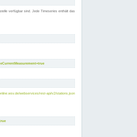
telle verfügbar sind. Jede Timeseries enthält das
deCurrentMeasurement=true
online.wsv.de/webservices/rest-api/v2/stations.json
true