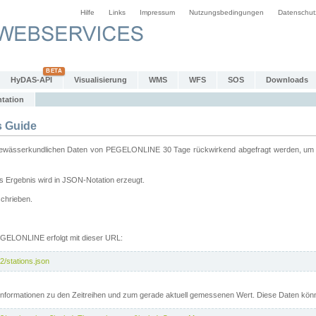
Hilfe
Links
Impressum
Nutzungsbedingungen
Datenschut
HyDAS-API
Visualisierung
WMS
WFS
SOS
Downloads
tation
 Guide
sserkundlichen Daten von PEGELONLINE 30 Tage rückwirkend abgefragt werden, um sie 
 Ergebnis wird in JSON-Notation erzeugt.
schrieben.
PEGELONLINE erfolgt mit dieser URL:
2/stations.json
e Informationen zu den Zeitreihen und zum gerade aktuell gemessenen Wert. Diese Daten kö