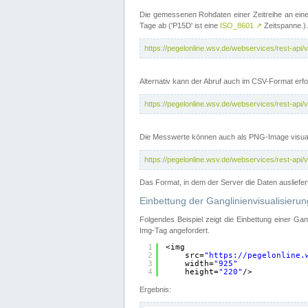
Die gemessenen Rohdaten einer Zeitreihe an ein
Tage ab ('P15D' ist eine
ISO_8601
↗
Zeitspanne.).
https://pegelonline.wsv.de/webservices/rest-a
Alternativ kann der Abruf auch im CSV-Format er
https://pegelonline.wsv.de/webservices/rest-a
Die Messwerte können auch als PNG-Image visual
https://pegelonline.wsv.de/webservices/rest-a
Das Format, in dem der Server die Daten ausliefer
Einbettung der Ganglinienvisualisier
Folgendes Beispiel zeigt die Einbettung einer Ga
Img-Tag angefordert.
1
<img
2
src=
"
https://pegelonline.
3
width=
"925"
4
height=
"220"
/>
Ergebnis: