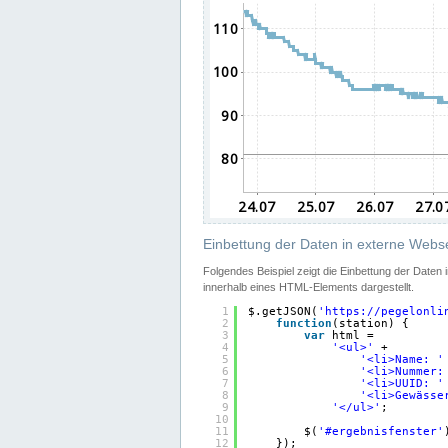
Einbettung der Daten in externe Webse
Folgendes Beispiel zeigt die Einbettung der Daten
innerhalb eines HTML-Elements dargestellt.
1
$.getJSON(
'
https://pegelonli
2
function
(station) {
3
var
html =
4
'<ul>'
+
5
'<li>Name: '
6
'<li>Nummer:
7
'<li>UUID: '
8
'<li>Gewässe
9
'</ul>'
;
10
11
$(
'#ergebnisfenster'
12
});