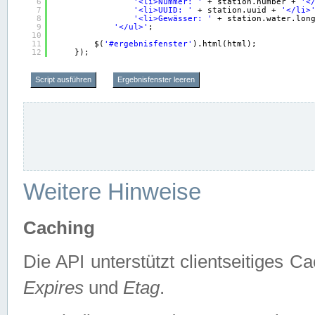
6
'<li>Nummer: '
+ station.number + 
'<
7
'<li>UUID: '
+ station.uuid + 
'</li>
8
'<li>Gewässer: '
+ station.water.lon
9
'</ul>'
;
10
11
$(
'#ergebnisfenster'
).html(html);
12
});
Script ausführen
Ergebnisfenster leeren
Weitere Hinweise
Caching
Die API unterstützt clientseitiges
Expires
und
Etag
.