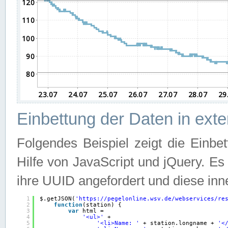
Einbettung der Daten in ext
Folgendes Beispiel zeigt die Einbe
Hilfe von JavaScript und jQuery. E
ihre UUID angefordert und diese inn
1
$.getJSON(
'
https://pegelonline.wsv.de/webservices/re
2
function
(station) {
3
var
html =
4
'<ul>'
+
5
'<li>Name: '
+ station.longname + 
'<