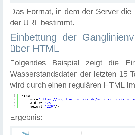
Das Format, in dem der Server die D
der URL bestimmt.
Einbettung der Ganglinienv
über HTML
Folgendes Beispiel zeigt die Ein
Wasserstandsdaten der letzten 15 T
wird durch einen regulären HTML Im
1
<img
2
src=
"
https://pegelonline.wsv.de/webservices/rest-
3
width=
"925"
4
height=
"220"
/>
Ergebnis: