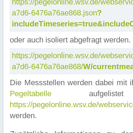
https://pegelonline.wsv.de/webservi
a7d6-6476a76ae868.json
?
includeTimeseries=true&include
oder auch isoliert abgefragt werden.
https://pegelonline.wsv.de/webservi
a7d6-6476a76ae868/
W/currentmea
Die Messstellen werden dabei mit ih
Pegeltabelle
aufgelist
https://pegelonline.wsv.de/webservice
werden.