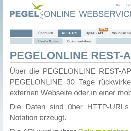
Hilfe
Lin
Überblick
REST-API
HyDAS-API
Visualisieru
User's Guide
Dokumentation
PEGELONLINE REST-AP
Über die PEGELONLINE REST-API 
PEGELONLINE 30 Tage rückwirkend
externen Webseite oder in einer mob
Die Daten sind über HTTP-URLs 
Notation erzeugt.