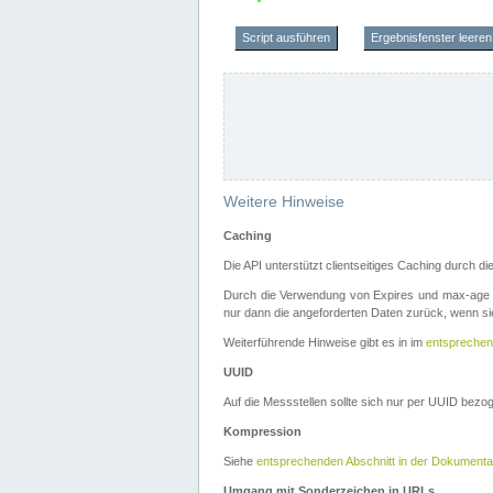
Script ausführen
Ergebnisfenster leeren
Weitere Hinweise
Caching
Die API unterstützt clientseitiges Caching durch 
Durch die Verwendung von Expires und max-age i
nur dann die angeforderten Daten zurück, wenn sie
Weiterführende Hinweise gibt es in im
entsprechen
UUID
Auf die Messstellen sollte sich nur per UUID bez
Kompression
Siehe
entsprechenden Abschnitt in der Dokumenta
Umgang mit Sonderzeichen in URLs