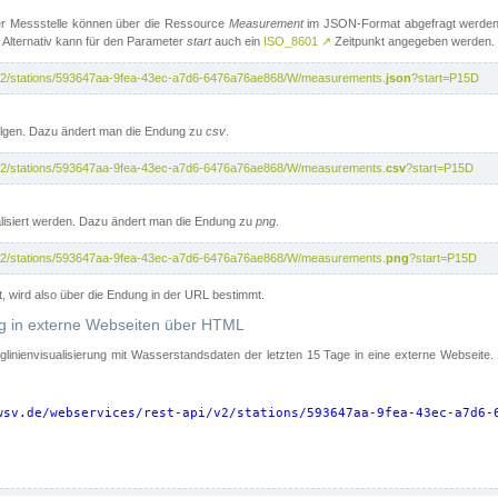
er Messstelle können über die Ressource
Measurement
im JSON-Format abgefragt werden.
 Alternativ kann für den Parameter
start
auch ein
ISO_8601
↗
Zeitpunkt angegeben werden.
pi/v2/stations/593647aa-9fea-43ec-a7d6-6476a76ae868/W/measurements.
json
?start=P15D
folgen. Dazu ändert man die Endung zu
csv
.
pi/v2/stations/593647aa-9fea-43ec-a7d6-6476a76ae868/W/measurements.
csv
?start=P15D
isiert werden. Dazu ändert man die Endung zu
png
.
pi/v2/stations/593647aa-9fea-43ec-a7d6-6476a76ae868/W/measurements.
png
?start=P15D
t, wird also über die Endung in der URL bestimmt.
ung in externe Webseiten über HTML
nglinienvisualisierung mit Wasserstandsdaten der letzten 15 Tage in eine externe Webseite
wsv.de/webservices/rest-api/v2/stations/593647aa-9fea-43ec-a7d6-