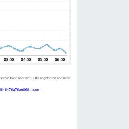
ssstelle Bonn über ihre UUID angefordert und diese
d6-6476a76ae868.json
'
,