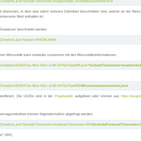
/v2/stations.json?includeTimeseries=true&includeCurrentMeasurement=true
nt
timeseries
, in dem eine odere mehrere Zeitreihen beschrieben sind, welche an der Messs
 gemessene Wert enthalten ist.
te Gewässer beschränkt werden.
i/v2/stations.json?waters=RHEIN,MAIN
nen Messstelle kann entweder zusammen mit den Messstelleninformationen..
i/v2/stations/593647aa-9fea-43ec-a7d6-6476a76ae868.json
?includeTimeseries=true&inclu
i/v2/stations/593647aa-9fea-43ec-a7d6-6476a76ae868/
W/currentmeasurement.json
entifiziert. Die UUIDs sind in der
Pegeltabelle
aufgelistet oder können aus
https://pegel
rhersagezeitreihen können folgendermaßen abgefragt werden:
i/v2/stations.json?includeTimeseries=true&hasTimeseries=WV&
includeForecastTimeseries=
ge" (WV).