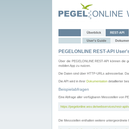
Überblick
REST-API
User's Guide
Dokumen
PEGELONLINE REST-API User's
Über die PEGELONLINE REST-API können die gewä
mobilen App zu nutzen.
Die Daten sind über HTTP-URLs adressierbar. Das
Die API wird in ihrer
Dokumentation
detaillierter be
Beispielabfragen
Eine Abfrage aller verfügbaren Messstellen von 
https://pegelonline.wsv.de/webservices/rest-api/v
Die Messstellen enthalten weitere untergeordnet