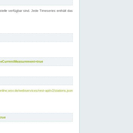
telle verfügbar sind. Jede Timeseries enthält das
deCurrentMeasurement=true
online.wsv.de/webservices/rest-api/v2/stations.json
true