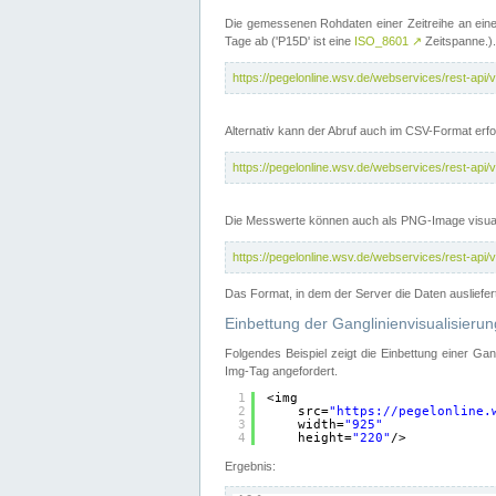
Die gemessenen Rohdaten einer Zeitreihe an ein
Tage ab ('P15D' ist eine
ISO_8601
↗
Zeitspanne.).
https://pegelonline.wsv.de/webservices/rest-a
Alternativ kann der Abruf auch im CSV-Format er
https://pegelonline.wsv.de/webservices/rest-a
Die Messwerte können auch als PNG-Image visual
https://pegelonline.wsv.de/webservices/rest-a
Das Format, in dem der Server die Daten ausliefer
Einbettung der Ganglinienvisualisier
Folgendes Beispiel zeigt die Einbettung einer Ga
Img-Tag angefordert.
1
<img
2
src=
"
https://pegelonline.
3
width=
"925"
4
height=
"220"
/>
Ergebnis: