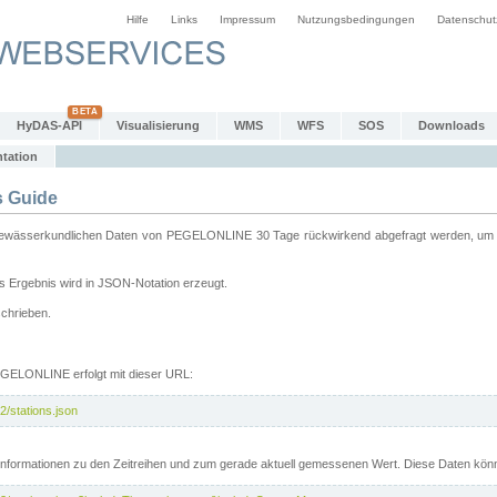
Hilfe
Links
Impressum
Nutzungsbedingungen
Datenschut
HyDAS-API
Visualisierung
WMS
WFS
SOS
Downloads
tation
 Guide
sserkundlichen Daten von PEGELONLINE 30 Tage rückwirkend abgefragt werden, um sie 
 Ergebnis wird in JSON-Notation erzeugt.
schrieben.
PEGELONLINE erfolgt mit dieser URL:
2/stations.json
e Informationen zu den Zeitreihen und zum gerade aktuell gemessenen Wert. Diese Daten kö