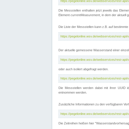
https://pegelonline.wsv.de/webservices/rest-api
Die Messstellen enthalten jetzt jeweils das Eleme
Element
currentMeasurement
, in dem der aktuell
Die Liste der Messstellen kann z.B. auf bestimm
https://pegelonline.wsv.de/webservices/rest-ap
Der aktuelle gemessene Wasserstand einer einzel
https://pegelonline.wsv.de/webservices/rest-ap
oder auch isoliert abgefragt werden.
https://pegelonline.wsv.de/webservices/rest-ap
Die Messstellen werden dabei mit ihrer UUID id
entnommen werden.
Zusätzliche Informationen zu den verfügbaren Vo
https://pegelonline.wsv.de/webservices/rest-ap
Die Zeitreihen heißen hier "Wasserstandvorhersa