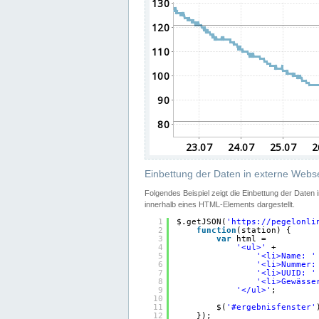
Einbettung der Daten in externe Webse
Folgendes Beispiel zeigt die Einbettung der Daten
innerhalb eines HTML-Elements dargestellt.
1
$.getJSON(
'
https://pegelonli
2
function
(station) {
3
var
html =
4
'<ul>'
+
5
'<li>Name: '
6
'<li>Nummer:
7
'<li>UUID: '
8
'<li>Gewässe
9
'</ul>'
;
10
11
$(
'#ergebnisfenster'
12
});