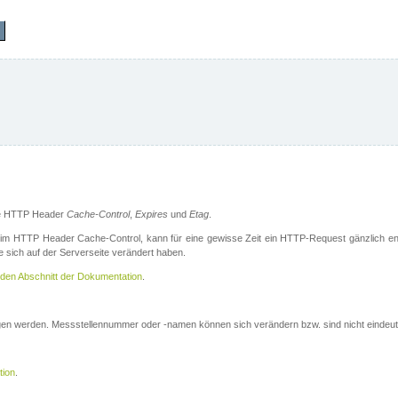
die HTTP Header
Cache-Control
,
Expires
und
Etag
.
m HTTP Header Cache-Control, kann für eine gewisse Zeit ein HTTP-Request gänzlich ent
 sich auf der Serverseite verändert haben.
den Abschnitt der Dokumentation
.
ogen werden. Messstellennummer oder -namen können sich verändern bzw. sind nicht eindeut
tion
.