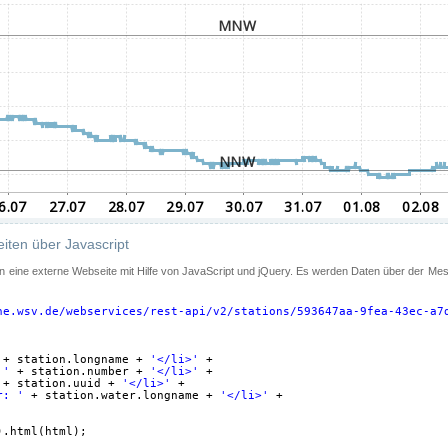
iten über Javascript
 in eine externe Webseite mit Hilfe von JavaScript und jQuery. Es werden Daten über der Me
ne.wsv.de/webservices/rest-api/v2/stations/593647aa-9fea-43ec-a7
+ station.longname + 
'</li>'
+
 '
+ station.number + 
'</li>'
+
+ station.uuid + 
'</li>'
+
r: '
+ station.water.longname + 
'</li>'
+
).html(html);