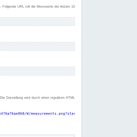
 Folgende URL ruft die Messwerte der letzten 15
. Die Darstellung wird durch einen regulären HTML
6476a76ae868/W/measurements.png?start=P15D&width=925&height=220
"