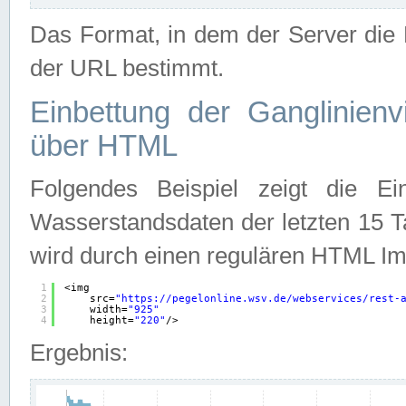
Das Format, in dem der Server die D
der URL bestimmt.
Einbettung der Ganglinienv
über HTML
Folgendes Beispiel zeigt die Ein
Wasserstandsdaten der letzten 15 T
wird durch einen regulären HTML Im
1
<img
2
src=
"
https://pegelonline.wsv.de/webservices/rest-
3
width=
"925"
4
height=
"220"
/>
Ergebnis: