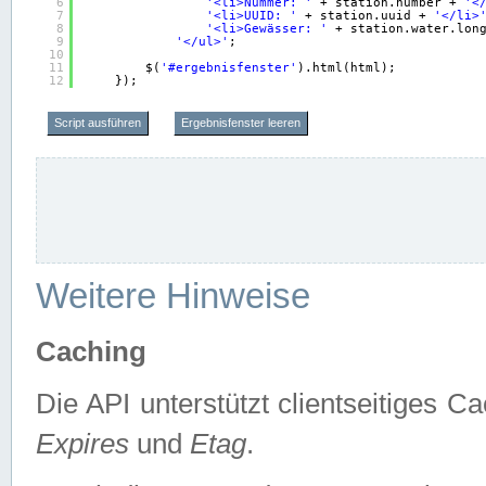
6
'<li>Nummer: '
+ station.number + 
'<
7
'<li>UUID: '
+ station.uuid + 
'</li>
8
'<li>Gewässer: '
+ station.water.lon
9
'</ul>'
;
10
11
$(
'#ergebnisfenster'
).html(html);
12
});
Script ausführen
Ergebnisfenster leeren
Weitere Hinweise
Caching
Die API unterstützt clientseitiges
Expires
und
Etag
.