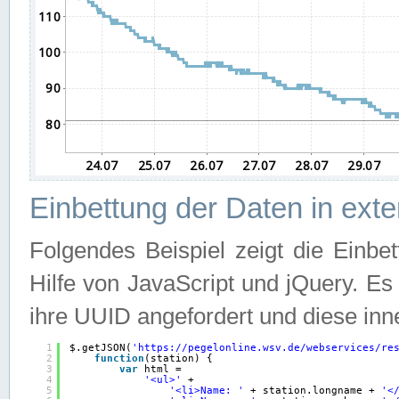
Einbettung der Daten in ext
Folgendes Beispiel zeigt die Einbe
Hilfe von JavaScript und jQuery. E
ihre UUID angefordert und diese inn
1
$.getJSON(
'
https://pegelonline.wsv.de/webservices/re
2
function
(station) {
3
var
html =
4
'<ul>'
+
5
'<li>Name: '
+ station.longname + 
'<