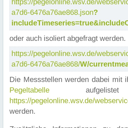
https://pegelonline.wsv.de/webservi
a7d6-6476a76ae868.json
?
includeTimeseries=true&include
oder auch isoliert abgefragt werden.
https://pegelonline.wsv.de/webservi
a7d6-6476a76ae868/
W/currentmea
Die Messstellen werden dabei mit ih
Pegeltabelle
aufgelist
https://pegelonline.wsv.de/webservice
werden.