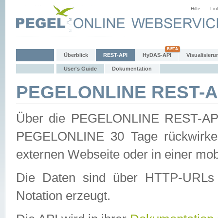
Hilfe
Lin
Überblick
REST-API
HyDAS-API
Visualisieru
User's Guide
Dokumentation
PEGELONLINE REST-AP
Über die PEGELONLINE REST-API 
PEGELONLINE 30 Tage rückwirkend
externen Webseite oder in einer mob
Die Daten sind über HTTP-URLs 
Notation erzeugt.