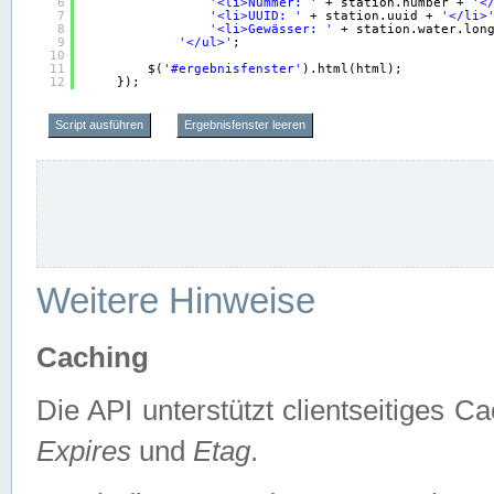
6
'<li>Nummer: '
+ station.number + 
'<
7
'<li>UUID: '
+ station.uuid + 
'</li>
8
'<li>Gewässer: '
+ station.water.lon
9
'</ul>'
;
10
11
$(
'#ergebnisfenster'
).html(html);
12
});
Script ausführen
Ergebnisfenster leeren
Weitere Hinweise
Caching
Die API unterstützt clientseitiges
Expires
und
Etag
.