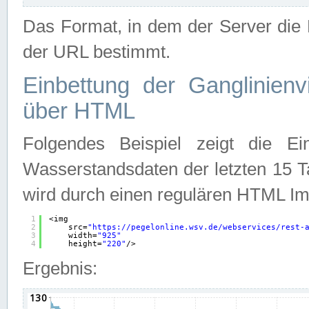
Das Format, in dem der Server die D
der URL bestimmt.
Einbettung der Ganglinienv
über HTML
Folgendes Beispiel zeigt die Ein
Wasserstandsdaten der letzten 15 T
wird durch einen regulären HTML Im
1
<img
2
src=
"
https://pegelonline.wsv.de/webservices/rest-
3
width=
"925"
4
height=
"220"
/>
Ergebnis: