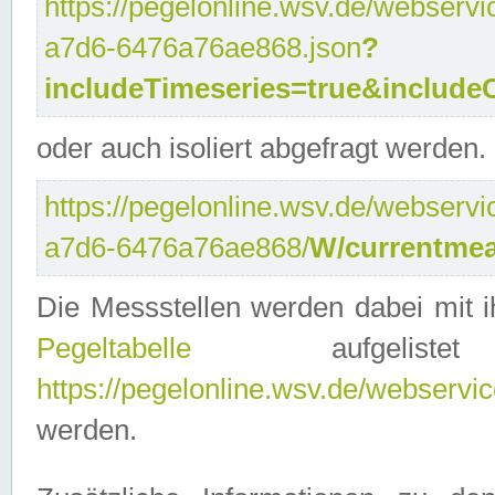
https://pegelonline.wsv.de/webservi
a7d6-6476a76ae868.json
?
includeTimeseries=true&include
oder auch isoliert abgefragt werden.
https://pegelonline.wsv.de/webservi
a7d6-6476a76ae868/
W/currentmea
Die Messstellen werden dabei mit ih
Pegeltabelle
aufgelist
https://pegelonline.wsv.de/webservice
werden.