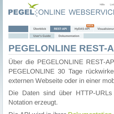
Hilfe
Lin
Überblick
REST-API
HyDAS-API
Visualisieru
User's Guide
Dokumentation
PEGELONLINE REST-AP
Über die PEGELONLINE REST-API 
PEGELONLINE 30 Tage rückwirkend
externen Webseite oder in einer mob
Die Daten sind über HTTP-URLs 
Notation erzeugt.