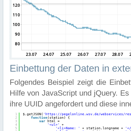
Einbettung der Daten in ext
Folgendes Beispiel zeigt die Einbe
Hilfe von JavaScript und jQuery. E
ihre UUID angefordert und diese inn
1
$.getJSON(
'
https://pegelonline.wsv.de/webservices/re
2
function
(station) {
3
var
html =
4
'<ul>'
+
5
'<li>Name: '
+ station.longname + 
'<