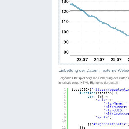
Einbettung der Daten in externe Webse
Folgendes Beispiel zeigt die Einbettung der Daten
innerhalb eines HTML-Elements dargestellt.
1
$.getJSON(
'
https://pegelonli
2
function
(station) {
3
var
html =
4
'<ul>'
+
5
'<li>Name: '
6
'<li>Nummer:
7
'<li>UUID: '
8
'<li>Gewässe
9
'</ul>'
;
10
11
$(
'#ergebnisfenster'
12
});