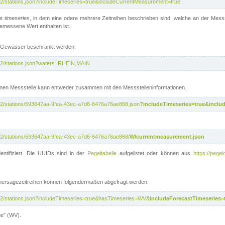
/v2/stations.json?includeTimeseries=true&includeCurrentMeasurement=true
nt
timeseries
, in dem eine odere mehrere Zeitreihen beschrieben sind, welche an der Messs
 gemessene Wert enthalten ist.
te Gewässer beschränkt werden.
i/v2/stations.json?waters=RHEIN,MAIN
nen Messstelle kann entweder zusammen mit den Messstelleninformationen..
i/v2/stations/593647aa-9fea-43ec-a7d6-6476a76ae868.json
?includeTimeseries=true&inclu
i/v2/stations/593647aa-9fea-43ec-a7d6-6476a76ae868/
W/currentmeasurement.json
entifiziert. Die UUIDs sind in der
Pegeltabelle
aufgelistet oder können aus
https://pegel
rhersagezeitreihen können folgendermaßen abgefragt werden:
i/v2/stations.json?includeTimeseries=true&hasTimeseries=WV&
includeForecastTimeseries=
ge" (WV).