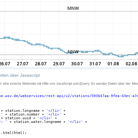
iten über Javascript
 in eine externe Webseite mit Hilfe von JavaScript und jQuery. Es werden Daten über der Me
ne.wsv.de/webservices/rest-api/v2/stations/593647aa-9fea-43ec-a7
+ station.longname + 
'</li>'
+
 '
+ station.number + 
'</li>'
+
+ station.uuid + 
'</li>'
+
r: '
+ station.water.longname + 
'</li>'
+
).html(html);