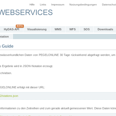
Hilfe
Links
Impressum
Nutzungsbedingungen
Datenschut
HyDAS-API
Visualisierung
WMS
WFS
SOS
Downloads
tation
 Guide
sserkundlichen Daten von PEGELONLINE 30 Tage rückwirkend abgefragt werden, um sie 
 Ergebnis wird in JSON-Notation erzeugt.
schrieben.
PEGELONLINE erfolgt mit dieser URL:
2/stations.json
e Informationen zu den Zeitreihen und zum gerade aktuell gemessenen Wert. Diese Daten kö