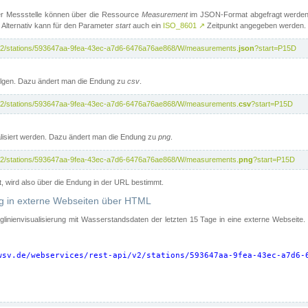
er Messstelle können über die Ressource
Measurement
im JSON-Format abgefragt werden.
 Alternativ kann für den Parameter
start
auch ein
ISO_8601
↗
Zeitpunkt angegeben werden.
pi/v2/stations/593647aa-9fea-43ec-a7d6-6476a76ae868/W/measurements.
json
?start=P15D
folgen. Dazu ändert man die Endung zu
csv
.
pi/v2/stations/593647aa-9fea-43ec-a7d6-6476a76ae868/W/measurements.
csv
?start=P15D
isiert werden. Dazu ändert man die Endung zu
png
.
pi/v2/stations/593647aa-9fea-43ec-a7d6-6476a76ae868/W/measurements.
png
?start=P15D
t, wird also über die Endung in der URL bestimmt.
ung in externe Webseiten über HTML
nglinienvisualisierung mit Wasserstandsdaten der letzten 15 Tage in eine externe Webseite
wsv.de/webservices/rest-api/v2/stations/593647aa-9fea-43ec-a7d6-