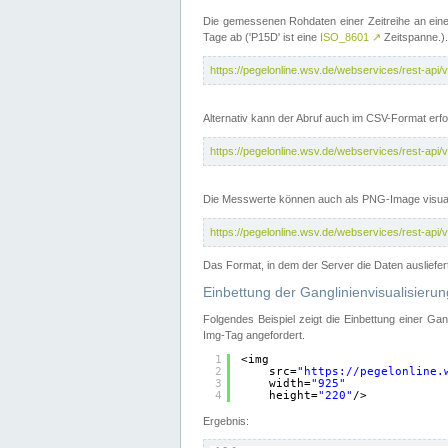
Die gemessenen Rohdaten einer Zeitreihe an ein
Tage ab ('P15D' ist eine
ISO_8601
↗
Zeitspanne.).
https://pegelonline.wsv.de/webservices/rest-a
Alternativ kann der Abruf auch im CSV-Format er
https://pegelonline.wsv.de/webservices/rest-a
Die Messwerte können auch als PNG-Image visual
https://pegelonline.wsv.de/webservices/rest-a
Das Format, in dem der Server die Daten ausliefer
Einbettung der Ganglinienvisualisier
Folgendes Beispiel zeigt die Einbettung einer Ga
Img-Tag angefordert.
1
<img
2
src=
"
https://pegelonline.
3
width=
"925"
4
height=
"220"
/>
Ergebnis: