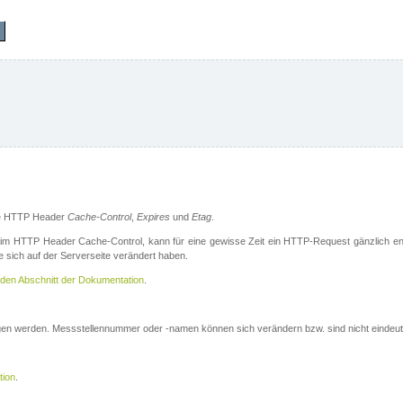
die HTTP Header
Cache-Control
,
Expires
und
Etag
.
m HTTP Header Cache-Control, kann für eine gewisse Zeit ein HTTP-Request gänzlich ent
 sich auf der Serverseite verändert haben.
den Abschnitt der Dokumentation
.
ogen werden. Messstellennummer oder -namen können sich verändern bzw. sind nicht eindeut
tion
.