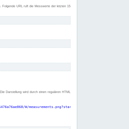
 Folgende URL ruft die Messwerte der letzten 15
. Die Darstellung wird durch einen regulären HTML
6476a76ae868/W/measurements.png?start=P15D&width=925&height=220
"