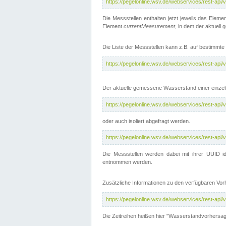
https://pegelonline.wsv.de/webservices/rest-api
Die Messstellen enthalten jetzt jeweils das Eleme
Element
currentMeasurement
, in dem der aktuell
Die Liste der Messstellen kann z.B. auf bestimm
https://pegelonline.wsv.de/webservices/rest-ap
Der aktuelle gemessene Wasserstand einer einzel
https://pegelonline.wsv.de/webservices/rest-ap
oder auch isoliert abgefragt werden.
https://pegelonline.wsv.de/webservices/rest-ap
Die Messstellen werden dabei mit ihrer UUID id
entnommen werden.
Zusätzliche Informationen zu den verfügbaren Vo
https://pegelonline.wsv.de/webservices/rest-ap
Die Zeitreihen heißen hier "Wasserstandvorhersa