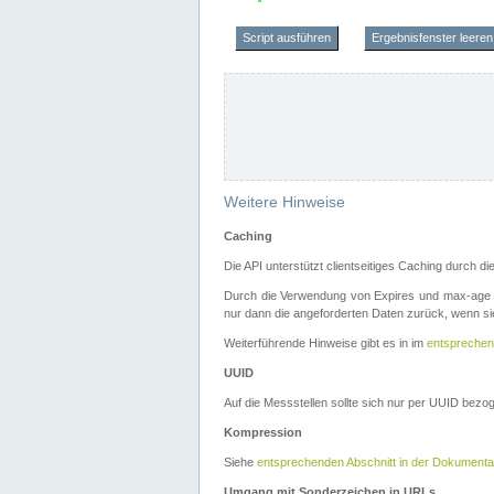
Script ausführen
Ergebnisfenster leeren
Weitere Hinweise
Caching
Die API unterstützt clientseitiges Caching durch 
Durch die Verwendung von Expires und max-age i
nur dann die angeforderten Daten zurück, wenn sie
Weiterführende Hinweise gibt es in im
entsprechen
UUID
Auf die Messstellen sollte sich nur per UUID bez
Kompression
Siehe
entsprechenden Abschnitt in der Dokumenta
Umgang mit Sonderzeichen in URLs