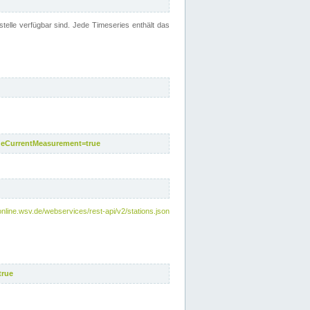
telle verfügbar sind. Jede Timeseries enthält das
deCurrentMeasurement=true
online.wsv.de/webservices/rest-api/v2/stations.json
true