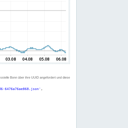
ssstelle Bonn über ihre UUID angefordert und diese
d6-6476a76ae868.json
'
,