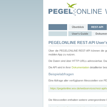
Überblick
REST-API
User's Guide
Dokumen
PEGELONLINE REST-API User's
Über die PEGELONLINE REST-API können die gewä
mobilen App zu nutzen.
Die Daten sind über HTTP-URLs adressierbar. Das
Die API wird in ihrer
Dokumentation
detaillierter be
Beispielabfragen
Eine Abfrage aller verfügbaren Messstellen von 
https://pegelonline.wsv.de/webservices/rest-api/v
Die Messstellen enthalten weitere untergeordnet