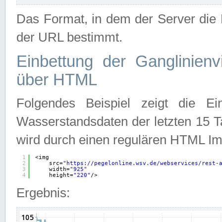
Das Format, in dem der Server die D
der URL bestimmt.
Einbettung der Ganglinienv
über HTML
Folgendes Beispiel zeigt die Ein
Wasserstandsdaten der letzten 15 T
wird durch einen regulären HTML Im
1
<img
2
src=
"
https://pegelonline.wsv.de/webservices/rest-
3
width=
"925"
4
height=
"220"
/>
Ergebnis: