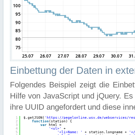
Einbettung der Daten in ext
Folgendes Beispiel zeigt die Einbe
Hilfe von JavaScript und jQuery. E
ihre UUID angefordert und diese inn
1
$.getJSON(
'
https://pegelonline.wsv.de/webservices/re
2
function
(station) {
3
var
html =
4
'<ul>'
+
5
'<li>Name: '
+ station.longname + 
'<