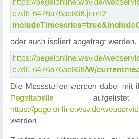
https://pegelonline.wsv.de/webservi
a7d6-6476a76ae868.json
?
includeTimeseries=true&include
oder auch isoliert abgefragt werden.
https://pegelonline.wsv.de/webservi
a7d6-6476a76ae868/
W/currentmea
Die Messstellen werden dabei mit ih
Pegeltabelle
aufgelist
https://pegelonline.wsv.de/webservice
werden.