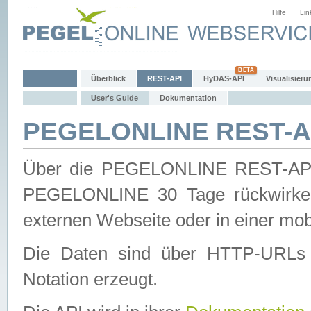
Hilfe
Lin
Überblick
REST-API
HyDAS-API
Visualisieru
User's Guide
Dokumentation
PEGELONLINE REST-AP
Über die PEGELONLINE REST-API 
PEGELONLINE 30 Tage rückwirkend
externen Webseite oder in einer mob
Die Daten sind über HTTP-URLs 
Notation erzeugt.