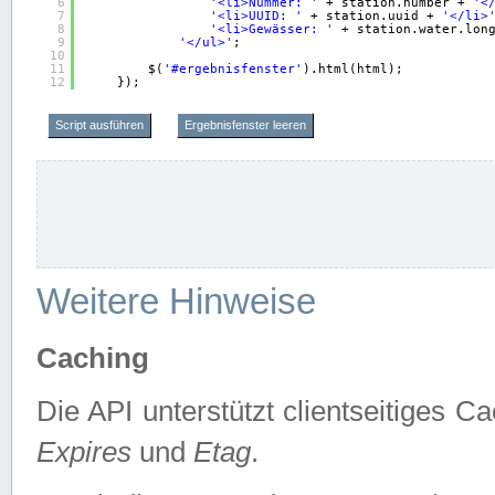
6
'<li>Nummer: '
+ station.number + 
'<
7
'<li>UUID: '
+ station.uuid + 
'</li>
8
'<li>Gewässer: '
+ station.water.lon
9
'</ul>'
;
10
11
$(
'#ergebnisfenster'
).html(html);
12
});
Script ausführen
Ergebnisfenster leeren
Weitere Hinweise
Caching
Die API unterstützt clientseitiges
Expires
und
Etag
.