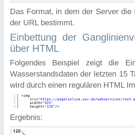
Das Format, in dem der Server die D
der URL bestimmt.
Einbettung der Ganglinienv
über HTML
Folgendes Beispiel zeigt die Ein
Wasserstandsdaten der letzten 15 T
wird durch einen regulären HTML Im
1
<img
2
src=
"
https://pegelonline.wsv.de/webservices/rest-
3
width=
"925"
4
height=
"220"
/>
Ergebnis: