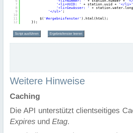
6
'<li>Nummer: '
+ station.number + 
'<
7
'<li>UUID: '
+ station.uuid + 
'</li>
8
'<li>Gewässer: '
+ station.water.lon
9
'</ul>'
;
10
11
$(
'#ergebnisfenster'
).html(html);
12
});
Script ausführen
Ergebnisfenster leeren
Weitere Hinweise
Caching
Die API unterstützt clientseitiges
Expires
und
Etag
.