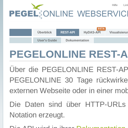
Hilfe
Lin
Überblick
REST-API
HyDAS-API
Visualisieru
User's Guide
Dokumentation
PEGELONLINE REST-AP
Über die PEGELONLINE REST-API 
PEGELONLINE 30 Tage rückwirkend
externen Webseite oder in einer mob
Die Daten sind über HTTP-URLs 
Notation erzeugt.