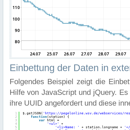
Einbettung der Daten in ext
Folgendes Beispiel zeigt die Einbe
Hilfe von JavaScript und jQuery. E
ihre UUID angefordert und diese inn
1
$.getJSON(
'
https://pegelonline.wsv.de/webservices/re
2
function
(station) {
3
var
html =
4
'<ul>'
+
5
'<li>Name: '
+ station.longname + 
'<