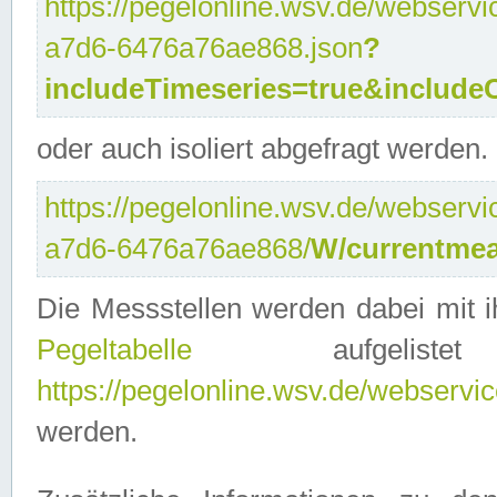
https://pegelonline.wsv.de/webservi
a7d6-6476a76ae868.json
?
includeTimeseries=true&include
oder auch isoliert abgefragt werden.
https://pegelonline.wsv.de/webservi
a7d6-6476a76ae868/
W/currentmea
Die Messstellen werden dabei mit ih
Pegeltabelle
aufgelist
https://pegelonline.wsv.de/webservice
werden.