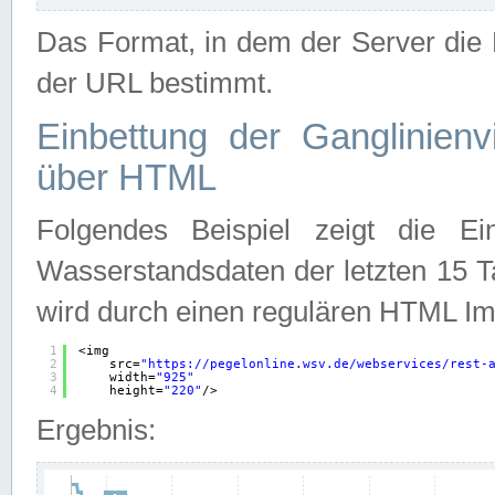
Das Format, in dem der Server die D
der URL bestimmt.
Einbettung der Ganglinienv
über HTML
Folgendes Beispiel zeigt die Ein
Wasserstandsdaten der letzten 15 T
wird durch einen regulären HTML Im
1
<img
2
src=
"
https://pegelonline.wsv.de/webservices/rest-
3
width=
"925"
4
height=
"220"
/>
Ergebnis: