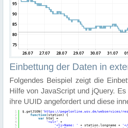
Einbettung der Daten in ext
Folgendes Beispiel zeigt die Einbe
Hilfe von JavaScript und jQuery. E
ihre UUID angefordert und diese inn
1
$.getJSON(
'
https://pegelonline.wsv.de/webservices/re
2
function
(station) {
3
var
html =
4
'<ul>'
+
5
'<li>Name: '
+ station.longname + 
'<