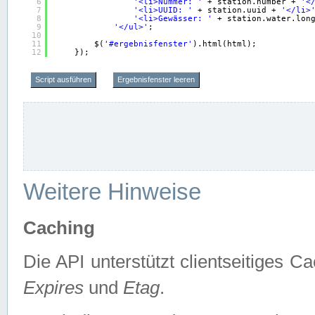
6
'<li>Nummer: '
+ station.number + 
'<
7
'<li>UUID: '
+ station.uuid + 
'</li>
8
'<li>Gewässer: '
+ station.water.lon
9
'</ul>'
;
10
11
$(
'#ergebnisfenster'
).html(html);
12
});
Script ausführen
Ergebnisfenster leeren
Weitere Hinweise
Caching
Die API unterstützt clientseitiges
Expires
und
Etag
.