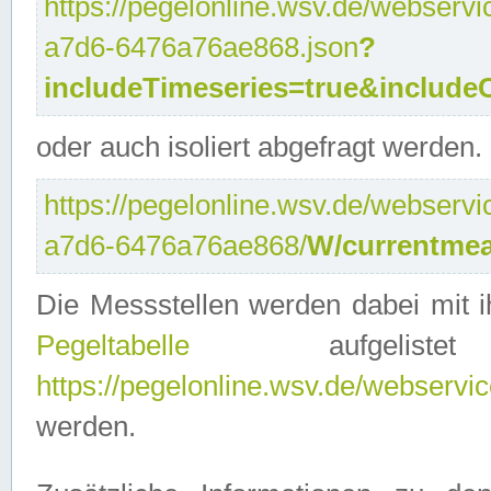
https://pegelonline.wsv.de/webservi
a7d6-6476a76ae868.json
?
includeTimeseries=true&include
oder auch isoliert abgefragt werden.
https://pegelonline.wsv.de/webservi
a7d6-6476a76ae868/
W/currentmea
Die Messstellen werden dabei mit ih
Pegeltabelle
aufgelist
https://pegelonline.wsv.de/webservice
werden.