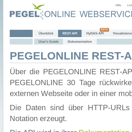
Hilfe
Lin
Überblick
REST-API
HyDAS-API
Visualisieru
User's Guide
Dokumentation
PEGELONLINE REST-AP
Über die PEGELONLINE REST-API 
PEGELONLINE 30 Tage rückwirkend
externen Webseite oder in einer mob
Die Daten sind über HTTP-URLs 
Notation erzeugt.