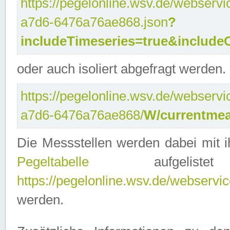
https://pegelonline.wsv.de/webservi
a7d6-6476a76ae868.json
?
includeTimeseries=true&include
oder auch isoliert abgefragt werden.
https://pegelonline.wsv.de/webservi
a7d6-6476a76ae868/
W/currentmea
Die Messstellen werden dabei mit ih
Pegeltabelle
aufgelist
https://pegelonline.wsv.de/webservice
werden.