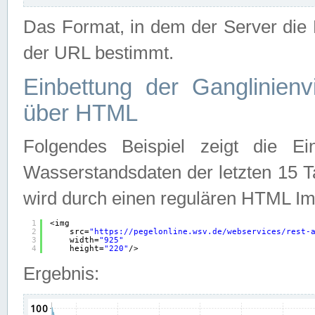
Das Format, in dem der Server die D
der URL bestimmt.
Einbettung der Ganglinienv
über HTML
Folgendes Beispiel zeigt die Ein
Wasserstandsdaten der letzten 15 T
wird durch einen regulären HTML Im
1
<img
2
src=
"
https://pegelonline.wsv.de/webservices/rest-
3
width=
"925"
4
height=
"220"
/>
Ergebnis: