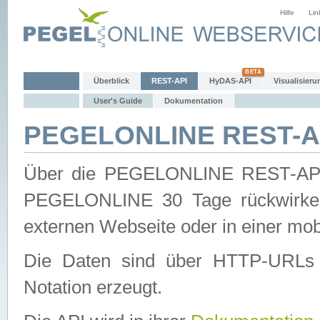
Hilfe
Lin
Überblick
REST-API
HyDAS-API
Visualisieru
User's Guide
Dokumentation
PEGELONLINE REST-AP
Über die PEGELONLINE REST-API 
PEGELONLINE 30 Tage rückwirkend
externen Webseite oder in einer mob
Die Daten sind über HTTP-URLs 
Notation erzeugt.