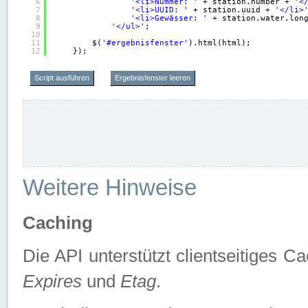
6
'<li>Nummer: '
+ station.number + 
'<
7
'<li>UUID: '
+ station.uuid + 
'</li>
8
'<li>Gewässer: '
+ station.water.lon
9
'</ul>'
;
10
11
$(
'#ergebnisfenster'
).html(html);
12
});
Script ausführen
Ergebnisfenster leeren
Weitere Hinweise
Caching
Die API unterstützt clientseitiges
Expires
und
Etag
.