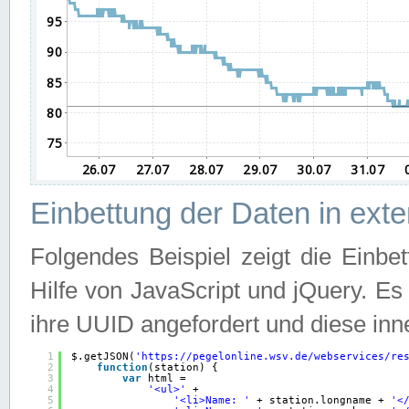
Einbettung der Daten in ext
Folgendes Beispiel zeigt die Einbe
Hilfe von JavaScript und jQuery. E
ihre UUID angefordert und diese inn
1
$.getJSON(
'
https://pegelonline.wsv.de/webservices/re
2
function
(station) {
3
var
html =
4
'<ul>'
+
5
'<li>Name: '
+ station.longname + 
'<