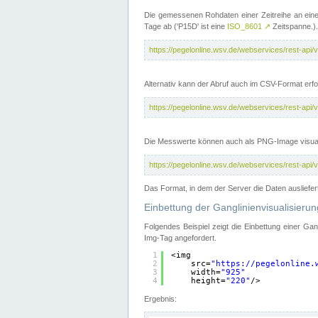
Die gemessenen Rohdaten einer Zeitreihe an ein
Tage ab ('P15D' ist eine
ISO_8601
↗
Zeitspanne.).
https://pegelonline.wsv.de/webservices/rest-a
Alternativ kann der Abruf auch im CSV-Format er
https://pegelonline.wsv.de/webservices/rest-a
Die Messwerte können auch als PNG-Image visual
https://pegelonline.wsv.de/webservices/rest-a
Das Format, in dem der Server die Daten ausliefer
Einbettung der Ganglinienvisualisier
Folgendes Beispiel zeigt die Einbettung einer Ga
Img-Tag angefordert.
1
<img
2
src=
"
https://pegelonline.
3
width=
"925"
4
height=
"220"
/>
Ergebnis: