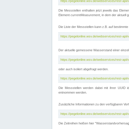
https://pegelonline.wsv.de/webservices/rest-api
Die Messstellen enthalten jetzt jeweils das Eleme
Element
currentMeasurement
, in dem der aktuell
Die Liste der Messstellen kann z.B. auf bestimm
https://pegelonline.wsv.de/webservices/rest-ap
Der aktuelle gemessene Wasserstand einer einzel
https://pegelonline.wsv.de/webservices/rest-ap
oder auch isoliert abgefragt werden.
https://pegelonline.wsv.de/webservices/rest-ap
Die Messstellen werden dabei mit ihrer UUID id
entnommen werden.
Zusätzliche Informationen zu den verfügbaren Vo
https://pegelonline.wsv.de/webservices/rest-ap
Die Zeitreihen heißen hier "Wasserstandvorhersa