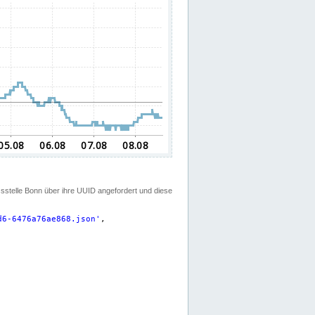
ssstelle Bonn über ihre UUID angefordert und diese
d6-6476a76ae868.json
'
,