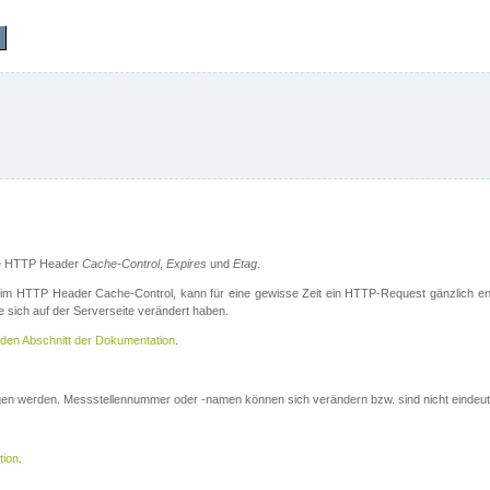
die HTTP Header
Cache-Control
,
Expires
und
Etag
.
m HTTP Header Cache-Control, kann für eine gewisse Zeit ein HTTP-Request gänzlich ent
 sich auf der Serverseite verändert haben.
den Abschnitt der Dokumentation
.
ogen werden. Messstellennummer oder -namen können sich verändern bzw. sind nicht eindeut
tion
.