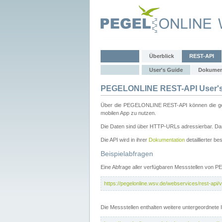
Überblick
REST-API
User's Guide
Dokumen
PEGELONLINE REST-API User's
Über die PEGELONLINE REST-API können die gewä
mobilen App zu nutzen.
Die Daten sind über HTTP-URLs adressierbar. Das
Die API wird in ihrer
Dokumentation
detaillierter be
Beispielabfragen
Eine Abfrage aller verfügbaren Messstellen von 
https://pegelonline.wsv.de/webservices/rest-api/v
Die Messstellen enthalten weitere untergeordnet