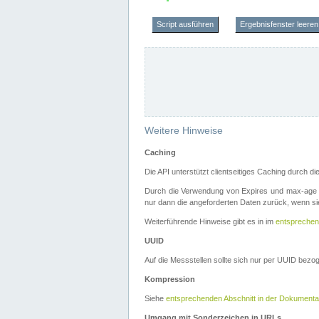
Script ausführen
Ergebnisfenster leeren
Weitere Hinweise
Caching
Die API unterstützt clientseitiges Caching durch 
Durch die Verwendung von Expires und max-age i
nur dann die angeforderten Daten zurück, wenn sie
Weiterführende Hinweise gibt es in im
entsprechen
UUID
Auf die Messstellen sollte sich nur per UUID bez
Kompression
Siehe
entsprechenden Abschnitt in der Dokumenta
Umgang mit Sonderzeichen in URLs