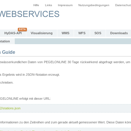
Hilfe
Links
Impressum
Nutzungsbedingungen
Datenschut
HyDAS-API
Visualisierung
WMS
WFS
SOS
Downloads
tation
 Guide
sserkundlichen Daten von PEGELONLINE 30 Tage rückwirkend abgefragt werden, um sie 
 Ergebnis wird in JSON-Notation erzeugt.
schrieben.
PEGELONLINE erfolgt mit dieser URL:
2/stations.json
e Informationen zu den Zeitreihen und zum gerade aktuell gemessenen Wert. Diese Daten kö