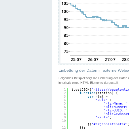
Einbettung der Daten in externe Webse
Folgendes Beispiel zeigt die Einbettung der Daten
innerhalb eines HTML-Elements dargestellt.
1
$.getJSON(
'
https://pegelonli
2
function
(station) {
3
var
html =
4
'<ul>'
+
5
'<li>Name: '
6
'<li>Nummer:
7
'<li>UUID: '
8
'<li>Gewässe
9
'</ul>'
;
10
11
$(
'#ergebnisfenster'
12
});