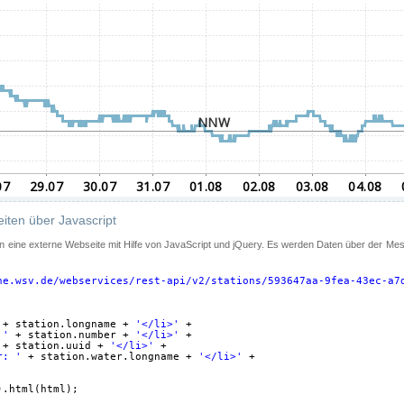
iten über Javascript
 in eine externe Webseite mit Hilfe von JavaScript und jQuery. Es werden Daten über der Me
ne.wsv.de/webservices/rest-api/v2/stations/593647aa-9fea-43ec-a7
+ station.longname + 
'</li>'
+
 '
+ station.number + 
'</li>'
+
+ station.uuid + 
'</li>'
+
r: '
+ station.water.longname + 
'</li>'
+
).html(html);