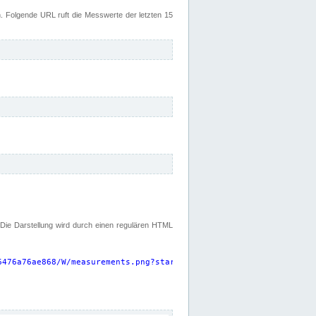
 Folgende URL ruft die Messwerte der letzten 15
. Die Darstellung wird durch einen regulären HTML
6476a76ae868/W/measurements.png?start=P15D&width=925&height=220
"