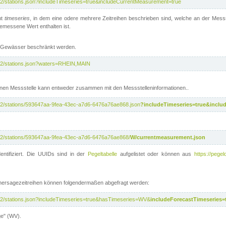
/v2/stations.json?includeTimeseries=true&includeCurrentMeasurement=true
nt
timeseries
, in dem eine odere mehrere Zeitreihen beschrieben sind, welche an der Messs
 gemessene Wert enthalten ist.
te Gewässer beschränkt werden.
i/v2/stations.json?waters=RHEIN,MAIN
nen Messstelle kann entweder zusammen mit den Messstelleninformationen..
i/v2/stations/593647aa-9fea-43ec-a7d6-6476a76ae868.json
?includeTimeseries=true&inclu
i/v2/stations/593647aa-9fea-43ec-a7d6-6476a76ae868/
W/currentmeasurement.json
entifiziert. Die UUIDs sind in der
Pegeltabelle
aufgelistet oder können aus
https://pegel
rhersagezeitreihen können folgendermaßen abgefragt werden:
i/v2/stations.json?includeTimeseries=true&hasTimeseries=WV&
includeForecastTimeseries=
ge" (WV).