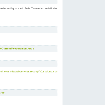
telle verfügbar sind. Jede Timeseries enthält das
deCurrentMeasurement=true
online.wsv.de/webservices/rest-api/v2/stations.json
true