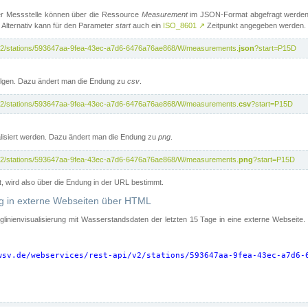
er Messstelle können über die Ressource
Measurement
im JSON-Format abgefragt werden.
 Alternativ kann für den Parameter
start
auch ein
ISO_8601
↗
Zeitpunkt angegeben werden.
pi/v2/stations/593647aa-9fea-43ec-a7d6-6476a76ae868/W/measurements.
json
?start=P15D
folgen. Dazu ändert man die Endung zu
csv
.
pi/v2/stations/593647aa-9fea-43ec-a7d6-6476a76ae868/W/measurements.
csv
?start=P15D
isiert werden. Dazu ändert man die Endung zu
png
.
pi/v2/stations/593647aa-9fea-43ec-a7d6-6476a76ae868/W/measurements.
png
?start=P15D
t, wird also über die Endung in der URL bestimmt.
ung in externe Webseiten über HTML
nglinienvisualisierung mit Wasserstandsdaten der letzten 15 Tage in eine externe Webseite
wsv.de/webservices/rest-api/v2/stations/593647aa-9fea-43ec-a7d6-