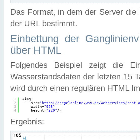
Das Format, in dem der Server die D
der URL bestimmt.
Einbettung der Ganglinienv
über HTML
Folgendes Beispiel zeigt die Ein
Wasserstandsdaten der letzten 15 T
wird durch einen regulären HTML Im
1
<img
2
src=
"
https://pegelonline.wsv.de/webservices/rest-
3
width=
"925"
4
height=
"220"
/>
Ergebnis: