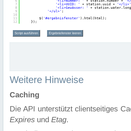
6
'<li>Nummer: '
+ station.number + 
'<
7
'<li>UUID: '
+ station.uuid + 
'</li>
8
'<li>Gewässer: '
+ station.water.lon
9
'</ul>'
;
10
11
$(
'#ergebnisfenster'
).html(html);
12
});
Script ausführen
Ergebnisfenster leeren
Weitere Hinweise
Caching
Die API unterstützt clientseitiges
Expires
und
Etag
.