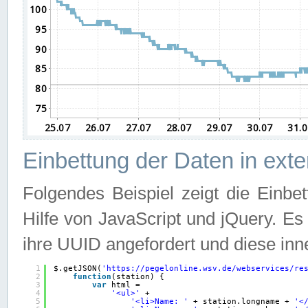
Einbettung der Daten in ext
Folgendes Beispiel zeigt die Einbe
Hilfe von JavaScript und jQuery. E
ihre UUID angefordert und diese inn
1
$.getJSON(
'
https://pegelonline.wsv.de/webservices/re
2
function
(station) {
3
var
html =
4
'<ul>'
+
5
'<li>Name: '
+ station.longname + 
'<