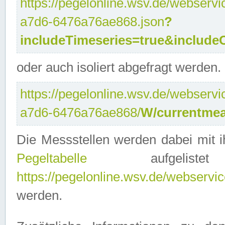
https://pegelonline.wsv.de/webservi
a7d6-6476a76ae868.json
?
includeTimeseries=true&include
oder auch isoliert abgefragt werden.
https://pegelonline.wsv.de/webservi
a7d6-6476a76ae868/
W/currentmea
Die Messstellen werden dabei mit ih
Pegeltabelle
aufgelist
https://pegelonline.wsv.de/webservice
werden.