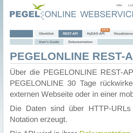
Hilfe
Lin
Überblick
REST-API
HyDAS-API
Visualisieru
User's Guide
Dokumentation
PEGELONLINE REST-AP
Über die PEGELONLINE REST-API 
PEGELONLINE 30 Tage rückwirkend
externen Webseite oder in einer mob
Die Daten sind über HTTP-URLs 
Notation erzeugt.