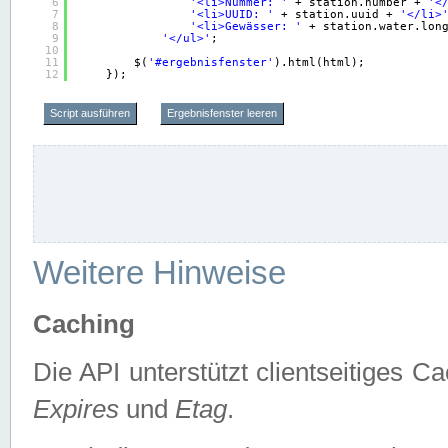
6
'<li>Nummer: '
+ station.number + 
'<
7
'<li>UUID: '
+ station.uuid + 
'</li>
8
'<li>Gewässer: '
+ station.water.lon
9
'</ul>'
;
10
11
$(
'#ergebnisfenster'
).html(html);
12
});
Script ausführen
Ergebnisfenster leeren
Weitere Hinweise
Caching
Die API unterstützt clientseitiges
Expires
und
Etag
.