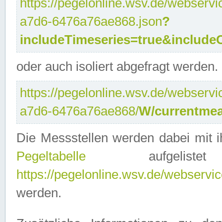
https://pegelonline.wsv.de/webservi
a7d6-6476a76ae868.json
?
includeTimeseries=true&include
oder auch isoliert abgefragt werden.
https://pegelonline.wsv.de/webservi
a7d6-6476a76ae868/
W/currentmea
Die Messstellen werden dabei mit ih
Pegeltabelle
aufgelist
https://pegelonline.wsv.de/webservice
werden.