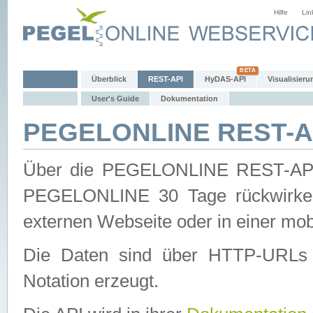
Hilfe
Lin
Überblick
REST-API
HyDAS-API
Visualisieru
User's Guide
Dokumentation
PEGELONLINE REST-AP
Über die PEGELONLINE REST-API 
PEGELONLINE 30 Tage rückwirkend
externen Webseite oder in einer mob
Die Daten sind über HTTP-URLs 
Notation erzeugt.