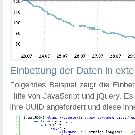
Einbettung der Daten in ext
Folgendes Beispiel zeigt die Einbe
Hilfe von JavaScript und jQuery. E
ihre UUID angefordert und diese inn
1
$.getJSON(
'
https://pegelonline.wsv.de/webservices/re
2
function
(station) {
3
var
html =
4
'<ul>'
+
5
'<li>Name: '
+ station.longname + 
'<