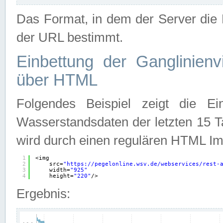
Das Format, in dem der Server die D
der URL bestimmt.
Einbettung der Ganglinienv
über HTML
Folgendes Beispiel zeigt die Ein
Wasserstandsdaten der letzten 15 T
wird durch einen regulären HTML Im
1
<img
2
src=
"
https://pegelonline.wsv.de/webservices/rest-
3
width=
"925"
4
height=
"220"
/>
Ergebnis: