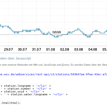
iten über Javascript
 in eine externe Webseite mit Hilfe von JavaScript und jQuery. Es werden Daten über der Me
ne.wsv.de/webservices/rest-api/v2/stations/593647aa-9fea-43ec-a7
+ station.longname + 
'</li>'
+
 '
+ station.number + 
'</li>'
+
+ station.uuid + 
'</li>'
+
r: '
+ station.water.longname + 
'</li>'
+
).html(html);