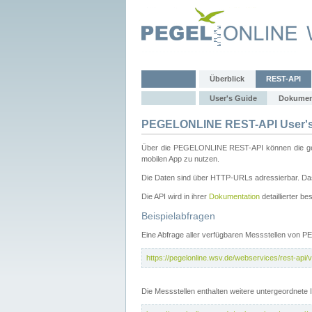
Überblick
REST-API
User's Guide
Dokumen
PEGELONLINE REST-API User's
Über die PEGELONLINE REST-API können die gewä
mobilen App zu nutzen.
Die Daten sind über HTTP-URLs adressierbar. Das
Die API wird in ihrer
Dokumentation
detaillierter be
Beispielabfragen
Eine Abfrage aller verfügbaren Messstellen von 
https://pegelonline.wsv.de/webservices/rest-api/v
Die Messstellen enthalten weitere untergeordnet