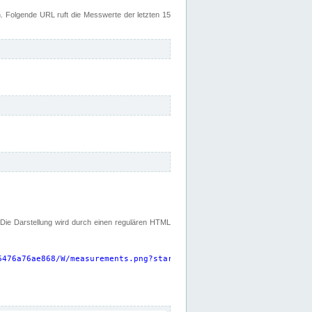
 Folgende URL ruft die Messwerte der letzten 15
. Die Darstellung wird durch einen regulären HTML
6476a76ae868/W/measurements.png?start=P15D&width=925&height=220
"