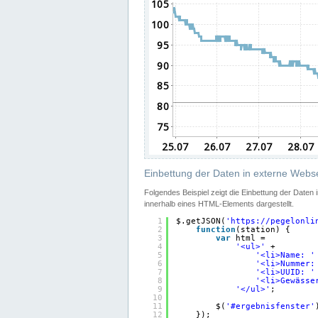
Einbettung der Daten in externe Webse
Folgendes Beispiel zeigt die Einbettung der Daten
innerhalb eines HTML-Elements dargestellt.
1
$.getJSON(
'
https://pegelonli
2
function
(station) {
3
var
html =
4
'<ul>'
+
5
'<li>Name: '
6
'<li>Nummer:
7
'<li>UUID: '
8
'<li>Gewässe
9
'</ul>'
;
10
11
$(
'#ergebnisfenster'
12
});