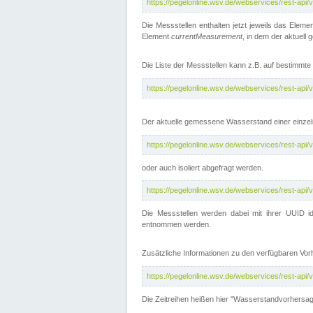
https://pegelonline.wsv.de/webservices/rest-api
Die Messstellen enthalten jetzt jeweils das Eleme
Element
currentMeasurement
, in dem der aktuell
Die Liste der Messstellen kann z.B. auf bestimm
https://pegelonline.wsv.de/webservices/rest-ap
Der aktuelle gemessene Wasserstand einer einzel
https://pegelonline.wsv.de/webservices/rest-ap
oder auch isoliert abgefragt werden.
https://pegelonline.wsv.de/webservices/rest-ap
Die Messstellen werden dabei mit ihrer UUID id
entnommen werden.
Zusätzliche Informationen zu den verfügbaren Vo
https://pegelonline.wsv.de/webservices/rest-ap
Die Zeitreihen heißen hier "Wasserstandvorhersa