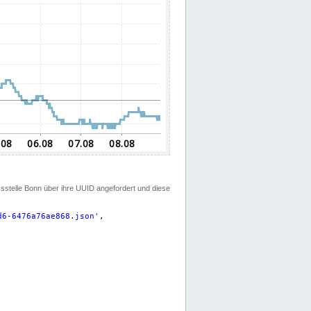
ssstelle Bonn über ihre UUID angefordert und diese
d6-6476a76ae868.json
'
,