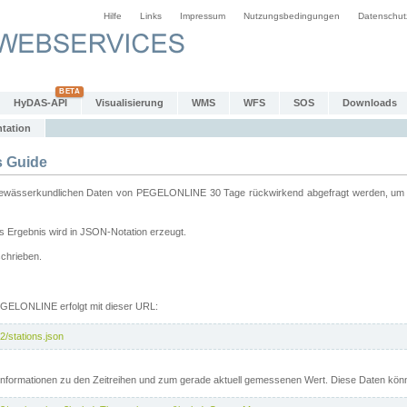
Hilfe
Links
Impressum
Nutzungsbedingungen
Datenschut
HyDAS-API
Visualisierung
WMS
WFS
SOS
Downloads
tation
 Guide
sserkundlichen Daten von PEGELONLINE 30 Tage rückwirkend abgefragt werden, um sie 
 Ergebnis wird in JSON-Notation erzeugt.
schrieben.
PEGELONLINE erfolgt mit dieser URL:
2/stations.json
e Informationen zu den Zeitreihen und zum gerade aktuell gemessenen Wert. Diese Daten kö