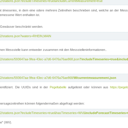
/v2/stations.json?includeTimeseries=true&includeCurrentMeasurement=true
nt
timeseries
, in dem eine odere mehrere Zeitreihen beschrieben sind, welche an der Messs
 gemessene Wert enthalten ist.
te Gewässer beschränkt werden.
i/v2/stations.json?waters=RHEIN,MAIN
nen Messstelle kann entweder zusammen mit den Messstelleninformationen..
i/v2/stations/593647aa-9fea-43ec-a7d6-6476a76ae868.json
?includeTimeseries=true&inclu
i/v2/stations/593647aa-9fea-43ec-a7d6-6476a76ae868/
W/currentmeasurement.json
entifiziert. Die UUIDs sind in der
Pegeltabelle
aufgelistet oder können aus
https://pegel
rhersagezeitreihen können folgendermaßen abgefragt werden:
i/v2/stations.json?includeTimeseries=true&hasTimeseries=WV&
includeForecastTimeseries=
ge" (WV).