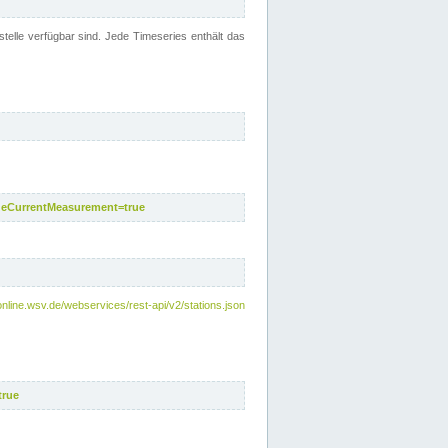
telle verfügbar sind. Jede Timeseries enthält das
deCurrentMeasurement=true
online.wsv.de/webservices/rest-api/v2/stations.json
true