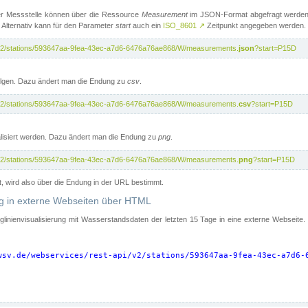
er Messstelle können über die Ressource
Measurement
im JSON-Format abgefragt werden.
 Alternativ kann für den Parameter
start
auch ein
ISO_8601
↗
Zeitpunkt angegeben werden.
pi/v2/stations/593647aa-9fea-43ec-a7d6-6476a76ae868/W/measurements.
json
?start=P15D
folgen. Dazu ändert man die Endung zu
csv
.
pi/v2/stations/593647aa-9fea-43ec-a7d6-6476a76ae868/W/measurements.
csv
?start=P15D
isiert werden. Dazu ändert man die Endung zu
png
.
pi/v2/stations/593647aa-9fea-43ec-a7d6-6476a76ae868/W/measurements.
png
?start=P15D
t, wird also über die Endung in der URL bestimmt.
ung in externe Webseiten über HTML
nglinienvisualisierung mit Wasserstandsdaten der letzten 15 Tage in eine externe Webseite
wsv.de/webservices/rest-api/v2/stations/593647aa-9fea-43ec-a7d6-