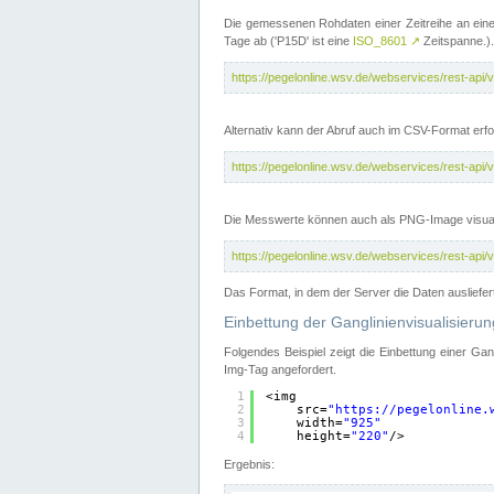
Die gemessenen Rohdaten einer Zeitreihe an ein
Tage ab ('P15D' ist eine
ISO_8601
↗
Zeitspanne.).
https://pegelonline.wsv.de/webservices/rest-a
Alternativ kann der Abruf auch im CSV-Format er
https://pegelonline.wsv.de/webservices/rest-a
Die Messwerte können auch als PNG-Image visual
https://pegelonline.wsv.de/webservices/rest-a
Das Format, in dem der Server die Daten ausliefer
Einbettung der Ganglinienvisualisier
Folgendes Beispiel zeigt die Einbettung einer Ga
Img-Tag angefordert.
1
<img
2
src=
"
https://pegelonline.
3
width=
"925"
4
height=
"220"
/>
Ergebnis: