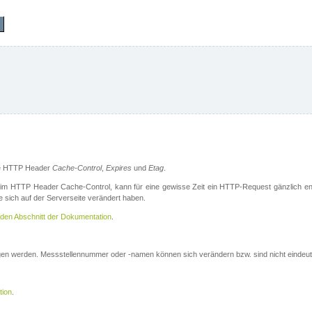
die HTTP Header
Cache-Control
,
Expires
und
Etag
.
m HTTP Header Cache-Control, kann für eine gewisse Zeit ein HTTP-Request gänzlich ent
 sich auf der Serverseite verändert haben.
den Abschnitt der Dokumentation
.
ogen werden. Messstellennummer oder -namen können sich verändern bzw. sind nicht eindeut
tion
.