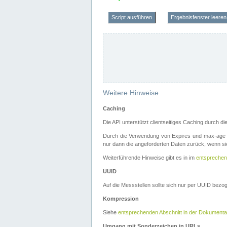
Script ausführen
Ergebnisfenster leeren
Weitere Hinweise
Caching
Die API unterstützt clientseitiges Caching durch 
Durch die Verwendung von Expires und max-age i
nur dann die angeforderten Daten zurück, wenn sie
Weiterführende Hinweise gibt es in im
entsprechen
UUID
Auf die Messstellen sollte sich nur per UUID bez
Kompression
Siehe
entsprechenden Abschnitt in der Dokumenta
Umgang mit Sonderzeichen in URLs