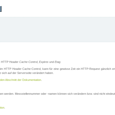
die HTTP Header
Cache-Control
,
Expires
und
Etag
.
m HTTP Header Cache-Control, kann für eine gewisse Zeit ein HTTP-Request gänzlich ent
 sich auf der Serverseite verändert haben.
den Abschnitt der Dokumentation
.
ogen werden. Messstellennummer oder -namen können sich verändern bzw. sind nicht eindeut
tion
.