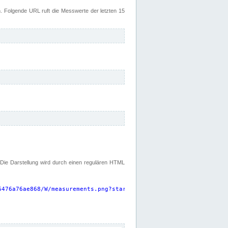
 Folgende URL ruft die Messwerte der letzten 15
. Die Darstellung wird durch einen regulären HTML
6476a76ae868/W/measurements.png?start=P15D&width=925&height=220
"