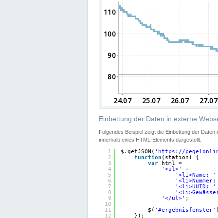
Einbettung der Daten in externe Webse
Folgendes Beispiel zeigt die Einbettung der Daten
innerhalb eines HTML-Elements dargestellt.
1
$.getJSON(
'
https://pegelonli
2
function
(station) {
3
var
html =
4
'<ul>'
+
5
'<li>Name: '
6
'<li>Nummer:
7
'<li>UUID: '
8
'<li>Gewässe
9
'</ul>'
;
10
11
$(
'#ergebnisfenster'
12
});