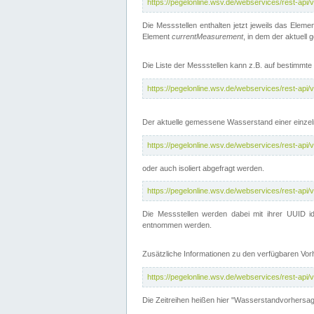
https://pegelonline.wsv.de/webservices/rest-api
Die Messstellen enthalten jetzt jeweils das Eleme
Element
currentMeasurement
, in dem der aktuell
Die Liste der Messstellen kann z.B. auf bestimm
https://pegelonline.wsv.de/webservices/rest-ap
Der aktuelle gemessene Wasserstand einer einzel
https://pegelonline.wsv.de/webservices/rest-ap
oder auch isoliert abgefragt werden.
https://pegelonline.wsv.de/webservices/rest-ap
Die Messstellen werden dabei mit ihrer UUID id
entnommen werden.
Zusätzliche Informationen zu den verfügbaren Vo
https://pegelonline.wsv.de/webservices/rest-ap
Die Zeitreihen heißen hier "Wasserstandvorhersa