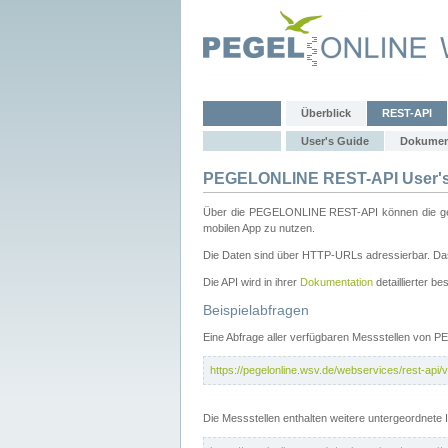
Überblick
REST-API
User's Guide
Dokumen
PEGELONLINE REST-API User's
Über die PEGELONLINE REST-API können die gewä
mobilen App zu nutzen.
Die Daten sind über HTTP-URLs adressierbar. Das
Die API wird in ihrer
Dokumentation
detaillierter be
Beispielabfragen
Eine Abfrage aller verfügbaren Messstellen von 
https://pegelonline.wsv.de/webservices/rest-api/v
Die Messstellen enthalten weitere untergeordnet