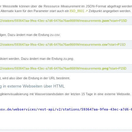
er Messstelle können über die Ressource
Measurement
im JSON-Format abgefragt werden.
 Alternativ kann für den Parameter
start
auch ein
ISO_8601
↗
Zeitpunkt angegeben werden.
pi/v2/stations/593647aa-9fea-43ec-a7d6-6476a76ae868/W/measurements.
json
?start=P15D
folgen. Dazu ändert man die Endung zu
csv
.
pi/v2/stations/593647aa-9fea-43ec-a7d6-6476a76ae868/W/measurements.
csv
?start=P15D
isiert werden. Dazu ändert man die Endung zu
png
.
pi/v2/stations/593647aa-9fea-43ec-a7d6-6476a76ae868/W/measurements.
png
?start=P15D
t, wird also über die Endung in der URL bestimmt.
ung in externe Webseiten über HTML
nglinienvisualisierung mit Wasserstandsdaten der letzten 15 Tage in eine externe Webseite
wsv.de/webservices/rest-api/v2/stations/593647aa-9fea-43ec-a7d6-