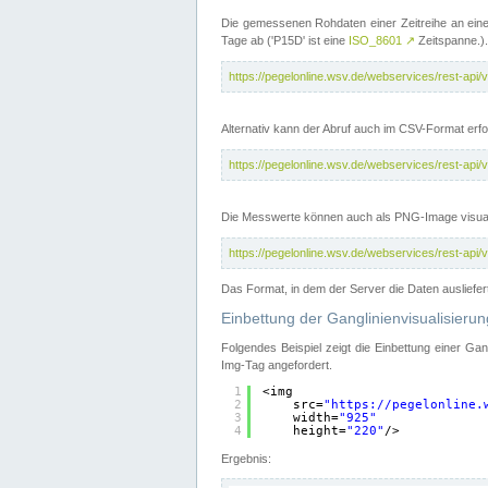
Die gemessenen Rohdaten einer Zeitreihe an ein
Tage ab ('P15D' ist eine
ISO_8601
↗
Zeitspanne.).
https://pegelonline.wsv.de/webservices/rest-a
Alternativ kann der Abruf auch im CSV-Format er
https://pegelonline.wsv.de/webservices/rest-a
Die Messwerte können auch als PNG-Image visual
https://pegelonline.wsv.de/webservices/rest-a
Das Format, in dem der Server die Daten ausliefer
Einbettung der Ganglinienvisualisier
Folgendes Beispiel zeigt die Einbettung einer Ga
Img-Tag angefordert.
1
<img
2
src=
"
https://pegelonline.
3
width=
"925"
4
height=
"220"
/>
Ergebnis: