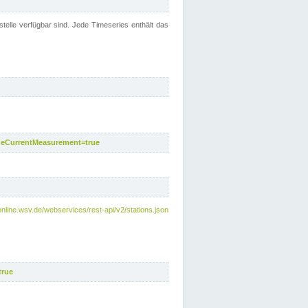
telle verfügbar sind. Jede Timeseries enthält das
deCurrentMeasurement=true
online.wsv.de/webservices/rest-api/v2/stations.json
true