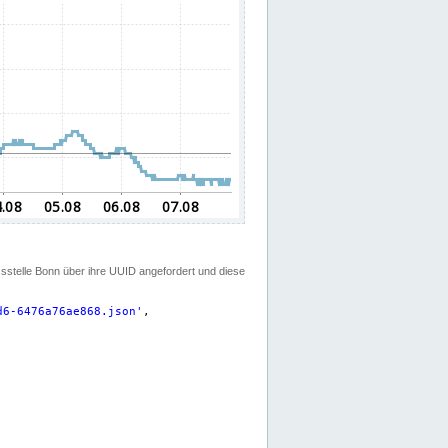
ssstelle Bonn über ihre UUID angefordert und diese
d6-6476a76ae868.json
'
,