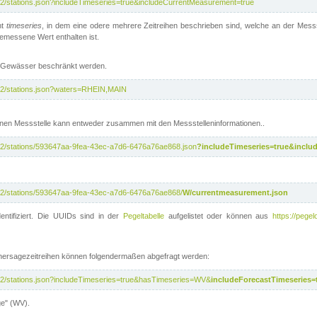
/v2/stations.json?includeTimeseries=true&includeCurrentMeasurement=true
nt
timeseries
, in dem eine odere mehrere Zeitreihen beschrieben sind, welche an der Messs
 gemessene Wert enthalten ist.
te Gewässer beschränkt werden.
i/v2/stations.json?waters=RHEIN,MAIN
nen Messstelle kann entweder zusammen mit den Messstelleninformationen..
i/v2/stations/593647aa-9fea-43ec-a7d6-6476a76ae868.json
?includeTimeseries=true&inclu
i/v2/stations/593647aa-9fea-43ec-a7d6-6476a76ae868/
W/currentmeasurement.json
entifiziert. Die UUIDs sind in der
Pegeltabelle
aufgelistet oder können aus
https://pegel
rhersagezeitreihen können folgendermaßen abgefragt werden:
i/v2/stations.json?includeTimeseries=true&hasTimeseries=WV&
includeForecastTimeseries=
ge" (WV).