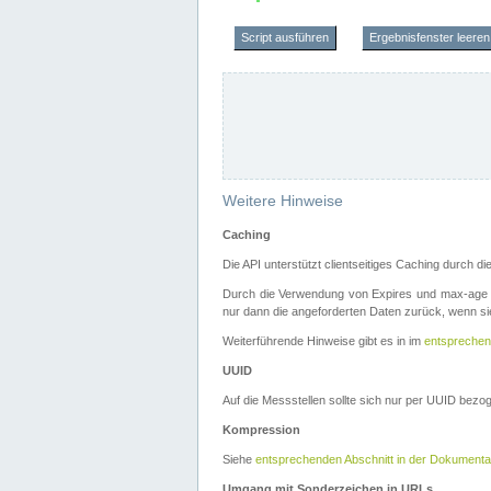
Script ausführen
Ergebnisfenster leeren
Weitere Hinweise
Caching
Die API unterstützt clientseitiges Caching durch 
Durch die Verwendung von Expires und max-age i
nur dann die angeforderten Daten zurück, wenn sie
Weiterführende Hinweise gibt es in im
entsprechen
UUID
Auf die Messstellen sollte sich nur per UUID bez
Kompression
Siehe
entsprechenden Abschnitt in der Dokumenta
Umgang mit Sonderzeichen in URLs