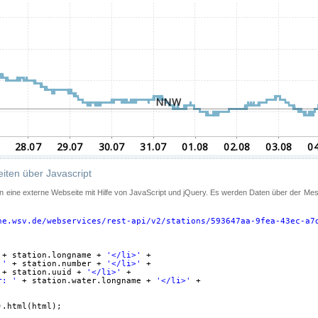
iten über Javascript
 in eine externe Webseite mit Hilfe von JavaScript und jQuery. Es werden Daten über der Me
ne.wsv.de/webservices/rest-api/v2/stations/593647aa-9fea-43ec-a7
+ station.longname + 
'</li>'
+
 '
+ station.number + 
'</li>'
+
+ station.uuid + 
'</li>'
+
r: '
+ station.water.longname + 
'</li>'
+
).html(html);