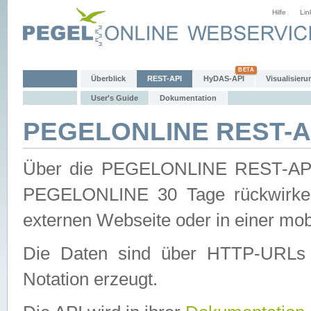
Hilfe
Lin
Überblick
REST-API
HyDAS-API
Visualisieru
User's Guide
Dokumentation
PEGELONLINE REST-AP
Über die PEGELONLINE REST-API 
PEGELONLINE 30 Tage rückwirkend
externen Webseite oder in einer mob
Die Daten sind über HTTP-URLs 
Notation erzeugt.