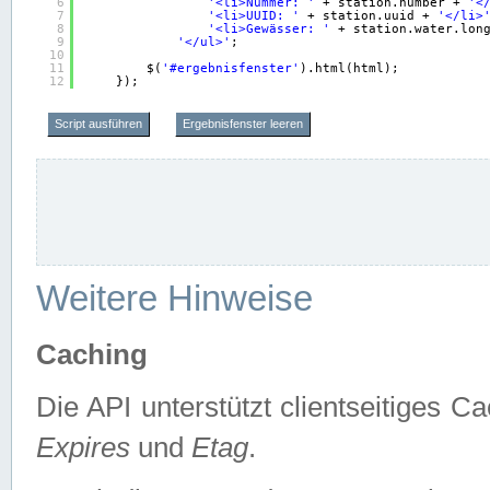
6
'<li>Nummer: '
+ station.number + 
'<
7
'<li>UUID: '
+ station.uuid + 
'</li>
8
'<li>Gewässer: '
+ station.water.lon
9
'</ul>'
;
10
11
$(
'#ergebnisfenster'
).html(html);
12
});
Script ausführen
Ergebnisfenster leeren
Weitere Hinweise
Caching
Die API unterstützt clientseitiges
Expires
und
Etag
.