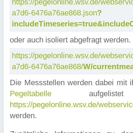
https://pegelonline.wsv.de/webservi
a7d6-6476a76ae868.json
?
includeTimeseries=true&include
oder auch isoliert abgefragt werden.
https://pegelonline.wsv.de/webservi
a7d6-6476a76ae868/
W/currentmea
Die Messstellen werden dabei mit ih
Pegeltabelle
aufgelist
https://pegelonline.wsv.de/webservice
werden.