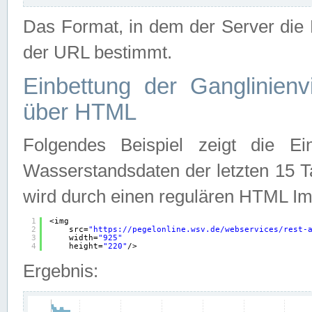
Das Format, in dem der Server die D
der URL bestimmt.
Einbettung der Ganglinienv
über HTML
Folgendes Beispiel zeigt die Ein
Wasserstandsdaten der letzten 15 T
wird durch einen regulären HTML Im
1
<img
2
src=
"
https://pegelonline.wsv.de/webservices/rest-
3
width=
"925"
4
height=
"220"
/>
Ergebnis: