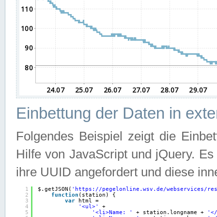
Einbettung der Daten in ext
Folgendes Beispiel zeigt die Einbe
Hilfe von JavaScript und jQuery. E
ihre UUID angefordert und diese inn
1
$.getJSON(
'
https://pegelonline.wsv.de/webservices/re
2
function
(station) {
3
var
html =
4
'<ul>'
+
5
'<li>Name: '
+ station.longname + 
'<