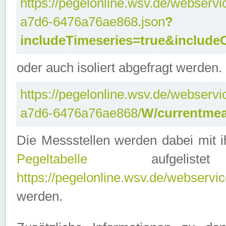
https://pegelonline.wsv.de/webservi
a7d6-6476a76ae868.json
?
includeTimeseries=true&include
oder auch isoliert abgefragt werden.
https://pegelonline.wsv.de/webservi
a7d6-6476a76ae868/
W/currentmea
Die Messstellen werden dabei mit ih
Pegeltabelle
aufgelist
https://pegelonline.wsv.de/webservice
werden.