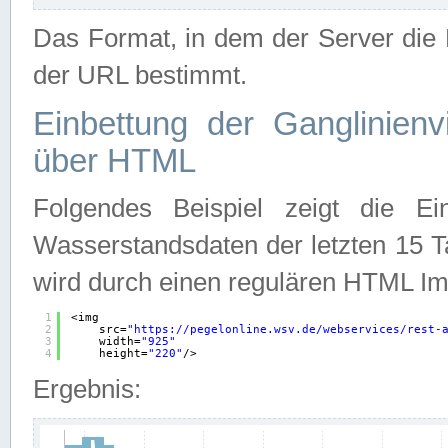
Das Format, in dem der Server die D
der URL bestimmt.
Einbettung der Ganglinienv
über HTML
Folgendes Beispiel zeigt die Ein
Wasserstandsdaten der letzten 15 T
wird durch einen regulären HTML Im
1
<img
2
src=
"
https://pegelonline.wsv.de/webservices/rest-
3
width=
"925"
4
height=
"220"
/>
Ergebnis: