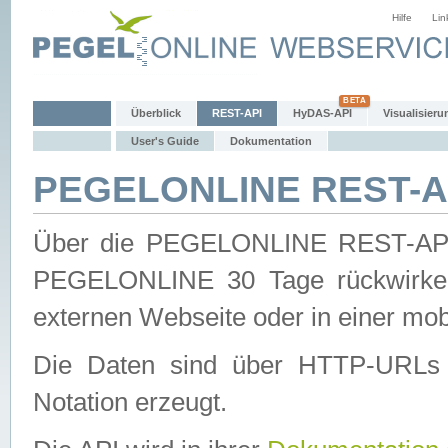
Hilfe
Lin
Überblick
REST-API
HyDAS-API
Visualisieru
User's Guide
Dokumentation
PEGELONLINE REST-AP
Über die PEGELONLINE REST-API 
PEGELONLINE 30 Tage rückwirkend
externen Webseite oder in einer mob
Die Daten sind über HTTP-URLs 
Notation erzeugt.