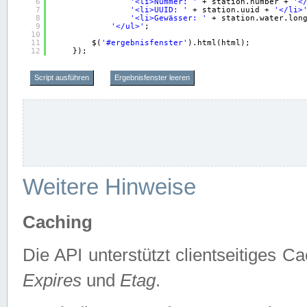
6
'<li>Nummer: '
+ station.number + 
'<
7
'<li>UUID: '
+ station.uuid + 
'</li>
8
'<li>Gewässer: '
+ station.water.lon
9
'</ul>'
;
10
11
$(
'#ergebnisfenster'
).html(html);
12
});
Script ausführen
Ergebnisfenster leeren
Weitere Hinweise
Caching
Die API unterstützt clientseitiges
Expires
und
Etag
.