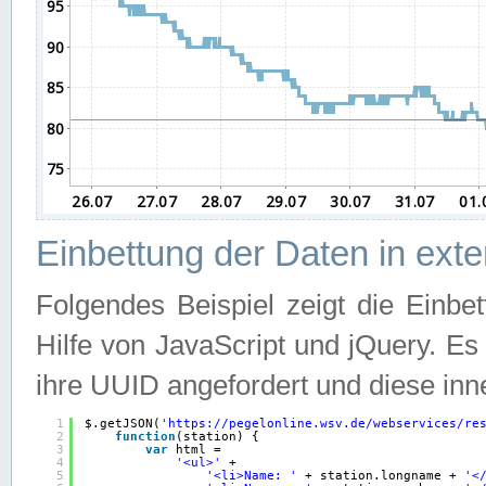
Einbettung der Daten in ext
Folgendes Beispiel zeigt die Einbe
Hilfe von JavaScript und jQuery. E
ihre UUID angefordert und diese inn
1
$.getJSON(
'
https://pegelonline.wsv.de/webservices/re
2
function
(station) {
3
var
html =
4
'<ul>'
+
5
'<li>Name: '
+ station.longname + 
'<