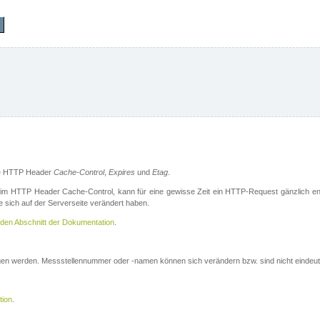
die HTTP Header
Cache-Control
,
Expires
und
Etag
.
m HTTP Header Cache-Control, kann für eine gewisse Zeit ein HTTP-Request gänzlich ent
 sich auf der Serverseite verändert haben.
den Abschnitt der Dokumentation
.
ogen werden. Messstellennummer oder -namen können sich verändern bzw. sind nicht eindeut
tion
.