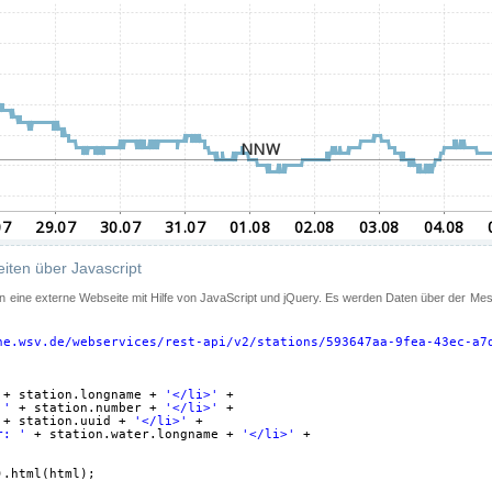
iten über Javascript
 in eine externe Webseite mit Hilfe von JavaScript und jQuery. Es werden Daten über der Me
ne.wsv.de/webservices/rest-api/v2/stations/593647aa-9fea-43ec-a7
+ station.longname + 
'</li>'
+
 '
+ station.number + 
'</li>'
+
+ station.uuid + 
'</li>'
+
r: '
+ station.water.longname + 
'</li>'
+
).html(html);