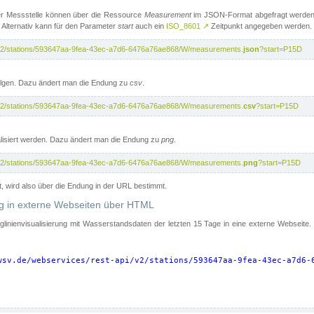
er Messstelle können über die Ressource
Measurement
im JSON-Format abgefragt werden.
 Alternativ kann für den Parameter
start
auch ein
ISO_8601
↗
Zeitpunkt angegeben werden.
pi/v2/stations/593647aa-9fea-43ec-a7d6-6476a76ae868/W/measurements.
json
?start=P15D
folgen. Dazu ändert man die Endung zu
csv
.
pi/v2/stations/593647aa-9fea-43ec-a7d6-6476a76ae868/W/measurements.
csv
?start=P15D
isiert werden. Dazu ändert man die Endung zu
png
.
pi/v2/stations/593647aa-9fea-43ec-a7d6-6476a76ae868/W/measurements.
png
?start=P15D
t, wird also über die Endung in der URL bestimmt.
ung in externe Webseiten über HTML
nglinienvisualisierung mit Wasserstandsdaten der letzten 15 Tage in eine externe Webseite
wsv.de/webservices/rest-api/v2/stations/593647aa-9fea-43ec-a7d6-