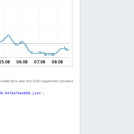
ssstelle Bonn über ihre UUID angefordert und diese
d6-6476a76ae868.json
'
,