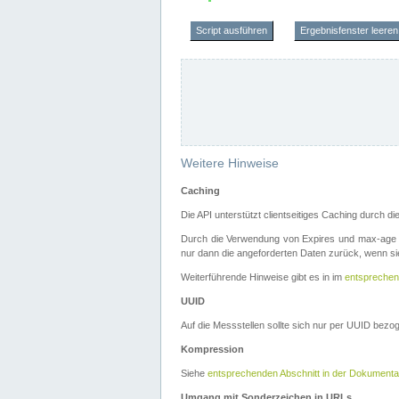
Script ausführen
Ergebnisfenster leeren
Weitere Hinweise
Caching
Die API unterstützt clientseitiges Caching durch 
Durch die Verwendung von Expires und max-age i
nur dann die angeforderten Daten zurück, wenn sie
Weiterführende Hinweise gibt es in im
entsprechen
UUID
Auf die Messstellen sollte sich nur per UUID bez
Kompression
Siehe
entsprechenden Abschnitt in der Dokumenta
Umgang mit Sonderzeichen in URLs