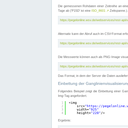
Die gemessenen Rohdaten einer Zeitreihe an ein
Tage ab ('P15D' ist eine
ISO_8601
↗
Zeitspanne.).
https://pegelonline.wsv.de/webservices/rest-a
Alternativ kann der Abruf auch im CSV-Format er
https://pegelonline.wsv.de/webservices/rest-a
Die Messwerte können auch als PNG-Image visual
https://pegelonline.wsv.de/webservices/rest-a
Das Format, in dem der Server die Daten ausliefer
Einbettung der Ganglinienvisualisier
Folgendes Beispiel zeigt die Einbettung einer Ga
Img-Tag angefordert.
1
<img
2
src=
"
https://pegelonline.
3
width=
"925"
4
height=
"220"
/>
Ergebnis: