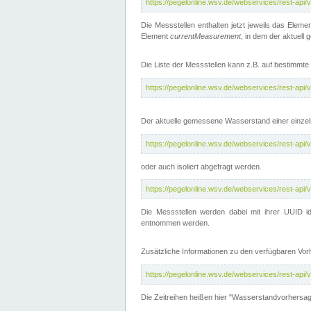
https://pegelonline.wsv.de/webservices/rest-api
Die Messstellen enthalten jetzt jeweils das Eleme
Element
currentMeasurement
, in dem der aktuell
Die Liste der Messstellen kann z.B. auf bestimm
https://pegelonline.wsv.de/webservices/rest-ap
Der aktuelle gemessene Wasserstand einer einzel
https://pegelonline.wsv.de/webservices/rest-ap
oder auch isoliert abgefragt werden.
https://pegelonline.wsv.de/webservices/rest-ap
Die Messstellen werden dabei mit ihrer UUID id
entnommen werden.
Zusätzliche Informationen zu den verfügbaren Vo
https://pegelonline.wsv.de/webservices/rest-ap
Die Zeitreihen heißen hier "Wasserstandvorhersa