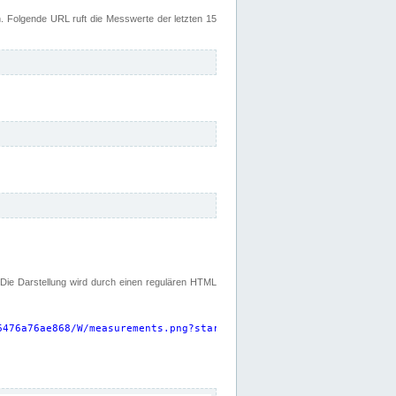
 Folgende URL ruft die Messwerte der letzten 15
. Die Darstellung wird durch einen regulären HTML
6476a76ae868/W/measurements.png?start=P15D&width=925&height=220
"