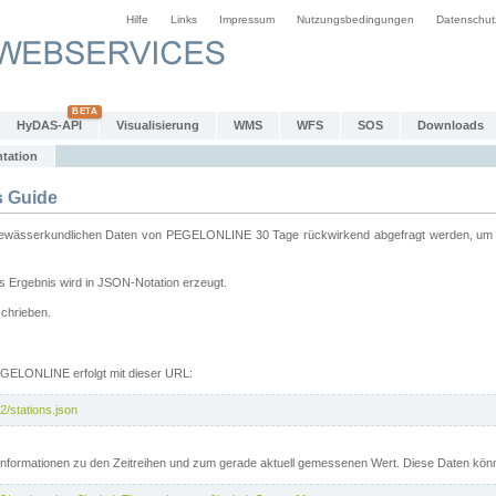
Hilfe
Links
Impressum
Nutzungsbedingungen
Datenschut
HyDAS-API
Visualisierung
WMS
WFS
SOS
Downloads
tation
 Guide
sserkundlichen Daten von PEGELONLINE 30 Tage rückwirkend abgefragt werden, um sie 
 Ergebnis wird in JSON-Notation erzeugt.
schrieben.
PEGELONLINE erfolgt mit dieser URL:
2/stations.json
e Informationen zu den Zeitreihen und zum gerade aktuell gemessenen Wert. Diese Daten kö