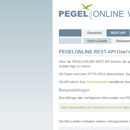
Überblick
REST-API
User's Guide
Dokumen
PEGELONLINE REST-API User's
Über die PEGELONLINE REST-API können die gewä
mobilen App zu nutzen.
Die Daten sind über HTTP-URLs adressierbar. Das
Die API wird in ihrer
Dokumentation
detaillierter be
Beispielabfragen
Eine Abfrage aller verfügbaren Messstellen von 
https://pegelonline.wsv.de/webservices/rest-api/v
Die Messstellen enthalten weitere untergeordnet