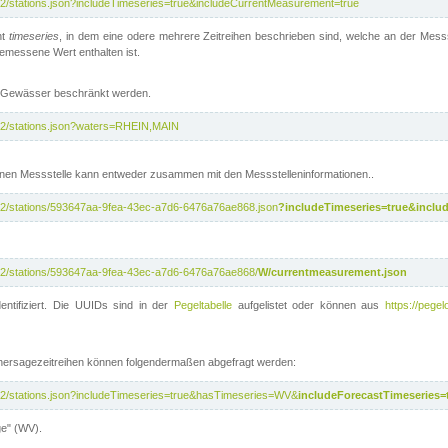
/v2/stations.json?includeTimeseries=true&includeCurrentMeasurement=true
nt
timeseries
, in dem eine odere mehrere Zeitreihen beschrieben sind, welche an der Messs
 gemessene Wert enthalten ist.
te Gewässer beschränkt werden.
i/v2/stations.json?waters=RHEIN,MAIN
nen Messstelle kann entweder zusammen mit den Messstelleninformationen..
i/v2/stations/593647aa-9fea-43ec-a7d6-6476a76ae868.json
?includeTimeseries=true&inclu
i/v2/stations/593647aa-9fea-43ec-a7d6-6476a76ae868/
W/currentmeasurement.json
entifiziert. Die UUIDs sind in der
Pegeltabelle
aufgelistet oder können aus
https://pegel
rhersagezeitreihen können folgendermaßen abgefragt werden:
i/v2/stations.json?includeTimeseries=true&hasTimeseries=WV&
includeForecastTimeseries=
ge" (WV).