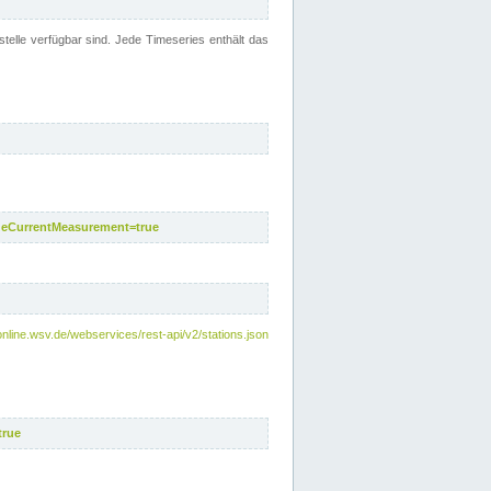
telle verfügbar sind. Jede Timeseries enthält das
deCurrentMeasurement=true
online.wsv.de/webservices/rest-api/v2/stations.json
true