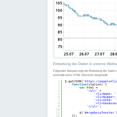
Einbettung der Daten in externe Webse
Folgendes Beispiel zeigt die Einbettung der Daten
innerhalb eines HTML-Elements dargestellt.
1
$.getJSON(
'
https://pegelonli
2
function
(station) {
3
var
html =
4
'<ul>'
+
5
'<li>Name: '
6
'<li>Nummer:
7
'<li>UUID: '
8
'<li>Gewässe
9
'</ul>'
;
10
11
$(
'#ergebnisfenster'
12
});