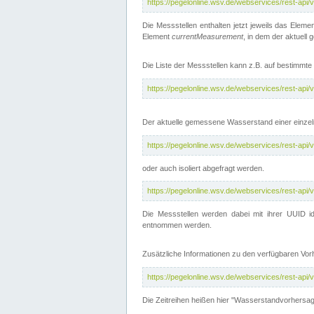
https://pegelonline.wsv.de/webservices/rest-api
Die Messstellen enthalten jetzt jeweils das Eleme
Element
currentMeasurement
, in dem der aktuell
Die Liste der Messstellen kann z.B. auf bestimm
https://pegelonline.wsv.de/webservices/rest-ap
Der aktuelle gemessene Wasserstand einer einzel
https://pegelonline.wsv.de/webservices/rest-ap
oder auch isoliert abgefragt werden.
https://pegelonline.wsv.de/webservices/rest-ap
Die Messstellen werden dabei mit ihrer UUID id
entnommen werden.
Zusätzliche Informationen zu den verfügbaren Vo
https://pegelonline.wsv.de/webservices/rest-ap
Die Zeitreihen heißen hier "Wasserstandvorhersa