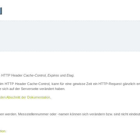
die HTTP Header
Cache-Control
,
Expires
und
Etag
.
m HTTP Header Cache-Control, kann für eine gewisse Zeit ein HTTP-Request gänzlich ent
 sich auf der Serverseite verändert haben.
den Abschnitt der Dokumentation
.
ogen werden. Messstellennummer oder -namen können sich verändern bzw. sind nicht eindeut
tion
.