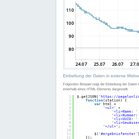
Einbettung der Daten in externe Webse
Folgendes Beispiel zeigt die Einbettung der Daten
innerhalb eines HTML-Elements dargestellt.
1
$.getJSON(
'
https://pegelonli
2
function
(station) {
3
var
html =
4
'<ul>'
+
5
'<li>Name: '
6
'<li>Nummer:
7
'<li>UUID: '
8
'<li>Gewässe
9
'</ul>'
;
10
11
$(
'#ergebnisfenster'
12
});