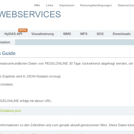
Hilfe
Links
Impressum
Nutzungsbedingungen
Datenschut
HyDAS-API
Visualisierung
WMS
WFS
SOS
Downloads
tation
 Guide
sserkundlichen Daten von PEGELONLINE 30 Tage rückwirkend abgefragt werden, um sie 
 Ergebnis wird in JSON-Notation erzeugt.
schrieben.
PEGELONLINE erfolgt mit dieser URL:
2/stations.json
e Informationen zu den Zeitreihen und zum gerade aktuell gemessenen Wert. Diese Daten kö