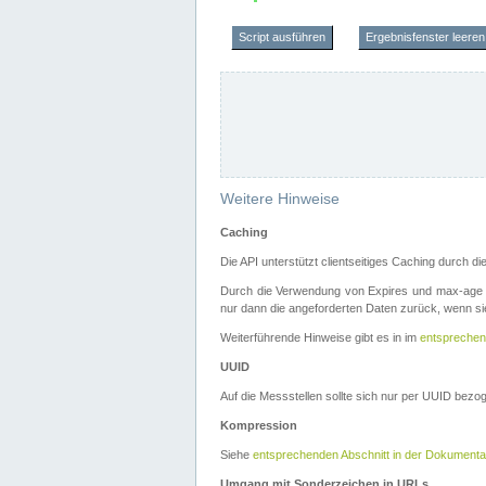
Script ausführen
Ergebnisfenster leeren
Weitere Hinweise
Caching
Die API unterstützt clientseitiges Caching durch 
Durch die Verwendung von Expires und max-age i
nur dann die angeforderten Daten zurück, wenn sie
Weiterführende Hinweise gibt es in im
entsprechen
UUID
Auf die Messstellen sollte sich nur per UUID bez
Kompression
Siehe
entsprechenden Abschnitt in der Dokumenta
Umgang mit Sonderzeichen in URLs