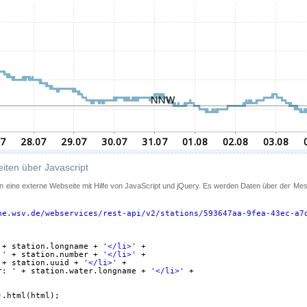
iten über Javascript
 in eine externe Webseite mit Hilfe von JavaScript und jQuery. Es werden Daten über der Me
ne.wsv.de/webservices/rest-api/v2/stations/593647aa-9fea-43ec-a7
+ station.longname + 
'</li>'
+
 '
+ station.number + 
'</li>'
+
+ station.uuid + 
'</li>'
+
r: '
+ station.water.longname + 
'</li>'
+
).html(html);