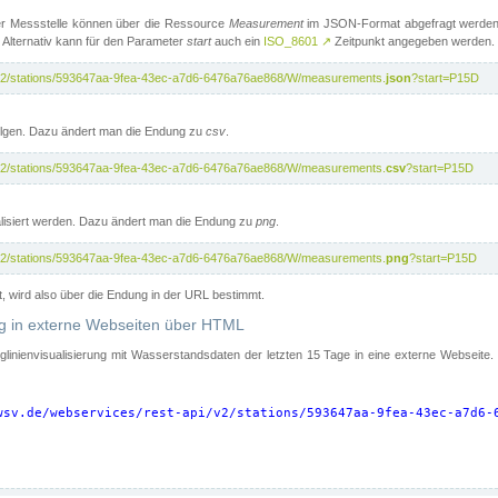
er Messstelle können über die Ressource
Measurement
im JSON-Format abgefragt werden.
 Alternativ kann für den Parameter
start
auch ein
ISO_8601
↗
Zeitpunkt angegeben werden.
pi/v2/stations/593647aa-9fea-43ec-a7d6-6476a76ae868/W/measurements.
json
?start=P15D
folgen. Dazu ändert man die Endung zu
csv
.
pi/v2/stations/593647aa-9fea-43ec-a7d6-6476a76ae868/W/measurements.
csv
?start=P15D
isiert werden. Dazu ändert man die Endung zu
png
.
pi/v2/stations/593647aa-9fea-43ec-a7d6-6476a76ae868/W/measurements.
png
?start=P15D
t, wird also über die Endung in der URL bestimmt.
ung in externe Webseiten über HTML
nglinienvisualisierung mit Wasserstandsdaten der letzten 15 Tage in eine externe Webseite
wsv.de/webservices/rest-api/v2/stations/593647aa-9fea-43ec-a7d6-