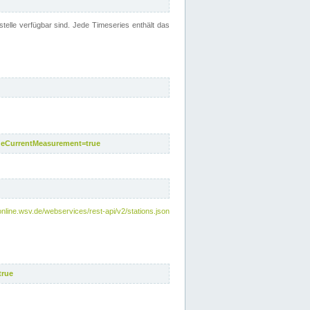
telle verfügbar sind. Jede Timeseries enthält das
deCurrentMeasurement=true
online.wsv.de/webservices/rest-api/v2/stations.json
true