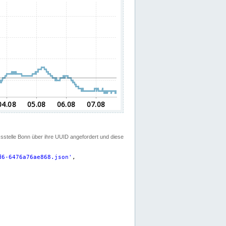
ssstelle Bonn über ihre UUID angefordert und diese
d6-6476a76ae868.json
'
,