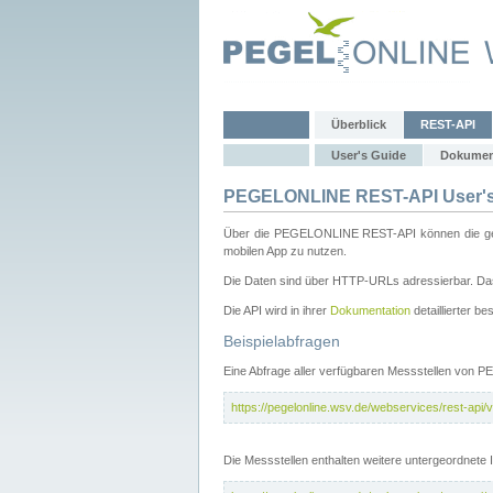
Überblick
REST-API
User's Guide
Dokumen
PEGELONLINE REST-API User's
Über die PEGELONLINE REST-API können die gewä
mobilen App zu nutzen.
Die Daten sind über HTTP-URLs adressierbar. Das
Die API wird in ihrer
Dokumentation
detaillierter be
Beispielabfragen
Eine Abfrage aller verfügbaren Messstellen von 
https://pegelonline.wsv.de/webservices/rest-api/v
Die Messstellen enthalten weitere untergeordnet