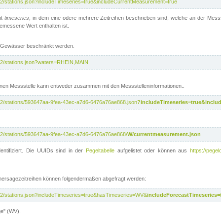
/v2/stations.json?includeTimeseries=true&includeCurrentMeasurement=true
nt
timeseries
, in dem eine odere mehrere Zeitreihen beschrieben sind, welche an der Messs
 gemessene Wert enthalten ist.
te Gewässer beschränkt werden.
i/v2/stations.json?waters=RHEIN,MAIN
nen Messstelle kann entweder zusammen mit den Messstelleninformationen..
i/v2/stations/593647aa-9fea-43ec-a7d6-6476a76ae868.json
?includeTimeseries=true&inclu
i/v2/stations/593647aa-9fea-43ec-a7d6-6476a76ae868/
W/currentmeasurement.json
entifiziert. Die UUIDs sind in der
Pegeltabelle
aufgelistet oder können aus
https://pegel
rhersagezeitreihen können folgendermaßen abgefragt werden:
i/v2/stations.json?includeTimeseries=true&hasTimeseries=WV&
includeForecastTimeseries=
ge" (WV).