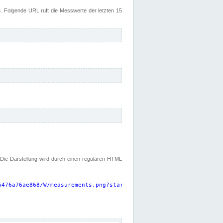
 Folgende URL ruft die Messwerte der letzten 15
. Die Darstellung wird durch einen regulären HTML
6476a76ae868/W/measurements.png?start=P15D&width=925&height=220
"