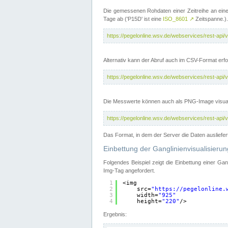
Die gemessenen Rohdaten einer Zeitreihe an ein
Tage ab ('P15D' ist eine
ISO_8601
↗
Zeitspanne.).
https://pegelonline.wsv.de/webservices/rest-a
Alternativ kann der Abruf auch im CSV-Format er
https://pegelonline.wsv.de/webservices/rest-a
Die Messwerte können auch als PNG-Image visual
https://pegelonline.wsv.de/webservices/rest-a
Das Format, in dem der Server die Daten ausliefer
Einbettung der Ganglinienvisualisier
Folgendes Beispiel zeigt die Einbettung einer Ga
Img-Tag angefordert.
1
<img
2
src=
"
https://pegelonline.
3
width=
"925"
4
height=
"220"
/>
Ergebnis: