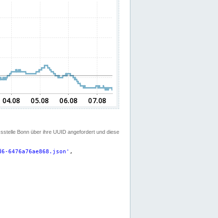
ssstelle Bonn über ihre UUID angefordert und diese
d6-6476a76ae868.json
'
,