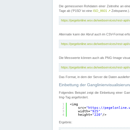
Die gemessenen Rohdaten einer Zeitreihe an ein
Tage ab ('P15D' ist eine
ISO_8601
↗
Zeitspanne.).
https://pegelonline.wsv.de/webservices/rest-a
Alternativ kann der Abruf auch im CSV-Format er
https://pegelonline.wsv.de/webservices/rest-a
Die Messwerte können auch als PNG-Image visual
https://pegelonline.wsv.de/webservices/rest-a
Das Format, in dem der Server die Daten ausliefer
Einbettung der Ganglinienvisualisier
Folgendes Beispiel zeigt die Einbettung einer Ga
Img-Tag angefordert.
1
<img
2
src=
"
https://pegelonline.
3
width=
"925"
4
height=
"220"
/>
Ergebnis: