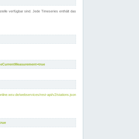
telle verfügbar sind. Jede Timeseries enthält das
deCurrentMeasurement=true
online.wsv.de/webservices/rest-api/v2/stations.json
true