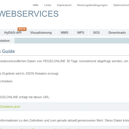
Hilfe
Links
Impressum
Nutzungsbedingungen
Datenschut
HyDAS-API
Visualisierung
WMS
WFS
SOS
Downloads
tation
 Guide
sserkundlichen Daten von PEGELONLINE 30 Tage rückwirkend abgefragt werden, um sie 
 Ergebnis wird in JSON-Notation erzeugt.
schrieben.
PEGELONLINE erfolgt mit dieser URL:
2/stations.json
e Informationen zu den Zeitreihen und zum gerade aktuell gemessenen Wert. Diese Daten kö