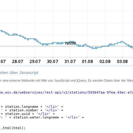
iten über Javascript
 in eine externe Webseite mit Hilfe von JavaScript und jQuery. Es werden Daten über der Me
ne.wsv.de/webservices/rest-api/v2/stations/593647aa-9fea-43ec-a7
+ station.longname + 
'</li>'
+
 '
+ station.number + 
'</li>'
+
+ station.uuid + 
'</li>'
+
r: '
+ station.water.longname + 
'</li>'
+
).html(html);