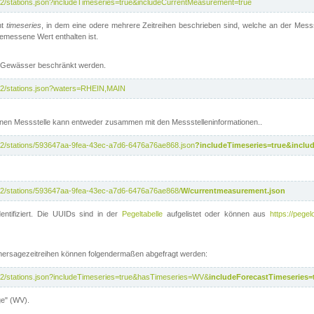
/v2/stations.json?includeTimeseries=true&includeCurrentMeasurement=true
nt
timeseries
, in dem eine odere mehrere Zeitreihen beschrieben sind, welche an der Messs
 gemessene Wert enthalten ist.
te Gewässer beschränkt werden.
i/v2/stations.json?waters=RHEIN,MAIN
nen Messstelle kann entweder zusammen mit den Messstelleninformationen..
i/v2/stations/593647aa-9fea-43ec-a7d6-6476a76ae868.json
?includeTimeseries=true&inclu
i/v2/stations/593647aa-9fea-43ec-a7d6-6476a76ae868/
W/currentmeasurement.json
entifiziert. Die UUIDs sind in der
Pegeltabelle
aufgelistet oder können aus
https://pegel
rhersagezeitreihen können folgendermaßen abgefragt werden:
i/v2/stations.json?includeTimeseries=true&hasTimeseries=WV&
includeForecastTimeseries=
ge" (WV).