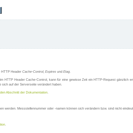
die HTTP Header
Cache-Control
,
Expires
und
Etag
.
m HTTP Header Cache-Control, kann für eine gewisse Zeit ein HTTP-Request gänzlich ent
 sich auf der Serverseite verändert haben.
den Abschnitt der Dokumentation
.
ogen werden. Messstellennummer oder -namen können sich verändern bzw. sind nicht eindeut
tion
.