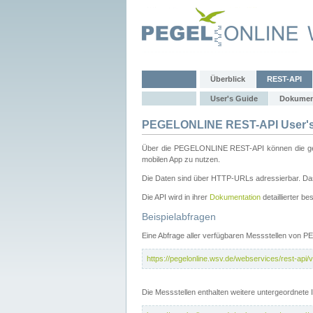
Überblick
REST-API
User's Guide
Dokumen
PEGELONLINE REST-API User's
Über die PEGELONLINE REST-API können die gewä
mobilen App zu nutzen.
Die Daten sind über HTTP-URLs adressierbar. Das
Die API wird in ihrer
Dokumentation
detaillierter be
Beispielabfragen
Eine Abfrage aller verfügbaren Messstellen von 
https://pegelonline.wsv.de/webservices/rest-api/v
Die Messstellen enthalten weitere untergeordnet