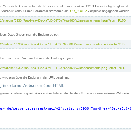
er Messstelle können über die Ressource
Measurement
im JSON-Format abgefragt werden.
 Alternativ kann für den Parameter
start
auch ein
ISO_8601
↗
Zeitpunkt angegeben werden.
pi/v2/stations/593647aa-9fea-43ec-a7d6-6476a76ae868/W/measurements.
json
?start=P15D
folgen. Dazu ändert man die Endung zu
csv
.
pi/v2/stations/593647aa-9fea-43ec-a7d6-6476a76ae868/W/measurements.
csv
?start=P15D
isiert werden. Dazu ändert man die Endung zu
png
.
pi/v2/stations/593647aa-9fea-43ec-a7d6-6476a76ae868/W/measurements.
png
?start=P15D
t, wird also über die Endung in der URL bestimmt.
ung in externe Webseiten über HTML
nglinienvisualisierung mit Wasserstandsdaten der letzten 15 Tage in eine externe Webseite
wsv.de/webservices/rest-api/v2/stations/593647aa-9fea-43ec-a7d6-