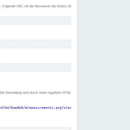
 Folgende URL ruft die Messwerte der letzten 15
. Die Darstellung wird durch einen regulären HTML
6476a76ae868/W/measurements.png?start=P15D&width=925&height=220
"