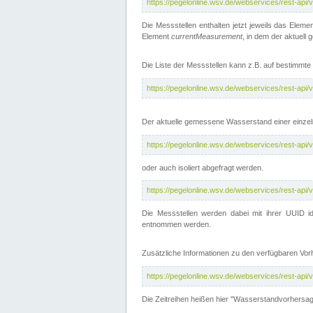
https://pegelonline.wsv.de/webservices/rest-api
Die Messstellen enthalten jetzt jeweils das Eleme
Element
currentMeasurement
, in dem der aktuell
Die Liste der Messstellen kann z.B. auf bestimm
https://pegelonline.wsv.de/webservices/rest-ap
Der aktuelle gemessene Wasserstand einer einzel
https://pegelonline.wsv.de/webservices/rest-ap
oder auch isoliert abgefragt werden.
https://pegelonline.wsv.de/webservices/rest-ap
Die Messstellen werden dabei mit ihrer UUID id
entnommen werden.
Zusätzliche Informationen zu den verfügbaren Vo
https://pegelonline.wsv.de/webservices/rest-ap
Die Zeitreihen heißen hier "Wasserstandvorhersa