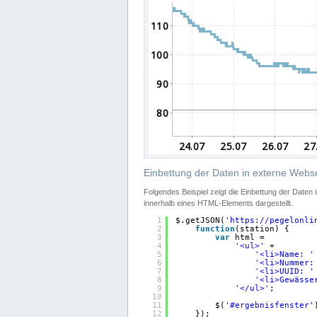
Einbettung der Daten in externe Webse
Folgendes Beispiel zeigt die Einbettung der Daten
innerhalb eines HTML-Elements dargestellt.
1
$.getJSON(
'
https://pegelonli
2
function
(station) {
3
var
html =
4
'<ul>'
+
5
'<li>Name: '
6
'<li>Nummer:
7
'<li>UUID: '
8
'<li>Gewässe
9
'</ul>'
;
10
11
$(
'#ergebnisfenster'
12
});