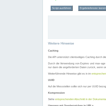
Script ausführen
Ergebnisfenster leeren
Weitere Hinweise
Caching
Die API unterstützt clientseitiges Caching durch 
Durch die Verwendung von Expires und max-age i
nur dann die angeforderten Daten zurück, wenn sie
Weiterführende Hinweise gibt es in im
entsprechen
UUID
Auf die Messstellen sollte sich nur per UUID bez
Kompression
Siehe
entsprechenden Abschnitt in der Dokumenta
Umgang mit Sonderzeichen in URLs